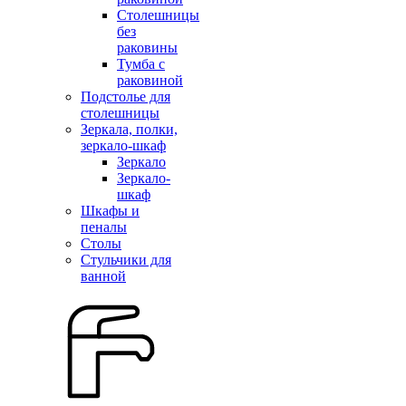
Столешницы
без
раковины
Тумба с
раковиной
Подстолье для
столешницы
Зеркала, полки,
зеркало-шкаф
Зеркало
Зеркало-
шкаф
Шкафы и
пеналы
Столы
Стульчики для
ванной