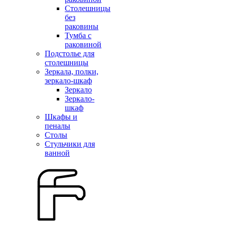
Столешницы
без
раковины
Тумба с
раковиной
Подстолье для
столешницы
Зеркала, полки,
зеркало-шкаф
Зеркало
Зеркало-
шкаф
Шкафы и
пеналы
Столы
Стульчики для
ванной