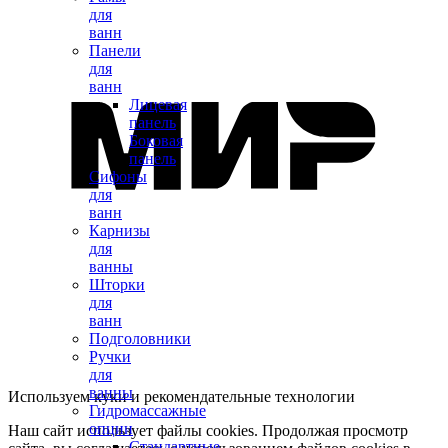
для
ванн
Панели
для
ванн
Лицевая
панель
Боковая
панель
Сифоны
для
ванн
Карнизы
для
ванны
Шторки
для
ванн
Подголовники
Ручки
для
ванны
Используем куки и рекомендательные технологии
Гидромассажные
опции
Наш сайт использует файлы cookies. Продолжая просмотр
Стандартные