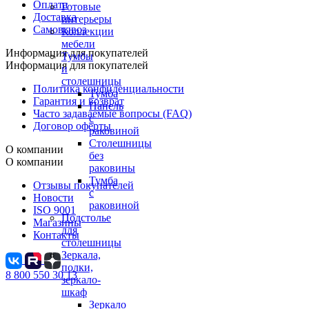
Оплата
Готовые
Доставка
интерьеры
Самовывоз
Коллекции
мебели
Информация для покупателей
Тумбы
Информация для покупателей
и
столешницы
Политика конфиденциальности
Тумба
Гарантия и возврат
Панель
Часто задаваемые вопросы (FAQ)
с
Договор оферты
раковиной
Столешницы
О компании
без
О компании
раковины
Тумба
Отзывы покупателей
с
Новости
раковиной
ISO 9001
Подстолье
Магазины
для
Контакты
столешницы
Зеркала,
полки,
8 800 550 30 13
зеркало-
шкаф
Зеркало