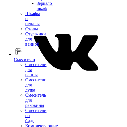
Зеркало-
шкаф
Шкафы
и
пеналы
Столы
Стульчики
для
ванной
Смесители
Смесители
для
ванны
Смесители
для
душа
Смеситель
для
раковины
Смесители
на
биде
Комплектующие