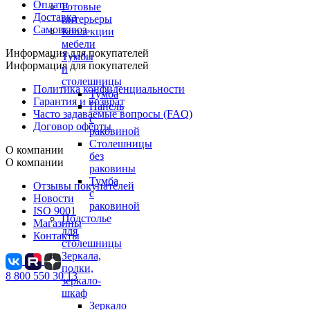
Оплата
Готовые
Доставка
интерьеры
Самовывоз
Коллекции
мебели
Информация для покупателей
Тумбы
Информация для покупателей
и
столешницы
Политика конфиденциальности
Тумба
Гарантия и возврат
Панель
Часто задаваемые вопросы (FAQ)
с
Договор оферты
раковиной
Столешницы
О компании
без
О компании
раковины
Тумба
Отзывы покупателей
с
Новости
раковиной
ISO 9001
Подстолье
Магазины
для
Контакты
столешницы
Зеркала,
полки,
8 800 550 30 13
зеркало-
шкаф
Зеркало