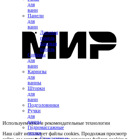
для
ванн
Панели
для
ванн
Лицевая
панель
Боковая
панель
Сифоны
для
ванн
Карнизы
для
ванны
Шторки
для
ванн
Подголовники
Ручки
для
ванны
Используем куки и рекомендательные технологии
Гидромассажные
опции
Наш сайт использует файлы cookies. Продолжая просмотр
Стандартные