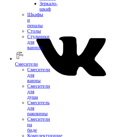
Зеркало-
шкаф
Шкафы
и
пеналы
Столы
Стульчики
для
ванной
Смесители
Смесители
для
ванны
Смесители
для
душа
Смеситель
для
раковины
Смесители
на
биде
Комплектующие