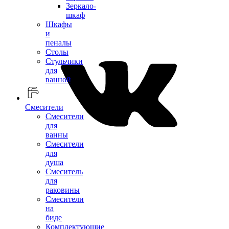
Зеркало-
шкаф
Шкафы
и
пеналы
Столы
Стульчики
для
ванной
Смесители
Смесители
для
ванны
Смесители
для
душа
Смеситель
для
раковины
Смесители
на
биде
Комплектующие