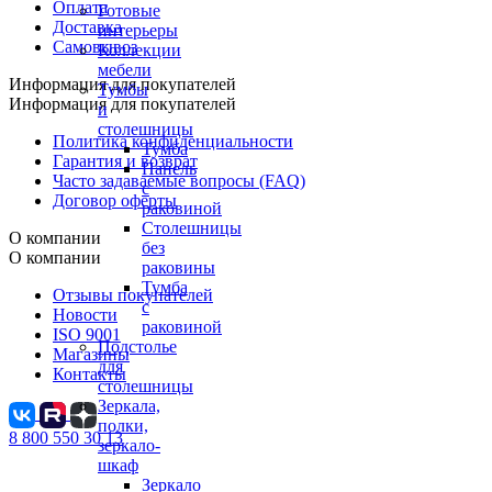
Оплата
Готовые
Доставка
интерьеры
Самовывоз
Коллекции
мебели
Информация для покупателей
Тумбы
Информация для покупателей
и
столешницы
Политика конфиденциальности
Тумба
Гарантия и возврат
Панель
Часто задаваемые вопросы (FAQ)
с
Договор оферты
раковиной
Столешницы
О компании
без
О компании
раковины
Тумба
Отзывы покупателей
с
Новости
раковиной
ISO 9001
Подстолье
Магазины
для
Контакты
столешницы
Зеркала,
полки,
8 800 550 30 13
зеркало-
шкаф
Зеркало