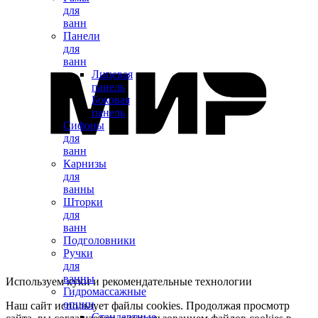
для
ванн
Панели
для
ванн
Лицевая
панель
Боковая
панель
Сифоны
для
ванн
Карнизы
для
ванны
Шторки
для
ванн
Подголовники
Ручки
для
ванны
Используем куки и рекомендательные технологии
Гидромассажные
опции
Наш сайт использует файлы cookies. Продолжая просмотр
Стандартные