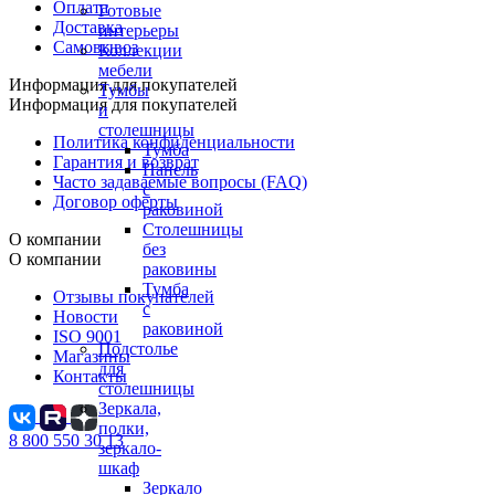
Оплата
Готовые
Доставка
интерьеры
Самовывоз
Коллекции
мебели
Информация для покупателей
Тумбы
Информация для покупателей
и
столешницы
Политика конфиденциальности
Тумба
Гарантия и возврат
Панель
Часто задаваемые вопросы (FAQ)
с
Договор оферты
раковиной
Столешницы
О компании
без
О компании
раковины
Тумба
Отзывы покупателей
с
Новости
раковиной
ISO 9001
Подстолье
Магазины
для
Контакты
столешницы
Зеркала,
полки,
8 800 550 30 13
зеркало-
шкаф
Зеркало