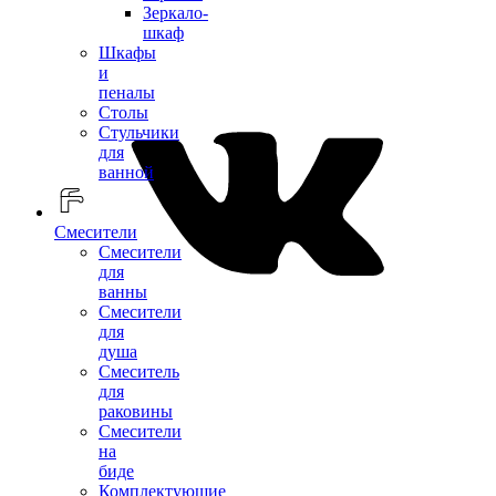
Зеркало-
шкаф
Шкафы
и
пеналы
Столы
Стульчики
для
ванной
Смесители
Смесители
для
ванны
Смесители
для
душа
Смеситель
для
раковины
Смесители
на
биде
Комплектующие