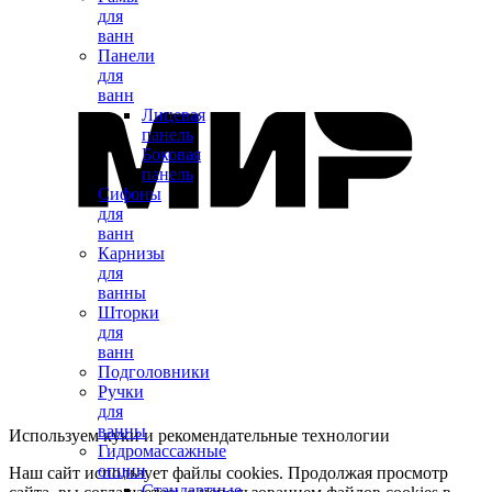
для
ванн
Панели
для
ванн
Лицевая
панель
Боковая
панель
Сифоны
для
ванн
Карнизы
для
ванны
Шторки
для
ванн
Подголовники
Ручки
для
ванны
Используем куки и рекомендательные технологии
Гидромассажные
опции
Наш сайт использует файлы cookies. Продолжая просмотр
Стандартные