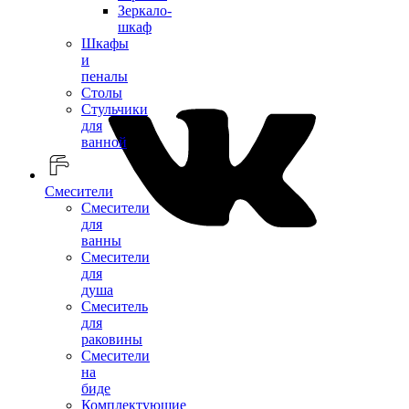
Зеркало-
шкаф
Шкафы
и
пеналы
Столы
Стульчики
для
ванной
Смесители
Смесители
для
ванны
Смесители
для
душа
Смеситель
для
раковины
Смесители
на
биде
Комплектующие