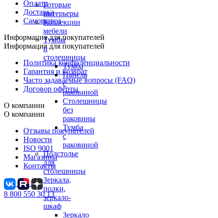
Оплата
Готовые
Доставка
интерьеры
Самовывоз
Коллекции
мебели
Информация для покупателей
Тумбы
Информация для покупателей
и
столешницы
Политика конфиденциальности
Тумба
Гарантия и возврат
Панель
Часто задаваемые вопросы (FAQ)
с
Договор оферты
раковиной
Столешницы
О компании
без
О компании
раковины
Тумба
Отзывы покупателей
с
Новости
раковиной
ISO 9001
Подстолье
Магазины
для
Контакты
столешницы
Зеркала,
полки,
8 800 550 30 13
зеркало-
шкаф
Зеркало