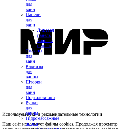
для
ванн
Панели
для
ванн
Лицевая
панель
Боковая
панель
Сифоны
для
ванн
Карнизы
для
ванны
Шторки
для
ванн
Подголовники
Ручки
для
ванны
Используем куки и рекомендательные технологии
Гидромассажные
опции
Наш сайт использует файлы cookies. Продолжая просмотр
Стандартные