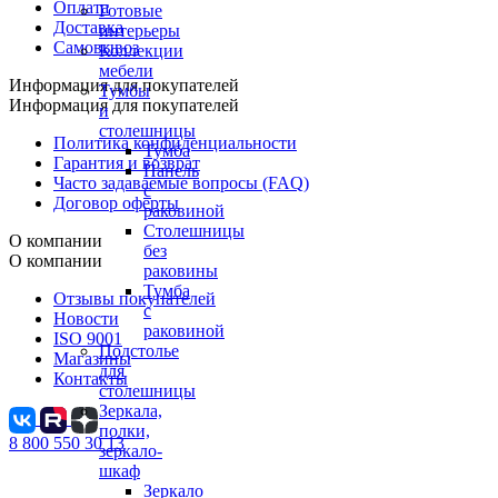
Оплата
Готовые
Доставка
интерьеры
Самовывоз
Коллекции
мебели
Информация для покупателей
Тумбы
Информация для покупателей
и
столешницы
Политика конфиденциальности
Тумба
Гарантия и возврат
Панель
Часто задаваемые вопросы (FAQ)
с
Договор оферты
раковиной
Столешницы
О компании
без
О компании
раковины
Тумба
Отзывы покупателей
с
Новости
раковиной
ISO 9001
Подстолье
Магазины
для
Контакты
столешницы
Зеркала,
полки,
8 800 550 30 13
зеркало-
шкаф
Зеркало