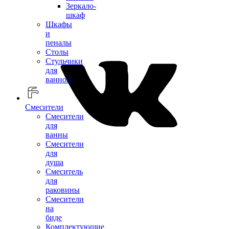
Зеркало-
шкаф
Шкафы
и
пеналы
Столы
Стульчики
для
ванной
Смесители
Смесители
для
ванны
Смесители
для
душа
Смеситель
для
раковины
Смесители
на
биде
Комплектующие