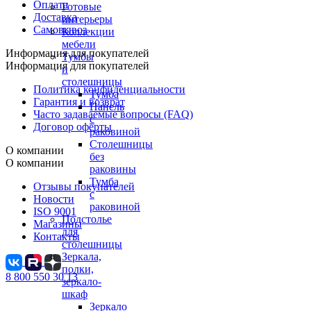
Оплата
Готовые
Доставка
интерьеры
Самовывоз
Коллекции
мебели
Информация для покупателей
Тумбы
Информация для покупателей
и
столешницы
Политика конфиденциальности
Тумба
Гарантия и возврат
Панель
Часто задаваемые вопросы (FAQ)
с
Договор оферты
раковиной
Столешницы
О компании
без
О компании
раковины
Тумба
Отзывы покупателей
с
Новости
раковиной
ISO 9001
Подстолье
Магазины
для
Контакты
столешницы
Зеркала,
полки,
8 800 550 30 13
зеркало-
шкаф
Зеркало