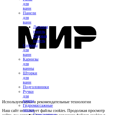
для
ванн
Панели
для
ванн
Лицевая
панель
Боковая
панель
Сифоны
для
ванн
Карнизы
для
ванны
Шторки
для
ванн
Подголовники
Ручки
для
ванны
Используем куки и рекомендательные технологии
Гидромассажные
опции
Наш сайт использует файлы cookies. Продолжая просмотр
Стандартные