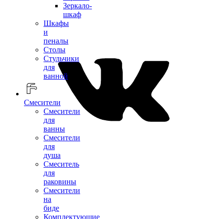
Зеркало-
шкаф
Шкафы
и
пеналы
Столы
Стульчики
для
ванной
Смесители
Смесители
для
ванны
Смесители
для
душа
Смеситель
для
раковины
Смесители
на
биде
Комплектующие