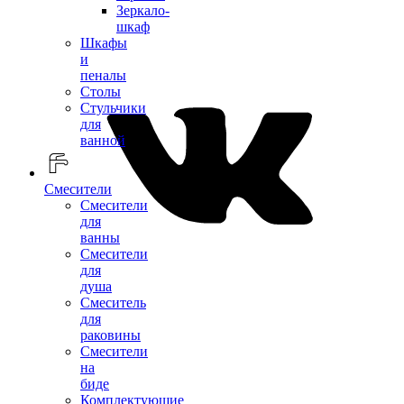
Зеркало-
шкаф
Шкафы
и
пеналы
Столы
Стульчики
для
ванной
Смесители
Смесители
для
ванны
Смесители
для
душа
Смеситель
для
раковины
Смесители
на
биде
Комплектующие