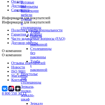
Оплата
Готовые
Доставка
интерьеры
Самовывоз
Коллекции
мебели
Информация для покупателей
Тумбы
Информация для покупателей
и
столешницы
Политика конфиденциальности
Тумба
Гарантия и возврат
Панель
Часто задаваемые вопросы (FAQ)
с
Договор оферты
раковиной
Столешницы
О компании
без
О компании
раковины
Тумба
Отзывы покупателей
с
Новости
раковиной
ISO 9001
Подстолье
Магазины
для
Контакты
столешницы
Зеркала,
полки,
8 800 550 30 13
зеркало-
шкаф
Зеркало