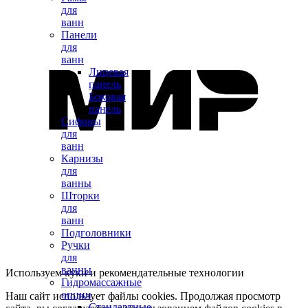
для
ванн
Панели
для
ванн
Лицевая
панель
Боковая
панель
Сифоны
для
ванн
Карнизы
для
ванны
Шторки
для
ванн
Подголовники
Ручки
для
ванны
Используем куки и рекомендательные технологии
Гидромассажные
опции
Наш сайт использует файлы cookies. Продолжая просмотр
Стандартные