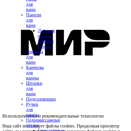
для
ванн
Панели
для
ванн
Лицевая
панель
Боковая
панель
Сифоны
для
ванн
Карнизы
для
ванны
Шторки
для
ванн
Подголовники
Ручки
для
ванны
Используем куки и рекомендательные технологии
Гидромассажные
опции
Наш сайт использует файлы cookies. Продолжая просмотр
Стандартные