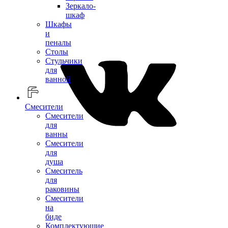
Зеркало-
шкаф
Шкафы
и
пеналы
Столы
Стульчики
для
ванной
Смесители
Смесители
для
ванны
Смесители
для
душа
Смеситель
для
раковины
Смесители
на
биде
Комплектующие