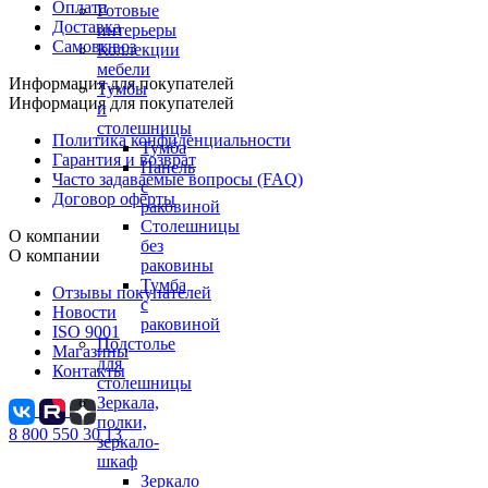
Оплата
Готовые
Доставка
интерьеры
Самовывоз
Коллекции
мебели
Информация для покупателей
Тумбы
Информация для покупателей
и
столешницы
Политика конфиденциальности
Тумба
Гарантия и возврат
Панель
Часто задаваемые вопросы (FAQ)
с
Договор оферты
раковиной
Столешницы
О компании
без
О компании
раковины
Тумба
Отзывы покупателей
с
Новости
раковиной
ISO 9001
Подстолье
Магазины
для
Контакты
столешницы
Зеркала,
полки,
8 800 550 30 13
зеркало-
шкаф
Зеркало