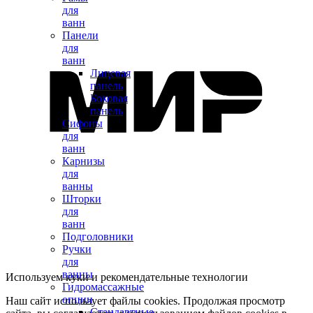
для
ванн
Панели
для
ванн
Лицевая
панель
Боковая
панель
Сифоны
для
ванн
Карнизы
для
ванны
Шторки
для
ванн
Подголовники
Ручки
для
ванны
Используем куки и рекомендательные технологии
Гидромассажные
опции
Наш сайт использует файлы cookies. Продолжая просмотр
Стандартные