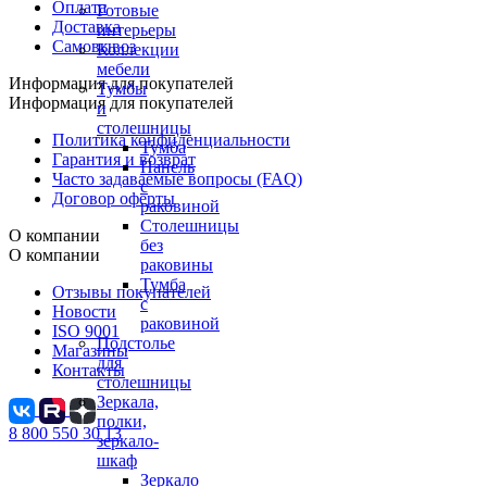
Оплата
Готовые
Доставка
интерьеры
Самовывоз
Коллекции
мебели
Информация для покупателей
Тумбы
Информация для покупателей
и
столешницы
Политика конфиденциальности
Тумба
Гарантия и возврат
Панель
Часто задаваемые вопросы (FAQ)
с
Договор оферты
раковиной
Столешницы
О компании
без
О компании
раковины
Тумба
Отзывы покупателей
с
Новости
раковиной
ISO 9001
Подстолье
Магазины
для
Контакты
столешницы
Зеркала,
полки,
8 800 550 30 13
зеркало-
шкаф
Зеркало