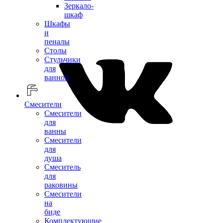
Зеркало-
шкаф
Шкафы
и
пеналы
Столы
Стульчики
для
ванной
Смесители
Смесители
для
ванны
Смесители
для
душа
Смеситель
для
раковины
Смесители
на
биде
Комплектующие