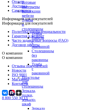
Оплата
Готовые
Доставка
интерьеры
Самовывоз
Коллекции
мебели
Информация для покупателей
Тумбы
Информация для покупателей
и
столешницы
Политика конфиденциальности
Тумба
Гарантия и возврат
Панель
Часто задаваемые вопросы (FAQ)
с
Договор оферты
раковиной
Столешницы
О компании
без
О компании
раковины
Тумба
Отзывы покупателей
с
Новости
раковиной
ISO 9001
Подстолье
Магазины
для
Контакты
столешницы
Зеркала,
полки,
8 800 550 30 13
зеркало-
шкаф
Зеркало