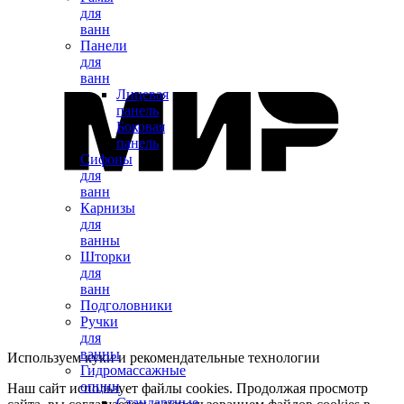
для
ванн
Панели
для
ванн
Лицевая
панель
Боковая
панель
Сифоны
для
ванн
Карнизы
для
ванны
Шторки
для
ванн
Подголовники
Ручки
для
ванны
Используем куки и рекомендательные технологии
Гидромассажные
опции
Наш сайт использует файлы cookies. Продолжая просмотр
Стандартные