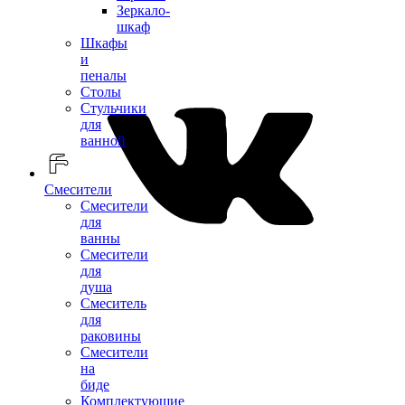
Зеркало-
шкаф
Шкафы
и
пеналы
Столы
Стульчики
для
ванной
Смесители
Смесители
для
ванны
Смесители
для
душа
Смеситель
для
раковины
Смесители
на
биде
Комплектующие