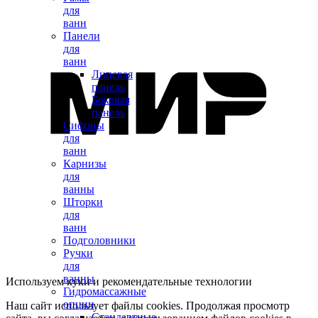
для
ванн
Панели
для
ванн
Лицевая
панель
Боковая
панель
Сифоны
для
ванн
Карнизы
для
ванны
Шторки
для
ванн
Подголовники
Ручки
для
ванны
Используем куки и рекомендательные технологии
Гидромассажные
опции
Наш сайт использует файлы cookies. Продолжая просмотр
Стандартные