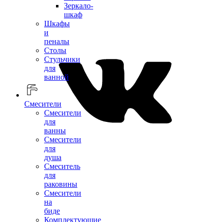
Зеркало-
шкаф
Шкафы
и
пеналы
Столы
Стульчики
для
ванной
Смесители
Смесители
для
ванны
Смесители
для
душа
Смеситель
для
раковины
Смесители
на
биде
Комплектующие