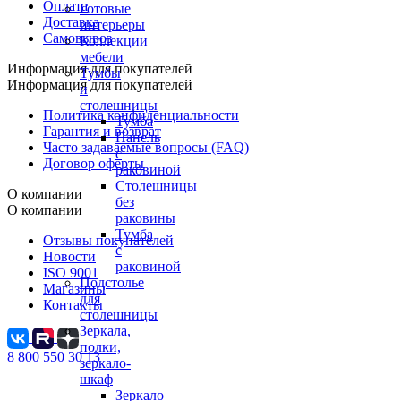
Оплата
Готовые
Доставка
интерьеры
Самовывоз
Коллекции
мебели
Информация для покупателей
Тумбы
Информация для покупателей
и
столешницы
Политика конфиденциальности
Тумба
Гарантия и возврат
Панель
Часто задаваемые вопросы (FAQ)
с
Договор оферты
раковиной
Столешницы
О компании
без
О компании
раковины
Тумба
Отзывы покупателей
с
Новости
раковиной
ISO 9001
Подстолье
Магазины
для
Контакты
столешницы
Зеркала,
полки,
8 800 550 30 13
зеркало-
шкаф
Зеркало