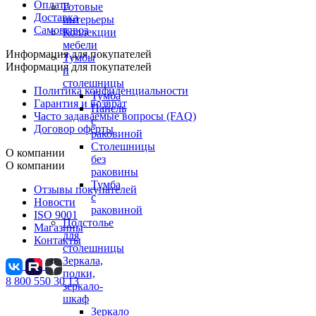
Оплата
Готовые
Доставка
интерьеры
Самовывоз
Коллекции
мебели
Информация для покупателей
Тумбы
Информация для покупателей
и
столешницы
Политика конфиденциальности
Тумба
Гарантия и возврат
Панель
Часто задаваемые вопросы (FAQ)
с
Договор оферты
раковиной
Столешницы
О компании
без
О компании
раковины
Тумба
Отзывы покупателей
с
Новости
раковиной
ISO 9001
Подстолье
Магазины
для
Контакты
столешницы
Зеркала,
полки,
8 800 550 30 13
зеркало-
шкаф
Зеркало