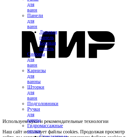
для
ванн
Панели
для
ванн
Лицевая
панель
Боковая
панель
Сифоны
для
ванн
Карнизы
для
ванны
Шторки
для
ванн
Подголовники
Ручки
для
ванны
Используем куки и рекомендательные технологии
Гидромассажные
опции
Наш сайт использует файлы cookies. Продолжая просмотр
Стандартные