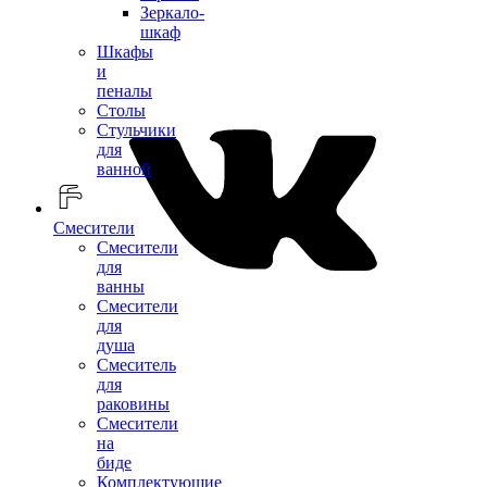
Зеркало-
шкаф
Шкафы
и
пеналы
Столы
Стульчики
для
ванной
Смесители
Смесители
для
ванны
Смесители
для
душа
Смеситель
для
раковины
Смесители
на
биде
Комплектующие