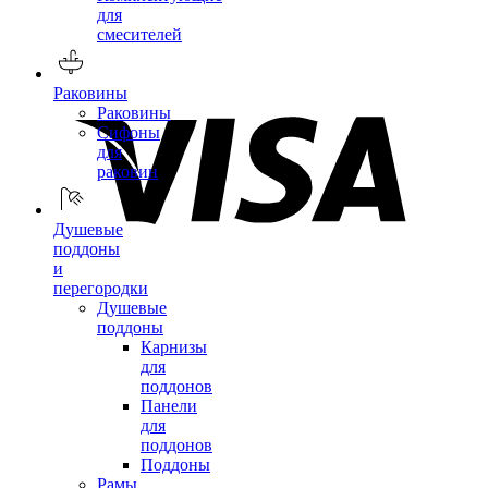
для
смесителей
Раковины
Раковины
Сифоны
для
раковин
Душевые
поддоны
и
перегородки
Душевые
поддоны
Карнизы
для
поддонов
Панели
для
поддонов
Поддоны
Рамы