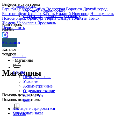
Выберите свой город
Гидромассаж
Барнаул
Белгород
Бийск
Волгоград
Воронеж
Другой город
Что такое гидромассаж?
Екатеринбург
Ижевск
Казань
Нижний Новгород
Новокузнецк
Собрать гидромассажную ванну
Новосибирск
Оренбург
Пермь
Самара
Тольятти
Томск
Тюмень
Чебоксары
Ярославль
Ваш город:
Перезвонить
Казань
Магазины
Каталог
товаров
Главная
- Магазины
Магазины
Ванны
Прямоугольные
Угловые
Асимметричные
Отдельностоящие
Помощь покупателям
Комплекты
Помощь покупателям
ванн
Как зарегистрироваться
Как сделать заказ
Мебель