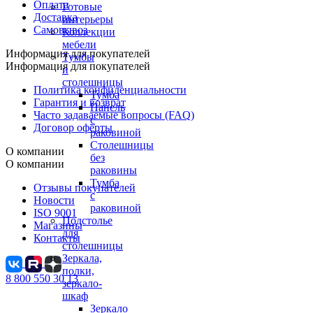
Оплата
Готовые
Доставка
интерьеры
Самовывоз
Коллекции
мебели
Информация для покупателей
Тумбы
Информация для покупателей
и
столешницы
Политика конфиденциальности
Тумба
Гарантия и возврат
Панель
Часто задаваемые вопросы (FAQ)
с
Договор оферты
раковиной
Столешницы
О компании
без
О компании
раковины
Тумба
Отзывы покупателей
с
Новости
раковиной
ISO 9001
Подстолье
Магазины
для
Контакты
столешницы
Зеркала,
полки,
8 800 550 30 13
зеркало-
шкаф
Зеркало