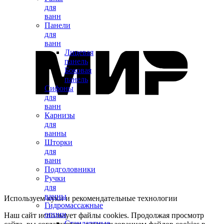
для
ванн
Панели
для
ванн
Лицевая
панель
Боковая
панель
Сифоны
для
ванн
Карнизы
для
ванны
Шторки
для
ванн
Подголовники
Ручки
для
ванны
Используем куки и рекомендательные технологии
Гидромассажные
опции
Наш сайт использует файлы cookies. Продолжая просмотр
Стандартные