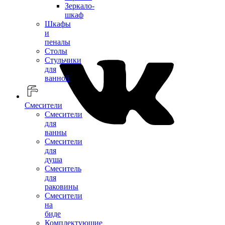
Зеркало-
шкаф
Шкафы
и
пеналы
Столы
Стульчики
для
ванной
Смесители
Смесители
для
ванны
Смесители
для
душа
Смеситель
для
раковины
Смесители
на
биде
Комплектующие