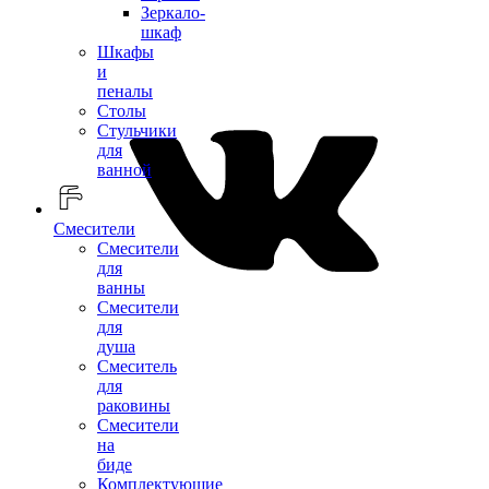
Зеркало-
шкаф
Шкафы
и
пеналы
Столы
Стульчики
для
ванной
Смесители
Смесители
для
ванны
Смесители
для
душа
Смеситель
для
раковины
Смесители
на
биде
Комплектующие