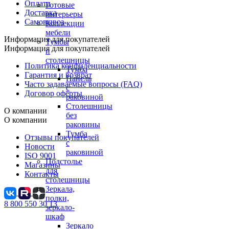
Оплата
Готовые
Доставка
интерьеры
Самовывоз
Коллекции
мебели
Информация для покупателей
Тумбы
Информация для покупателей
и
столешницы
Политика конфиденциальности
Тумба
Гарантия и возврат
Панель
Часто задаваемые вопросы (FAQ)
с
Договор оферты
раковиной
Столешницы
О компании
без
О компании
раковины
Тумба
Отзывы покупателей
с
Новости
раковиной
ISO 9001
Подстолье
Магазины
для
Контакты
столешницы
Зеркала,
полки,
8 800 550 30 13
зеркало-
шкаф
Зеркало