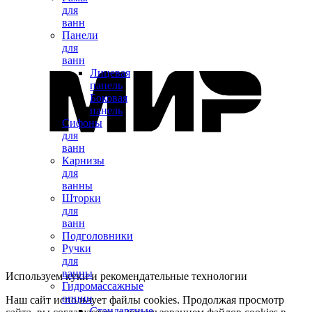
для
ванн
Панели
для
ванн
Лицевая
панель
Боковая
панель
Сифоны
для
ванн
Карнизы
для
ванны
Шторки
для
ванн
Подголовники
Ручки
для
ванны
Используем куки и рекомендательные технологии
Гидромассажные
опции
Наш сайт использует файлы cookies. Продолжая просмотр
Стандартные