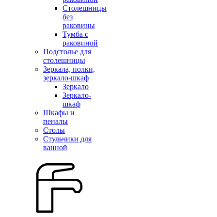
Столешницы
без
раковины
Тумба с
раковиной
Подстолье для
столешницы
Зеркала, полки,
зеркало-шкаф
Зеркало
Зеркало-
шкаф
Шкафы и
пеналы
Столы
Стульчики для
ванной