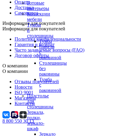
Оплата
Готовые
Доставка
интерьеры
Самовывоз
Коллекции
мебели
Информация для покупателей
Тумбы
Информация для покупателей
и
столешницы
Политика конфиденциальности
Тумба
Гарантия и возврат
Панель
Часто задаваемые вопросы (FAQ)
с
Договор оферты
раковиной
Столешницы
О компании
без
О компании
раковины
Тумба
Отзывы покупателей
с
Новости
раковиной
ISO 9001
Подстолье
Магазины
для
Контакты
столешницы
Зеркала,
полки,
8 800 550 30 13
зеркало-
шкаф
Зеркало