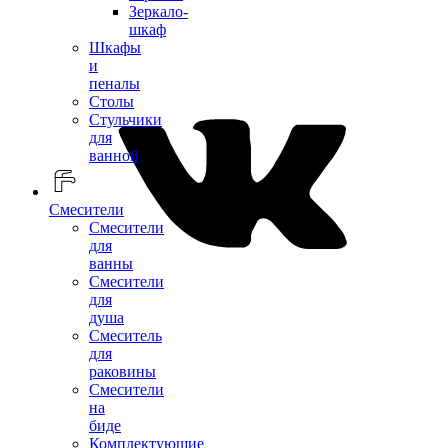
Зеркало-
шкаф
Шкафы
и
пеналы
Столы
Стульчики
для
ванной
Смесители
Смесители
для
ванны
Смесители
для
душа
Смеситель
для
раковины
Смесители
на
биде
Комплектующие