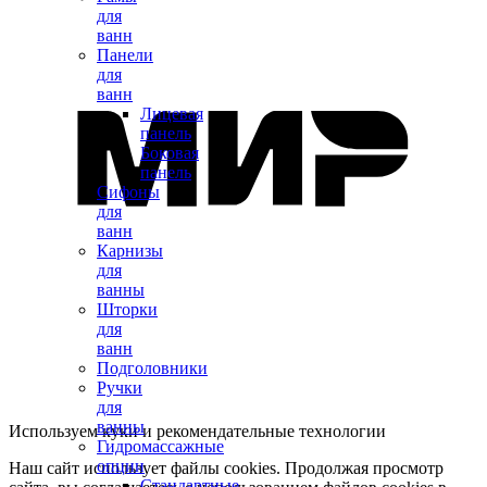
для
ванн
Панели
для
ванн
Лицевая
панель
Боковая
панель
Сифоны
для
ванн
Карнизы
для
ванны
Шторки
для
ванн
Подголовники
Ручки
для
ванны
Используем куки и рекомендательные технологии
Гидромассажные
опции
Наш сайт использует файлы cookies. Продолжая просмотр
Стандартные