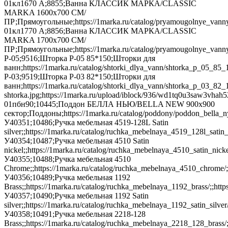
01кл1670 А;8855;Ванна КЛАССИК МАРКА/CLASSIC
MARKA 1600х700 СМ/
ПР;Прямоугольные;https://1marka.ru/catalog/pryamougolnye_vanny
01кл1770 А;8856;Ванна КЛАССИК МАРКА/CLASSIC
MARKA 1700х700 СМ/
ПР;Прямоугольные;https://1marka.ru/catalog/pryamougolnye_vanny
P-05;9516;Шторка P-05 85*150;Шторки для
ванн;https://1marka.ru/catalog/shtorki_dlya_vann/shtorka_p_
Р-03;9519;Шторка P-03 82*150;Шторки для
ванн;https://1marka.ru/catalog/shtorki_dlya_vann/shtorka_p_03_82
shtorka.jpg;https://1marka.ru/upload/iblock/936/wd1tq0u3s
01пбн90;10445;Поддон БЕЛЛА НЬЮ/BELLA NEW 900х900
сектор;Поддоны;https://1marka.ru/catalog/poddony/poddon_bella_
У40351;10486;Ручка мебельная 4519-128L Satin
silver;;https://1marka.ru/catalog/ruchka_mebelnaya_4519_128l_satin_si
У40354;10487;Ручка мебельная 4510 Satin
nickel;;https://1marka.ru/catalog/ruchka_mebelnaya_4510_satin_nickel
У40355;10488;Ручка мебельная 4510
Chrome;;https://1marka.ru/catalog/ruchka_mebelnaya_4510_chrome/;;
У40356;10489;Ручка мебельная 1192
Brass;;https://1marka.ru/catalog/ruchka_mebelnaya_1192_brass/;;https
У40357;10490;Ручка мебельная 1192 Satin
silver;;https://1marka.ru/catalog/ruchka_mebelnaya_1192_satin_silver/
У40358;10491;Ручка мебельная 2218-128
Brass;;https://1marka.ru/catalog/ruchka_mebelnaya_2218_128_brass/;;