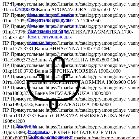
ПР;Прямоугольные;https://1marka.ru/catalog/pryamougolnye_vanny
Смесители
01аго1775;3728;Ванна АГОРА/AGORA 1700х750 СМ/
Смесители для ванны
ПР;Прямоугольные;https://1marka.ru/catalog/pryamougolnye_vanny
Смесители для душа
01нег1795;3729;Ванна НЕГА/NEGA 1700х950
Смеситель для раковины
ПР;Прямоугольные;https://1marka.ru/catalog/pryamougolnye_vanny
Смесители на биде
01пр17375;3730;Ванна ПРАГМАТИКА/PRAGMATIKA 1730-
Комплектующие для
1550х750
смесителей
ПР;Прямоугольные;https://1marka.ru/catalog/pryamougolnye_vanny
01эн1775;3731;Ванна ЭННА/ENNA 1700х750 СМ/
ПР;Прямоугольные;https://1marka.ru/catalog/pryamougolnye_vanny
01ае1880;3732;Ванна АЭЛИТА/AELITA 1800х800 СМ/
ПР;Прямоугольные;https://1marka.ru/catalog/pryamougolnye_vanny
01кр1910;3733;Ванна КОРСИКА/KORSIKA 1900х1000
ПР;Прямоугольные;https://1marka.ru/catalog/pryamougolnye_vanny
01та1890;3734;Ванна ТАОРМИНА/TAORMINA 1800х900 СМ/
ПР;Прямоугольные;https://1marka.ru/catalog/pryamougolnye_vanny
01ра1880;3735;Ванна РАГУЗА/RAGUZA 1800х800
ПР;Прямоугольные;https://1marka.ru/catalog/pryamougolnye_vanny
01ра1990;3736;Ванна РАГУЗА/RAGUZA 1900х900
ПР;Прямоугольные;https://1marka.ru/catalog/pryamougolnye_vanny
01син1912;3737;Ванна СИРАКУЗА НЬЮ/SIRAKUSA NEW
1900х1200
Раковины
ПР;Прямоугольные;https://1marka.ru/catalog/pryamougolnye_vanny
Раковины
01дов1880;3738;Ванна ДОЛЬЧЕ ВИТА/DOLCE VITA
Сифоны для раковин
1800х800;Прямоугольные;https://1marka.ru/catalog/pryamougolnye