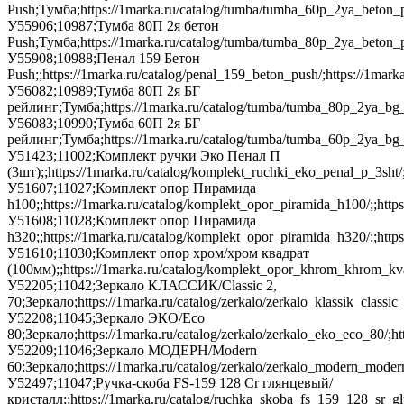
Push;Тумба;https://1marka.ru/catalog/tumba/tumba_60p_2ya_beton_
У55906;10987;Тумба 80П 2я бетон
Push;Тумба;https://1marka.ru/catalog/tumba/tumba_80p_2ya_beton_
У55908;10988;Пенал 159 Бетон
Push;;https://1marka.ru/catalog/penal_159_beton_push/;https://1ma
У56082;10989;Тумба 80П 2я БГ
рейлинг;Тумба;https://1marka.ru/catalog/tumba/tumba_80p_2ya_bg_r
У56083;10990;Тумба 60П 2я БГ
рейлинг;Тумба;https://1marka.ru/catalog/tumba/tumba_60p_2ya_bg_
У51423;11002;Комплект ручки Эко Пенал П
(3шт);;https://1marka.ru/catalog/komplekt_ruchki_eko_penal_p_3sht/;;
У51607;11027;Комплект опор Пирамида
h100;;https://1marka.ru/catalog/komplekt_opor_piramida_h100/;;https
У51608;11028;Комплект опор Пирамида
h320;;https://1marka.ru/catalog/komplekt_opor_piramida_h320/;;https
У51610;11030;Комплект опор хром/хром квадрат
(100мм);;https://1marka.ru/catalog/komplekt_opor_khrom_khrom_kva
У52205;11042;Зеркало КЛАССИК/Classic 2,
70;Зеркало;https://1marka.ru/catalog/zerkalo/zerkalo_klassik_cl
У52208;11045;Зеркало ЭКО/Eco
80;Зеркало;https://1marka.ru/catalog/zerkalo/zerkalo_eko_eco_80
У52209;11046;Зеркало МОДЕРН/Modern
60;Зеркало;https://1marka.ru/catalog/zerkalo/zerkalo_modern_mo
У52497;11047;Ручка-скоба FS-159 128 Сr глянцевый/
кристалл;;https://1marka.ru/catalog/ruchka_skoba_fs_159_128_sr_gl