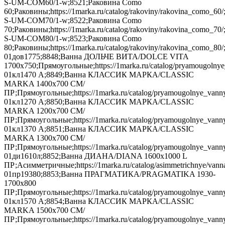
S-UM-COM60/1-w;8521;Раковина Como
60;Раковины;https://1marka.ru/catalog/rakoviny/rakovina_como_60
S-UM-COM70/1-w;8522;Раковина Como
70;Раковины;https://1marka.ru/catalog/rakoviny/rakovina_como_7
S-UM-COM80/1-w;8523;Раковина Como
80;Раковины;https://1marka.ru/catalog/rakoviny/rakovina_como_8
01дов1775;8848;Ванна ДОЛЬЧЕ ВИТА/DOLCE VITA
1700х750;Прямоугольные;https://1marka.ru/catalog/pryamougolnye
01кл1470 А;8849;Ванна КЛАССИК МАРКА/CLASSIC
MARKA 1400х700 СМ/
ПР;Прямоугольные;https://1marka.ru/catalog/pryamougolnye_vanny
01кл1270 А;8850;Ванна КЛАССИК МАРКА/CLASSIC
MARKA 1200х700 СМ/
ПР;Прямоугольные;https://1marka.ru/catalog/pryamougolnye_vann
01кл1370 А;8851;Ванна КЛАССИК МАРКА/CLASSIC
MARKA 1300х700 СМ/
ПР;Прямоугольные;https://1marka.ru/catalog/pryamougolnye_vanny
01ди1610л;8852;Ванна ДИАНА/DIANA 1600х1000 L
ПР;Асимметричные;https://1marka.ru/catalog/asimmetrichnye/vanna
01пр19380;8853;Ванна ПРАГМАТИКА/PRAGMATIKA 1930-
1700х800
ПР;Прямоугольные;https://1marka.ru/catalog/pryamougolnye_vanny
01кл1570 А;8854;Ванна КЛАССИК МАРКА/CLASSIC
MARKA 1500х700 СМ/
ПР;Прямоугольные;https://1marka.ru/catalog/pryamougolnye_vanny