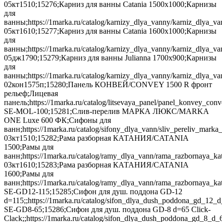
05кт1510;15276;Карниз для ванны Catania 1500х1000;Карнизы
для
ванны;https://1marka.ru/catalog/karnizy_dlya_vanny/karniz_dlya_va
05кт1610;15277;Карниз для ванны Catania 1600х1000;Карнизы
для
ванны;https://1marka.ru/catalog/karnizy_dlya_vanny/karniz_dlya_v
05дж1790;15279;Карниз для ванны Julianna 1700х900;Карнизы
для
ванны;https://1marka.ru/catalog/karnizy_dlya_vanny/karniz_dlya_v
02кон1575п;15280;Панель КОНВЕЙ/CONVEY 1500 R фронт
рельеф;Лицевая
панель;https://1marka.ru/catalog/litsevaya_panel/panel_konvey_co
SE-MOL-100;15281;Слив-перелив МАРКА ЛЮКС/MARKA
ONE Luxe 600 ФК;Сифоны для
ванн;https://1marka.ru/catalog/sifony_dlya_vann/sliv_pereliv_ma
03кт1510;15282;Рама разборная КАТАНИЯ/CATANIA
1500;Рамы для
ванн;https://1marka.ru/catalog/ramy_dlya_vann/rama_razbornaya_ka
03кт1610;15283;Рама разборная КАТАНИЯ/CATANIA
1600;Рамы для
ванн;https://1marka.ru/catalog/ramy_dlya_vann/rama_razbornaya_kat
SE-GD12-115;15285;Сифон для душ. поддона GD-12
d=115;;https://1marka.ru/catalog/sifon_dlya_dush_poddona_gd_12_d
SE-GD8-65;15286;Сифон для душ. поддона GD-8 d=65 Сlick-
Clack;;https://1marka.ru/catalog/sifon_dlya_dush_poddona_gd_8_d_