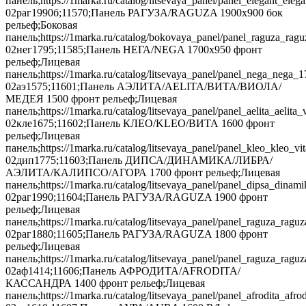
панель;https://1marka.ru/catalog/litsevaya_panel/panel_elegant_e
02раг1990б;11570;Панель РАГУЗА/RAGUZA 1900х900 бок
рельеф;Боковая
панель;https://1marka.ru/catalog/bokovaya_panel/panel_raguza_ra
02нег1795;11585;Панель НЕГА/NEGA 1700х950 фронт
рельеф;Лицевая
панель;https://1marka.ru/catalog/litsevaya_panel/panel_nega_nega
02аэ1575;11601;Панель АЭЛИТА/AELITA/ВИТА/ВИОЛА/
МЕДЕЯ 1500 фронт рельеф;Лицевая
панель;https://1marka.ru/catalog/litsevaya_panel/panel_aelita_a
02кле1675;11602;Панель КЛЕО/KLEO/ВИТА 1600 фронт
рельеф;Лицевая
панель;https://1marka.ru/catalog/litsevaya_panel/panel_kleo_kleo
02дип1775;11603;Панель ДИПСА/ДИНАМИКА/ЛИБРА/
АЭЛИТА/КАЛИПСО/АГОРА 1700 фронт рельеф;Лицевая
панель;https://1marka.ru/catalog/litsevaya_panel/panel_dipsa_
02раг1990;11604;Панель РАГУЗА/RAGUZA 1900 фронт
рельеф;Лицевая
панель;https://1marka.ru/catalog/litsevaya_panel/panel_raguza_ra
02раг1880;11605;Панель РАГУЗА/RAGUZA 1800 фронт
рельеф;Лицевая
панель;https://1marka.ru/catalog/litsevaya_panel/panel_raguza_r
02аф1414;11606;Панель АФРОДИТА/AFRODITA/
КАССАНДРА 1400 фронт рельеф;Лицевая
панель;https://1marka.ru/catalog/litsevaya_panel/panel_afrodita_