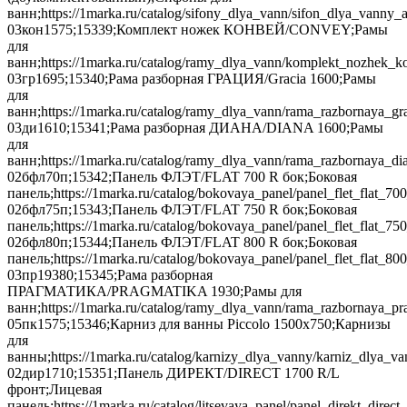
ванн;https://1marka.ru/catalog/sifony_dlya_vann/sifon_dlya_van
03кон1575;15339;Комплект ножек КОНВЕЙ/CONVEY;Рамы
для
ванн;https://1marka.ru/catalog/ramy_dlya_vann/komplekt_nozhek_k
03гр1695;15340;Рама разборная ГРАЦИЯ/Gracia 1600;Рамы
для
ванн;https://1marka.ru/catalog/ramy_dlya_vann/rama_razbornaya_gr
03ди1610;15341;Рама разборная ДИАНА/DIANA 1600;Рамы
для
ванн;https://1marka.ru/catalog/ramy_dlya_vann/rama_razbornaya_d
02бфл70п;15342;Панель ФЛЭТ/FLAT 700 R бок;Боковая
панель;https://1marka.ru/catalog/bokovaya_panel/panel_flet_flat
02бфл75п;15343;Панель ФЛЭТ/FLAT 750 R бок;Боковая
панель;https://1marka.ru/catalog/bokovaya_panel/panel_flet_fla
02бфл80п;15344;Панель ФЛЭТ/FLAT 800 R бок;Боковая
панель;https://1marka.ru/catalog/bokovaya_panel/panel_flet_flat
03пр19380;15345;Рама разборная
ПРАГМАТИКА/PRAGMATIKA 1930;Рамы для
ванн;https://1marka.ru/catalog/ramy_dlya_vann/rama_razbornaya_p
05пк1575;15346;Карниз для ванны Piccolo 1500х750;Карнизы
для
ванны;https://1marka.ru/catalog/karnizy_dlya_vanny/karniz_dlya_v
02дир1710;15351;Панель ДИРЕКТ/DIRECT 1700 R/L
фронт;Лицевая
панель;https://1marka.ru/catalog/litsevaya_panel/panel_direkt_dir