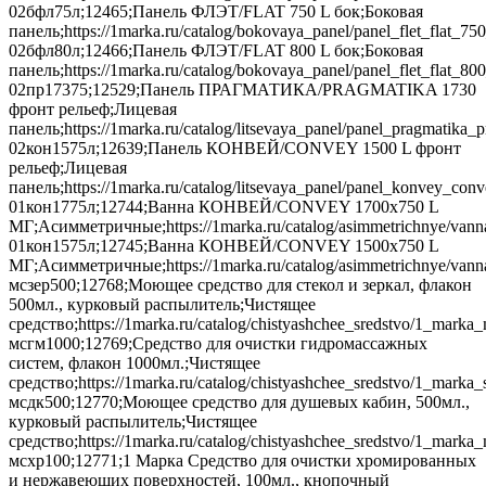
02бфл75л;12465;Панель ФЛЭТ/FLAT 750 L бок;Боковая
панель;https://1marka.ru/catalog/bokovaya_panel/panel_flet_flat
02бфл80л;12466;Панель ФЛЭТ/FLAT 800 L бок;Боковая
панель;https://1marka.ru/catalog/bokovaya_panel/panel_flet_flat
02пр17375;12529;Панель ПРАГМАТИКА/PRAGMATIKA 1730
фронт рельеф;Лицевая
панель;https://1marka.ru/catalog/litsevaya_panel/panel_pragmati
02кон1575л;12639;Панель КОНВЕЙ/CONVEY 1500 L фронт
рельеф;Лицевая
панель;https://1marka.ru/catalog/litsevaya_panel/panel_konvey_co
01кон1775л;12744;Ванна КОНВЕЙ/CONVEY 1700х750 L
МГ;Асимметричные;https://1marka.ru/catalog/asimmetrichnye/vann
01кон1575л;12745;Ванна КОНВЕЙ/CONVEY 1500х750 L
МГ;Асимметричные;https://1marka.ru/catalog/asimmetrichnye/vann
мсзер500;12768;Моющее средство для стекол и зеркал, флакон
500мл., курковый распылитель;Чистящее
средство;https://1marka.ru/catalog/chistyashchee_sredstvo/1_marka
мсгм1000;12769;Средство для очистки гидромассажных
систем, флакон 1000мл.;Чистящее
средство;https://1marka.ru/catalog/chistyashchee_sredstvo/1_marka
мсдк500;12770;Моющее средство для душевых кабин, 500мл.,
курковый распылитель;Чистящее
средство;https://1marka.ru/catalog/chistyashchee_sredstvo/1_mark
мсхр100;12771;1 Марка Средство для очистки хромированных
и нержавеющих поверхностей, 100мл., кнопочный