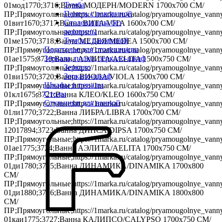
Тумба
01мод1770;3716;Ванна МОДЕРН/MODERN 1700х700 СМ/
Панель с раковиной
ПР;Прямоугольные;https://1marka.ru/catalog/pryamougolnye_vanny
Столешницы без
01вит1670;3717;Ванна ВИТА/VITA 1600х700 СМ/
раковины
ПР;Прямоугольные;https://1marka.ru/catalog/pryamougolnye_vanny
Тумба с раковиной
01ме1570;3718;Ванна МЕДЕЯ/MEDEA 1500х700 СМ/
Подстолье для столешницы
ПР;Прямоугольные;https://1marka.ru/catalog/pryamougolnye_vanny
Зеркала, полки, зеркало-шкаф
01ае1575;3719;Ванна АЭЛИТА/AELITA 1500х750 СМ/
Зеркало
ПР;Прямоугольные;https://1marka.ru/catalog/pryamougolnye_vanny
Зеркало-шкаф
01ви1570;3720;Ванна ВИОЛА/VIOLA 1500х700 СМ/
Шкафы и пеналы
ПР;Прямоугольные;https://1marka.ru/catalog/pryamougolnye_vanny
Столы
01кл1675;3721;Ванна КЛЕО/KLEO 1600х750 СМ/
Стульчики для ванной
ПР;Прямоугольные;https://1marka.ru/catalog/pryamougolnye_vanny
01ли1770;3722;Ванна ЛИБРА/LIBRA 1700х700 СМ/
ПР;Прямоугольные;https://1marka.ru/catalog/pryamougolnye_vanny/
12017894;3723;Ванна ДИПСА/DIPSA 1700х750 СМ/
ПР;Прямоугольные;https://1marka.ru/catalog/pryamougolnye_vanny/
01ае1775;3724;Ванна АЭЛИТА/AELITA 1700х750 СМ/
ПР;Прямоугольные;https://1marka.ru/catalog/pryamougolnye_vanny
01ди1780;3725;Ванна ДИНАМИКА/DINAMIKA 1700х800
СМ/
ПР;Прямоугольные;https://1marka.ru/catalog/pryamougolnye_vanny
01ди1880;3726;Ванна ДИНАМИКА/DINAMIKA 1800х800
СМ/
ПР;Прямоугольные;https://1marka.ru/catalog/pryamougolnye_vanny
01каи1775;3727;Ванна КАЛИПСО/CALYPSO 1700х750 СМ/