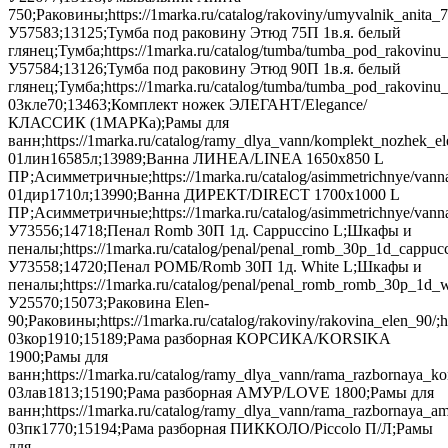
750;Раковины;https://1marka.ru/catalog/rakoviny/umyvalnik_anita_
У57583;13125;Тумба под раковину Этюд 75П 1в.я. белый
глянец;Тумба;https://1marka.ru/catalog/tumba/tumba_pod_rakovinu
У57584;13126;Тумба под раковину Этюд 90П 1в.я. белый
глянец;Тумба;https://1marka.ru/catalog/tumba/tumba_pod_rakovin
03кле70;13463;Комплект ножек ЭЛЕГАНТ/Elegance/
КЛАССИК (1МАРКa);Рамы для
ванн;https://1marka.ru/catalog/ramy_dlya_vann/komplekt_nozhek_e
01лин16585л;13989;Ванна ЛИНЕА/LINEA 1650х850 L
ПР;Асимметричные;https://1marka.ru/catalog/asimmetrichnye/vann
01дир1710л;13990;Ванна ДИРЕКТ/DIRECT 1700х1000 L
ПР;Асимметричные;https://1marka.ru/catalog/asimmetrichnye/vann
У73556;14718;Пенал Romb 30П 1д. Cappuccino L;Шкафы и
пеналы;https://1marka.ru/catalog/penal/penal_romb_30p_1d_cappu
У73558;14720;Пенал РОМБ/Romb 30П 1д. White L;Шкафы и
пеналы;https://1marka.ru/catalog/penal/penal_romb_romb_30p_1d_w
У25570;15073;Раковина Elen-
90;Раковины;https://1marka.ru/catalog/rakoviny/rakovina_elen_90
03кор1910;15189;Рама разборная КОРСИКА/KORSIKA
1900;Рамы для
ванн;https://1marka.ru/catalog/ramy_dlya_vann/rama_razbornaya_
03лав1813;15190;Рама разборная АМУР/LOVE 1800;Рамы для
ванн;https://1marka.ru/catalog/ramy_dlya_vann/rama_razbornaya_
03пк1770;15194;Рама разборная ПИККОЛО/Piccolo П/Л;Рамы
для