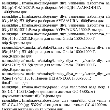
ванн;https://1marka.ru/catalog/ramy_dlya_vann/rama_razbornaya_n
03афр1414;15307;Рама разборная АФРОДИТА/AFRODITA
1400;Рамы для
ванн;https://1marka.ru/catalog/ramy_dlya_vann/rama_razbornaya_a
03ау1610;15310;Рама разборная АУРА/AURA 1600;Рамы для
ванн;https://1marka.ru/catalog/ramy_dlya_vann/rama_razbornaya_a
03ау1510;15311;Рама разборная АУРА/AURA 1500;Рамы для
ванн;https://1marka.ru/catalog/ramy_dlya_vann/rama_razbornaya_au
05гр1510г;15313;Карниз для ванны Gracia 1500х1000 Г-
обр.;Карнизы для
ванны;https://1marka.ru/catalog/karnizy_dlya_vanny/karniz_dlya_v
05гр1610г;15314;Карниз для ванны Gracia 1600х1000 Г-
обр.;Карнизы для
ванны;https://1marka.ru/catalog/karnizy_dlya_vanny/karniz_dlya_v
05гр1710г;15315;Карниз для ванны Gracia 1700х1000 Г-
обр.;Карнизы для
ванны;https://1marka.ru/catalog/karnizy_dlya_vanny/karniz_dlya_
02нег1794бп;15316;Панель НЕГА/NEGA 1700х950 R
бок;Панели для
ванн;https://1marka.ru/catalog/paneli_dlya_vann/panel_nega_nega
SE-GC4;15321;Сифон для ванны автомат GC-4 600мм (
доукомплектованный);Сифоны для
ванн;https://1marka.ru/catalog/sifony_dlya_vann/sifon_dlya_van
SE-GC4-100 (д);15322;Сифон для ванны автомат GC-4 1000мм
(доукомплектованный);Сифоны для