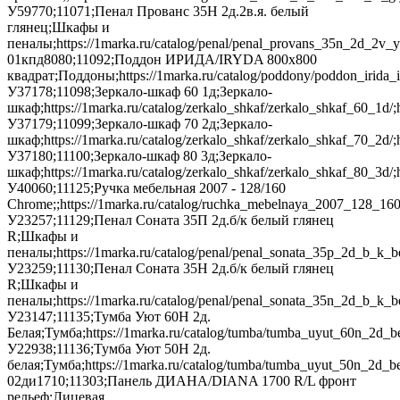
У59770;11071;Пенал Прованс 35Н 2д.2в.я. белый
глянец;Шкафы и
пеналы;https://1marka.ru/catalog/penal/penal_provans_35n_2d_2v_
01кпд8080;11092;Поддон ИРИДА/IRYDA 800х800
квадрат;Поддоны;https://1marka.ru/catalog/poddony/poddon_irida_
У37178;11098;Зеркало-шкаф 60 1д;Зеркало-
шкаф;https://1marka.ru/catalog/zerkalo_shkaf/zerkalo_shkaf_60_1
У37179;11099;Зеркало-шкаф 70 2д;Зеркало-
шкаф;https://1marka.ru/catalog/zerkalo_shkaf/zerkalo_shkaf_70_2d
У37180;11100;Зеркало-шкаф 80 3д;Зеркало-
шкаф;https://1marka.ru/catalog/zerkalo_shkaf/zerkalo_shkaf_80_3
У40060;11125;Ручка мебельная 2007 - 128/160
Chrome;;https://1marka.ru/catalog/ruchka_mebelnaya_2007_128_160
У23257;11129;Пенал Соната 35П 2д.б/к белый глянец
R;Шкафы и
пеналы;https://1marka.ru/catalog/penal/penal_sonata_35p_2d_b_k_
У23259;11130;Пенал Соната 35Н 2д.б/к белый глянец
R;Шкафы и
пеналы;https://1marka.ru/catalog/penal/penal_sonata_35n_2d_b_k_
У23147;11135;Тумба Уют 60Н 2д.
Белая;Тумба;https://1marka.ru/catalog/tumba/tumba_uyut_60n_2d_
У22938;11136;Тумба Уют 50Н 2д.
белая;Тумба;https://1marka.ru/catalog/tumba/tumba_uyut_50n_2d_b
02ди1710;11303;Панель ДИАНА/DIANA 1700 R/L фронт
рельеф;Лицевая