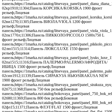
панель;https://1marka.ru/catalog/litsevaya_panel/panel_diana_dian
02кр1910;11304;Панель КОРСИКА/KORSIKA 1900 фронт
рельеф;Лицевая
панель;https://1marka.ru/catalog/litsevaya_panel/panel_korsika_k
02ви1270;11305;Панель ВИОЛА/VIOLA 1200 фронт
рельеф;Лицевая
панель;https://1marka.ru/catalog/litsevaya_panel/panel_viola_viola
02пк1770л;11306;Панель ПИККОЛО/PICCOLO 1500х750 L
фронт рельеф;Лицевая
панель;https://1marka.ru/catalog/litsevaya_panel/panel_pikkolo_p
02лю1515;11314;Панель ЛЮКС/LUXE 1550 фронт
рельеф;Лицевая
панель;https://1marka.ru/catalog/litsevaya_panel/panel_lyuks_luxe
02па1515;11316;Панель ПАЛЕРМО/PALERMO/АФРОДИТА/
ИБИЦА 1500 фронт рельеф;Лицевая
панель;https://1marka.ru/catalog/litsevaya_panel/panel_palermo_
02син1912;11339;Панель СИРАКУЗА НЬЮ/SIRAKUSA NEW
1900 фронт рельеф;Лицевая
панель;https://1marka.ru/catalog/litsevaya_panel/panel_sirakuza_
02б75;11368;Панель 750 бок рельеф;Боковая
панель;https://1marka.ru/catalog/bokovaya_panel/panel_750_bok_r
02б80;11369;Панель 800 бок рельеф;Боковая
панель;https://1marka.ru/catalog/bokovaya_panel/panel_800_bok_re
02фл15;11371;Панель ФЛЭТ/FLAT 1500 фронт;Лицевая
панель;https://1marka.ru/catalog/litsevaya_panel/panel_flet_flat