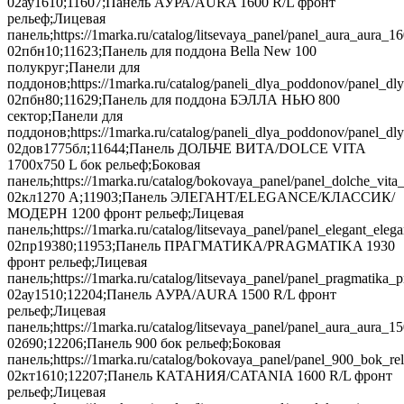
02ау1610;11607;Панель АУРА/AURA 1600 R/L фронт
рельеф;Лицевая
панель;https://1marka.ru/catalog/litsevaya_panel/panel_aura_aura
02пбн10;11623;Панель для поддона Bella New 100
полукруг;Панели для
поддонов;https://1marka.ru/catalog/paneli_dlya_poddonov/panel_d
02пбн80;11629;Панель для поддона БЭЛЛА НЬЮ 800
сектор;Панели для
поддонов;https://1marka.ru/catalog/paneli_dlya_poddonov/panel_dl
02дов1775бл;11644;Панель ДОЛЬЧЕ ВИТА/DOLCE VITA
1700х750 L бок рельеф;Боковая
панель;https://1marka.ru/catalog/bokovaya_panel/panel_dolche_vi
02кл1270 А;11903;Панель ЭЛЕГАНТ/ELEGANCE/КЛАССИК/
МОДЕРН 1200 фронт рельеф;Лицевая
панель;https://1marka.ru/catalog/litsevaya_panel/panel_elegant_
02пр19380;11953;Панель ПРАГМАТИКА/PRAGMATIKA 1930
фронт рельеф;Лицевая
панель;https://1marka.ru/catalog/litsevaya_panel/panel_pragmati
02ау1510;12204;Панель АУРА/AURA 1500 R/L фронт
рельеф;Лицевая
панель;https://1marka.ru/catalog/litsevaya_panel/panel_aura_aura_1
02б90;12206;Панель 900 бок рельеф;Боковая
панель;https://1marka.ru/catalog/bokovaya_panel/panel_900_bok_re
02кт1610;12207;Панель КАТАНИЯ/CATANIA 1600 R/L фронт
рельеф;Лицевая