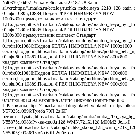
У40359;10492;Ручка мебельная 2218-128 Satin
silver;;https://1marka.ru/catalog/ruchka_mebelnaya_2218_128_satin_sil
01пфн1080п;10884;Поддон ФРЕЯ НЬЮ/FREYA NEW
1000х800 прямоугольник комплект Стандарт
1;Поддоны;https://1marka.ru/catalog/poddony/poddon_freya_nyu_
01пфн1280п;10885;Поддон ФРЕЯ НЬЮ/FREYA NEW
1200х800 прямоугольник комплект Стандарт
1;Поддоны;https://1marka.ru/catalog/poddony/poddon_freya_nyu_
01пбн10;10886;Поддон БЕЛЛА НЬЮ/BELLA NEW 1000х1000
сектор;Поддоны;https://1marka.ru/catalog/poddony/poddon_bella_
01пфн80п;10887;Поддон ФРЕЯ НЬЮ/FREYA NEW 800х800
квадрат комплект Стандарт
1;Поддоны;https://1marka.ru/catalog/poddony/poddon_freya_nyu_
01пбн80;10888;Поддон БЕЛЛА НЬЮ/BELLA NEW 800х800
сектор;Поддоны;https://1marka.ru/catalog/poddony/poddon_bella_
01пфн90п;10889;Поддон ФРЕЯ НЬЮ/FREYA NEW 900х900
квадрат комплект Стандарт
1;Поддоны;https://1marka.ru/catalog/poddony/poddon_freya_nyu_f
07элпк85л;10893;Раковина Элипс Пикколо Полититан 850
L;Раковины;https://1marka.ru/catalog/rakoviny/rakovina_elips_pi
У57025;10896;Тумба 70П 2я БГ
рейлинг;Тумба;https://1marka.ru/catalog/tumba/tumba_70p_2ya_bg_re
У55875;10983;Ручка-скоба 128 WMN.721X.128.M00M2 белый
глянец;;https://1marka.ru/catalog/ruchka_skoba_128_wmn_721x_128
У55905;10986;Тумба 60П 2я бетон