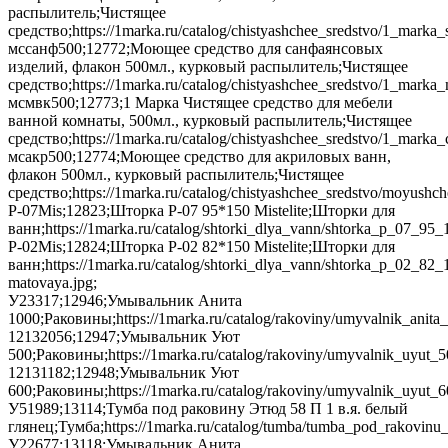
распылитель;Чистящее
средство;https://1marka.ru/catalog/chistyashchee_sredstvo/1_mar
мссанф500;12772;Моющее средство для санфаянсовых
изделий, флакон 500мл., курковый распылитель;Чистящее
средство;https://1marka.ru/catalog/chistyashchee_sredstvo/1_mark
мсмвк500;12773;1 Марка Чистящее средство для мебели
ванной комнаты, 500мл., курковый распылитель;Чистящее
средство;https://1marka.ru/catalog/chistyashchee_sredstvo/1_mar
мсакр500;12774;Моющее средство для акриловых ванн,
флакон 500мл., курковый распылитель;Чистящее
средство;https://1marka.ru/catalog/chistyashchee_sredstvo/moyush
Р-07Mis;12823;Шторка P-07 95*150 Mistelite;Шторки для
ванн;https://1marka.ru/catalog/shtorki_dlya_vann/shtorka_p
Р-02Mis;12824;Шторка P-02 82*150 Mistelite;Шторки для
ванн;https://1marka.ru/catalog/shtorki_dlya_vann/shtorka_p_
matovaya.jpg;
У23317;12946;Умывальник Анита
1000;Раковины;https://1marka.ru/catalog/rakoviny/umyvalnik_ani
12132056;12947;Умывальник Уют
500;Раковины;https://1marka.ru/catalog/rakoviny/umyvalnik_uyut_
12131182;12948;Умывальник Уют
600;Раковины;https://1marka.ru/catalog/rakoviny/umyvalnik_uyut_
У51989;13114;Тумба под раковину Этюд 58 П 1 в.я. белый
глянец;Тумба;https://1marka.ru/catalog/tumba/tumba_pod_rakovin
У22677;13118;Умывальник Анита