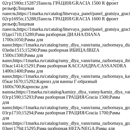
02гр1590п;15287;Панель ГРАЦИЯ/GRACIA 1500 R фронт
рельеф;Лицевая
панель;https://1marka.ru/catalog/litsevaya_panel/panel_gratsiya_g
02гр1695п;15288;Панель ГРАЦИЯ/GRACIA 1600 R фронт
рельеф;Лицевая
панель;https://1marka.ru/catalog/litsevaya_panel/panel_gratsiya_g
03ди1710;15289;Рама разборная ДИАНА/DIANA
1700х1050;Рамы для
ванн;https://1marka.ru/catalog/ramy_dlya_vann/rama_razbornaya_
03иби1515;15290;Рама разборная ИБИЦА/IBIZA
1500х1500;Рамы для
ванн;https://1marka.ru/catalog/ramy_dlya_vann/rama_razbornaya_ib
03кас1414;15291;Рама разборная КАССАНДРА/CASSANDRA
1400х1400;Рамы для
ванн;https://1marka.ru/catalog/ramy_dlya_vann/rama_razbornaya_
05каг1670;15292;Карниз для ванны Г-образный
1600х700;Карнизы для
ванны;https://1marka.ru/catalog/karnizy_dlya_vanny/karniz_dlya_v
03гр1590;15293;Рама разборная ГРАЦИЯ/Gracia 1500;Рамы
для
ванн;https://1marka.ru/catalog/ramy_dlya_vann/rama_razbornaya_gr
03гр1710;15294;Рама разборная ГРАЦИЯ/Gracia 1700;Рамы
для
ванн;https://1marka.ru/catalog/ramy_dlya_vann/rama_razbornaya_gr
03нег1794;15295;Рама разборная НЕГА/NEGA;Рамы для