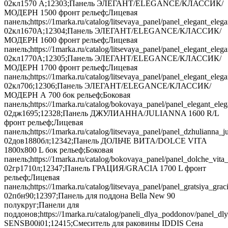
02кл1570 А;12303;Панель ЭЛЕГАНТ/ELEGANCE/КЛАССИК/
МОДЕРН 1500 фронт рельеф;Лицевая
панель;https://1marka.ru/catalog/litsevaya_panel/panel_elegant
02кл1670А;12304;Панель ЭЛЕГАНТ/ELEGANCE/КЛАССИК/
МОДЕРН 1600 фронт рельеф;Лицевая
панель;https://1marka.ru/catalog/litsevaya_panel/panel_elegant
02кл1770А;12305;Панель ЭЛЕГАНТ/ELEGANCE/КЛАССИК/
МОДЕРН 1700 фронт рельеф;Лицевая
панель;https://1marka.ru/catalog/litsevaya_panel/panel_elegant
02кл70б;12306;Панель ЭЛЕГАНТ/ELEGANCE/КЛАССИК/
МОДЕРН А 700 бок рельеф;Боковая
панель;https://1marka.ru/catalog/bokovaya_panel/panel_elegant_el
02дж1695;12328;Панель ДЖУЛИАННА/JULIANNA 1600 R/L
фронт рельеф;Лицевая
панель;https://1marka.ru/catalog/litsevaya_panel/panel_dzhulianna
02дов1880бл;12342;Панель ДОЛЬЧЕ ВИТА/DOLCE VITA
1800х800 L бок рельеф;Боковая
панель;https://1marka.ru/catalog/bokovaya_panel/panel_dolche_vit
02гр1710л;12347;Панель ГРАЦИЯ/GRACIA 1700 L фронт
рельеф;Лицевая
панель;https://1marka.ru/catalog/litsevaya_panel/panel_gratsiya_gr
02пбн90;12397;Панель для поддона Bella New 90
полукруг;Панели для
поддонов;https://1marka.ru/catalog/paneli_dlya_poddonov/panel_d
SENSB00i01;12415;Смеситель для раковины IDDIS Сена