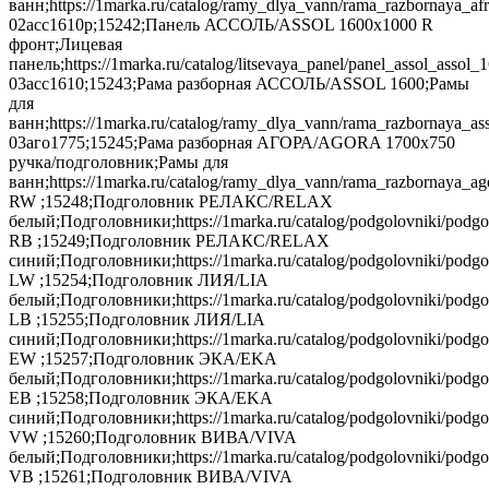
ванн;https://1marka.ru/catalog/ramy_dlya_vann/rama_razbornaya_afr
02асс1610р;15242;Панель АССОЛЬ/ASSOL 1600х1000 R
фронт;Лицевая
панель;https://1marka.ru/catalog/litsevaya_panel/panel_assol_asso
03асс1610;15243;Рама разборная АССОЛЬ/ASSOL 1600;Рамы
для
ванн;https://1marka.ru/catalog/ramy_dlya_vann/rama_razbornaya_ass
03аго1775;15245;Рама разборная АГОРА/AGORA 1700х750
ручка/подголовник;Рамы для
ванн;https://1marka.ru/catalog/ramy_dlya_vann/rama_razbornaya_
RW ;15248;Подголовник РЕЛАКС/RELAX
белый;Подголовники;https://1marka.ru/catalog/podgolovniki/podgo
RB ;15249;Подголовник РЕЛАКС/RELAX
синий;Подголовники;https://1marka.ru/catalog/podgolovniki/podg
LW ;15254;Подголовник ЛИЯ/LIA
белый;Подголовники;https://1marka.ru/catalog/podgolovniki/podg
LB ;15255;Подголовник ЛИЯ/LIA
синий;Подголовники;https://1marka.ru/catalog/podgolovniki/podgol
EW ;15257;Подголовник ЭКА/EKA
белый;Подголовники;https://1marka.ru/catalog/podgolovniki/podg
EB ;15258;Подголовник ЭКА/EKA
синий;Подголовники;https://1marka.ru/catalog/podgolovniki/podgol
VW ;15260;Подголовник ВИВА/VIVA
белый;Подголовники;https://1marka.ru/catalog/podgolovniki/podgo
VB ;15261;Подголовник ВИВА/VIVA