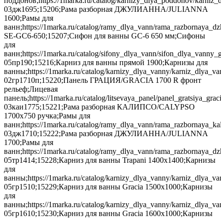
поддонов;https://1marka.ru/catalog/karnizy_dlya_poddonov/karniz
03дж1695;15206;Рама разборная ДЖУЛИАННА/JULIANNA
1600;Рамы для
ванн;https://1marka.ru/catalog/ramy_dlya_vann/rama_razbornaya_dz
SE-GC6-650;15207;Сифон для ванны GC-6 650 мм;Сифоны
для
ванн;https://1marka.ru/catalog/sifony_dlya_vann/sifon_dlya_vanny
05пр190;15216;Карниз для ванны прямой 1900;Карнизы для
ванны;https://1marka.ru/catalog/karnizy_dlya_vanny/karniz_dlya_v
02гр1710п;15220;Панель ГРАЦИЯ/GRACIA 1700 R фронт
рельеф;Лицевая
панель;https://1marka.ru/catalog/litsevaya_panel/panel_gratsiya_gr
03каи1775;15221;Рама разборная КАЛИПСО/CALYPSO
1700х750 ручка;Рамы для
ванн;https://1marka.ru/catalog/ramy_dlya_vann/rama_razbornaya_
03дж1710;15222;Рама разборная ДЖУЛИАННА/JULIANNA
1700;Рамы для
ванн;https://1marka.ru/catalog/ramy_dlya_vann/rama_razbornaya_d
05тр1414;15228;Карниз для ванны Trapani 1400х1400;Карнизы
для
ванны;https://1marka.ru/catalog/karnizy_dlya_vanny/karniz_dlya_v
05гр1510;15229;Карниз для ванны Gracia 1500х1000;Карнизы
для
ванны;https://1marka.ru/catalog/karnizy_dlya_vanny/karniz_dlya_va
05гр1610;15230;Карниз для ванны Gracia 1600х1000;Карнизы