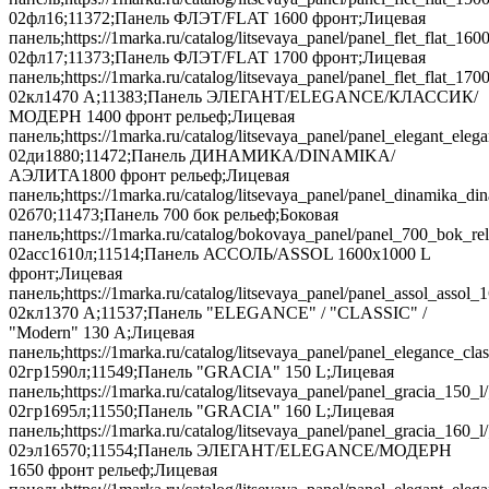
02фл16;11372;Панель ФЛЭТ/FLAT 1600 фронт;Лицевая
панель;https://1marka.ru/catalog/litsevaya_panel/panel_flet_fla
02фл17;11373;Панель ФЛЭТ/FLAT 1700 фронт;Лицевая
панель;https://1marka.ru/catalog/litsevaya_panel/panel_flet_fla
02кл1470 А;11383;Панель ЭЛЕГАНТ/ELEGANCE/КЛАССИК/
МОДЕРН 1400 фронт рельеф;Лицевая
панель;https://1marka.ru/catalog/litsevaya_panel/panel_elegant_e
02ди1880;11472;Панель ДИНАМИКА/DINAMIKA/
АЭЛИТА1800 фронт рельеф;Лицевая
панель;https://1marka.ru/catalog/litsevaya_panel/panel_dinamika_
02б70;11473;Панель 700 бок рельеф;Боковая
панель;https://1marka.ru/catalog/bokovaya_panel/panel_700_bok_re
02асс1610л;11514;Панель АССОЛЬ/ASSOL 1600х1000 L
фронт;Лицевая
панель;https://1marka.ru/catalog/litsevaya_panel/panel_assol_asso
02кл1370 А;11537;Панель "ELEGANCE" / "CLASSIC" /
"Modern" 130 А;Лицевая
панель;https://1marka.ru/catalog/litsevaya_panel/panel_elegance_cl
02гр1590л;11549;Панель "GRACIA" 150 L;Лицевая
панель;https://1marka.ru/catalog/litsevaya_panel/panel_gracia_150_
02гр1695л;11550;Панель "GRACIA" 160 L;Лицевая
панель;https://1marka.ru/catalog/litsevaya_panel/panel_gracia_160_
02эл16570;11554;Панель ЭЛЕГАНТ/ELEGANCE/МОДЕРН
1650 фронт рельеф;Лицевая