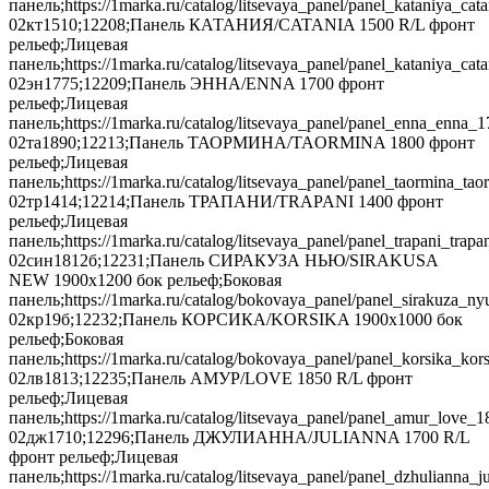
панель;https://1marka.ru/catalog/litsevaya_panel/panel_kataniya_c
02кт1510;12208;Панель КАТАНИЯ/CATANIA 1500 R/L фронт
рельеф;Лицевая
панель;https://1marka.ru/catalog/litsevaya_panel/panel_kataniya_
02эн1775;12209;Панель ЭННА/ENNA 1700 фронт
рельеф;Лицевая
панель;https://1marka.ru/catalog/litsevaya_panel/panel_enna_enna_
02та1890;12213;Панель ТАОРМИНА/TAORMINA 1800 фронт
рельеф;Лицевая
панель;https://1marka.ru/catalog/litsevaya_panel/panel_taormina_t
02тр1414;12214;Панель ТРАПАНИ/TRAPANI 1400 фронт
рельеф;Лицевая
панель;https://1marka.ru/catalog/litsevaya_panel/panel_trapani_tra
02син1812б;12231;Панель СИРАКУЗА НЬЮ/SIRAKUSA
NEW 1900х1200 бок рельеф;Боковая
панель;https://1marka.ru/catalog/bokovaya_panel/panel_sirakuza_
02кр19б;12232;Панель КОРСИКА/KORSIKA 1900х1000 бок
рельеф;Боковая
панель;https://1marka.ru/catalog/bokovaya_panel/panel_korsika_ko
02лв1813;12235;Панель АМУР/LOVE 1850 R/L фронт
рельеф;Лицевая
панель;https://1marka.ru/catalog/litsevaya_panel/panel_amur_love_
02дж1710;12296;Панель ДЖУЛИАННА/JULIANNA 1700 R/L
фронт рельеф;Лицевая
панель;https://1marka.ru/catalog/litsevaya_panel/panel_dzhulianna