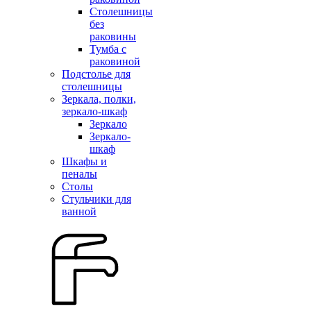
Столешницы
без
раковины
Тумба с
раковиной
Подстолье для
столешницы
Зеркала, полки,
зеркало-шкаф
Зеркало
Зеркало-
шкаф
Шкафы и
пеналы
Столы
Стульчики для
ванной