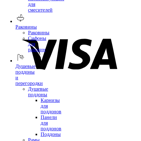
для
смесителей
Раковины
Раковины
Сифоны
для
раковин
Душевые
поддоны
и
перегородки
Душевые
поддоны
Карнизы
для
поддонов
Панели
для
поддонов
Поддоны
Рамы