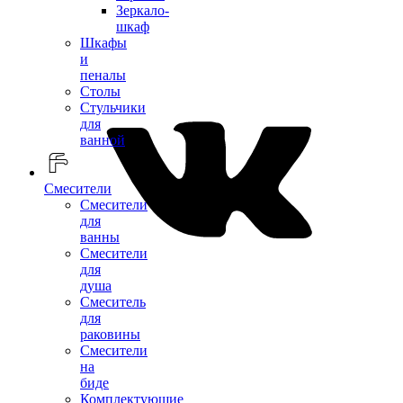
Зеркало-
шкаф
Шкафы
и
пеналы
Столы
Стульчики
для
ванной
Смесители
Смесители
для
ванны
Смесители
для
душа
Смеситель
для
раковины
Смесители
на
биде
Комплектующие