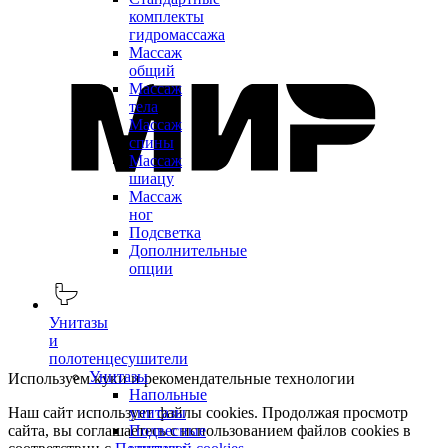
комплекты
гидромассажа
Массаж
общий
Массаж
тела
Массаж
спины
Массаж
шиацу
Массаж
ног
Подсветка
Дополнительные
опции
Унитазы
и
полотенцесушители
Унитазы
Используем куки и рекомендательные технологии
Напольные
Наш сайт использует файлы cookies. Продолжая просмотр
унитазы
сайта, вы соглашаетесь с использованием файлов cookies в
Подвесные