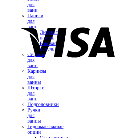
для
ванн
Панели
для
ванн
Лицевая
панель
Боковая
панель
Сифоны
для
ванн
Карнизы
для
ванны
Шторки
для
ванн
Подголовники
Ручки
для
ванны
Гидромассажные
опции
Стандартные