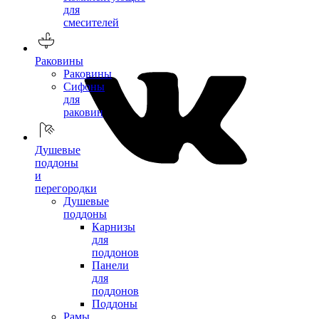
для
смесителей
Раковины
Раковины
Сифоны
для
раковин
Душевые
поддоны
и
перегородки
Душевые
поддоны
Карнизы
для
поддонов
Панели
для
поддонов
Поддоны
Рамы