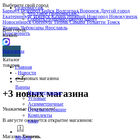
Выберите свой город
Гидромассаж
Барнаул
Белгород
Бийск
Волгоград
Воронеж
Другой город
Что такое гидромассаж?
Екатеринбург
Ижевск
Казань
Нижний Новгород
Новокузнецк
Собрать гидромассажную ванну
Новосибирск
Оренбург
Пермь
Самара
Тольятти
Томск
Тюмень
Чебоксары
Ярославль
Ваш город:
Перезвонить
Казань
Магазины
Каталог
товаров
Главная
-
Новости
- +3 новых магазина
Ванны
+3 новых магазина
Прямоугольные
Угловые
Асимметричные
Уважаемые Покупатели!
Отдельностоящие
Комплекты
В августе ожидается открытие магазинов:
ванн
Магазин
Тюмень
.
Мебель