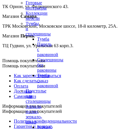
Готовые
ТК Орион, ул. Федюнинского 43.
интерьеры
Коллекции
Магазин
Самара
.
мебели
Тумбы
ТРК Московский, Московское шоссе, 18-й километр, 25А.
и
столешницы
Магазин
Пермь
.
Тумба
Панель
ТЦ Гудвин, ул. Уральская 63 корп.3.
с
раковиной
Столешницы
Помощь покупателям
без
Помощь покупателям
раковины
Тумба
Как зарегистрироваться
с
Как сделать заказ
раковиной
Оплата
Подстолье
Доставка
для
Самовывоз
столешницы
Информация для покупателей
Зеркала,
Информация для покупателей
полки,
зеркало-
Политика конфиденциальности
шкаф
Гарантия и возврат
Зеркало