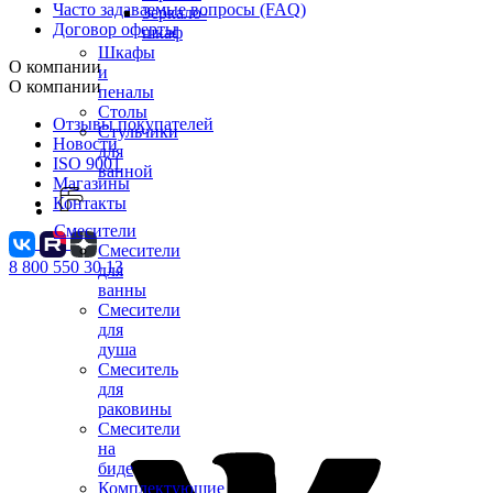
Часто задаваемые вопросы (FAQ)
Зеркало-
Договор оферты
шкаф
Шкафы
О компании
и
О компании
пеналы
Столы
Отзывы покупателей
Стульчики
Новости
для
ISO 9001
ванной
Магазины
Контакты
Смесители
Смесители
8 800 550 30 13
для
ванны
Смесители
для
душа
Смеситель
для
раковины
Смесители
на
биде
Комплектующие