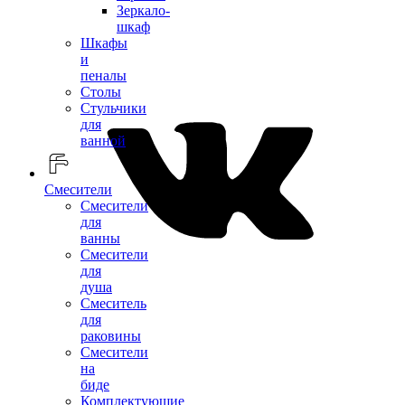
Зеркало-
шкаф
Шкафы
и
пеналы
Столы
Стульчики
для
ванной
Смесители
Смесители
для
ванны
Смесители
для
душа
Смеситель
для
раковины
Смесители
на
биде
Комплектующие