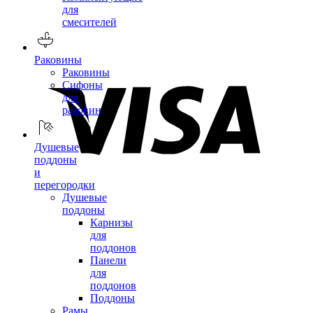
для
смесителей
Раковины
Раковины
Сифоны
для
раковин
Душевые
поддоны
и
перегородки
Душевые
поддоны
Карнизы
для
поддонов
Панели
для
поддонов
Поддоны
Рамы