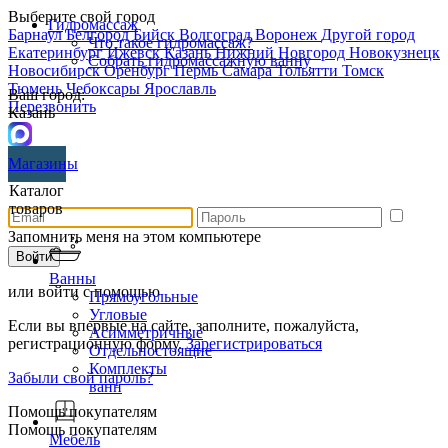
Выберите свой город
Гидромассаж
Барнаул
Белгород
Бийск
Волгоград
Воронеж
Другой город
Что такое гидромассаж?
Екатеринбург
Ижевск
Казань
Нижний Новгород
Новокузнецк
Собрать гидромассажную ванну
Новосибирск
Оренбург
Пермь
Самара
Тольятти
Томск
Тюмень
Чебоксары
Ярославль
Ваш город:
Перезвонить
Казань
Магазины
Каталог
товаров
Запомнить меня на этом компьютере
Ванны
или войти с помощью
Прямоугольные
Угловые
Если вы впервые на сайте, заполните, пожалуйста,
Асимметричные
регистрационную форму.
Зарегистрироваться
Отдельностоящие
Комплекты
Забыли свой пароль?
ванн
Помощь покупателям
Помощь покупателям
Мебель