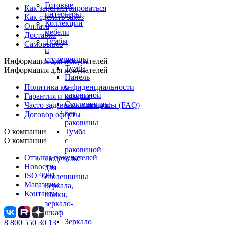
Готовые
Как зарегистрироваться
интерьеры
Как сделать заказ
Коллекции
Оплата
мебели
Доставка
Тумбы
Самовывоз
и
столешницы
Информация для покупателей
Тумба
Информация для покупателей
Панель
с
Политика конфиденциальности
раковиной
Гарантия и возврат
Столешницы
Часто задаваемые вопросы (FAQ)
без
Договор оферты
раковины
О компании
Тумба
О компании
с
раковиной
Отзывы покупателей
Подстолье
Новости
для
ISO 9001
столешницы
Магазины
Зеркала,
Контакты
полки,
зеркало-
шкаф
Зеркало
8 800 550 30 13