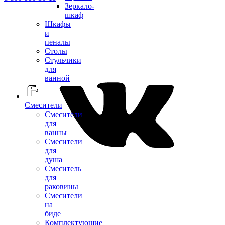
Зеркало-
шкаф
Шкафы
и
пеналы
Столы
Стульчики
для
ванной
Смесители
Смесители
для
ванны
Смесители
для
душа
Смеситель
для
раковины
Смесители
на
биде
Комплектующие