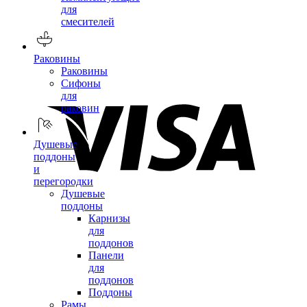
для
смесителей
Раковины
Раковины
Сифоны
для
раковин
Душевые
поддоны
и
перегородки
Душевые
поддоны
Карнизы
для
поддонов
Панели
для
поддонов
Поддоны
Рамы