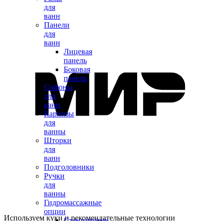
для
ванн
Панели
для
ванн
Лицевая
панель
Боковая
панель
Сифоны
для
ванн
Карнизы
для
ванны
Шторки
для
ванн
Подголовники
Ручки
для
ванны
Гидромассажные
опции
Используем куки и рекомендательные технологии
Стандартные