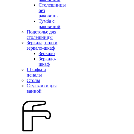
Столешницы
без
раковины
Тумба с
раковиной
Подстолье для
столешницы
Зеркала, полки,
зеркало-шкаф
Зеркало
Зеркало-
шкаф
Шкафы и
пеналы
Столы
Стульчики для
ванной