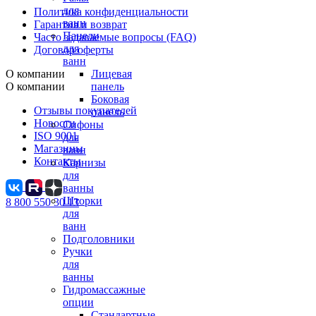
для
Политика конфиденциальности
ванн
Гарантия и возврат
Панели
Часто задаваемые вопросы (FAQ)
для
Договор оферты
ванн
О компании
Лицевая
О компании
панель
Боковая
Отзывы покупателей
панель
Новости
Сифоны
ISO 9001
для
Магазины
ванн
Контакты
Карнизы
для
ванны
Шторки
8 800 550 30 13
для
ванн
Подголовники
Ручки
для
ванны
Гидромассажные
опции
Стандартные