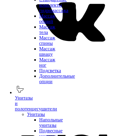
комплекты
гидромассажа
Массаж
общий
Массаж
тела
Массаж
спины
Массаж
шиацу
Массаж
ног
Подсветка
Дополнительные
опции
Унитазы
и
полотенцесушители
Унитазы
Напольные
унитазы
Подвесные