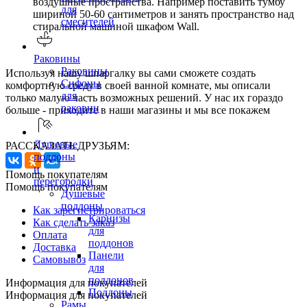
воздушные пространства. Например поставить тумбу
для
шириной 50-60 сантиметров и занять пространство над
смесителей
стиральной машиной шкафом Wall.
Раковины
Раковины
Используя нашу шпаргалку вы сами сможете создать
Сифоны
комфортную среду в своей ванной комнате, мы описали
для
только малую часть возможных решений. У нас их гораздо
раковин
больше - приходите в наши магазины и мы все покажем
Душевые
РАССКАЗАТЬ ДРУЗЬЯМ:
поддоны
и
Помощь покупателям
перегородки
Помощь покупателям
Душевые
поддоны
Как зарегистрироваться
Карнизы
Как сделать заказ
для
Оплата
поддонов
Доставка
Панели
Самовывоз
для
поддонов
Информация для покупателей
Поддоны
Информация для покупателей
Рамы