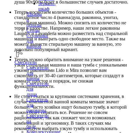
душа 90х90см будет в большинстве случаев достаточно.
Зеркало-
шкаф
Теперь посчитаем количество больших объектов -
Шкафы
стандартное число 4 (ванна/душ, раковина, унитаз,
и
стиральная машина). Можно снизить их количество не
пеналы
теряя в удобстве. Например, наши легкие раковины
Столы
Laundry и Lavanderia можно разместить над стиральной
Стульчики
машиной и выиграть одно свободное место. Также вы
для
можете вынести стиральную машину за ванную, это
ванной
довольно популярный вариант.
Теперь нужно обратить внимание на узкие решения -
Смесители
узкая стиральная машина и наша тумба с уникальными
Смесители
узкими раковинами Lido и Mira позволят вам
для
сэкономить от 30-40 сантиметров, которые создадут в
ванны
комнате простор и порядок, не снижая
Смесители
функциональности.
для
душа
Не стоит гнаться за крупными системами хранения, в
Смеситель
случае компактной ванной комнаты меньше значит
для
больше. Часто хозяйки ищут большую тумбу, в которой
раковины
можно будет спрятать все. Решение не совсем
Смесители
рациональное, так как снижает число возможных
на
комбинаций и эргономику. В таких случаях мы
биде
рекомендуем выбрать узкую тумбу и использовать
Комплектующие