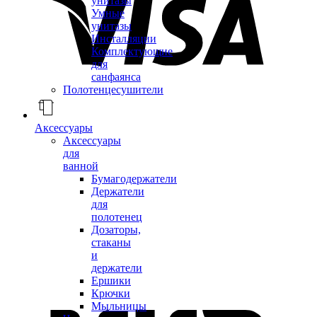
унитазы
Умные
унитазы
Инсталляции
Комплектующие
для
санфаянса
Полотенцесушители
Аксессуары
Аксессуары
для
ванной
Бумагодержатели
Держатели
для
полотенец
Дозаторы,
стаканы
и
держатели
Ершики
Крючки
Мыльницы