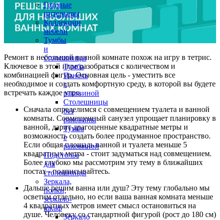
Готовые
интерьеры
Коллекции
мебели
Тумбы
и
Ремонт в небольшой ванной комнате похож на игру в тетрис.
столешницы
Ключевое в этой игре разобраться с количеством и
Тумба
комбинацией фигур. Основная цель - уместить все
Панель
необходимое и создать комфортную среду, в которой вы будете
с
встречать каждое утро.
раковиной
Столешницы
Сначала определимся с совмещением туалета и ванной
без
комнаты. Совмещенный санузел упрощает планировку в
раковины
ванной, дарит драгоценные квадратные метры и
Тумба
возможность создать более продуманное пространство.
с
Если общая площадь ванной и туалета меньше 5
раковиной
квадратных метра - стоит задуматься над совмещением.
Подстолье
Более глубоко мы рассмотрим эту тему в ближайших
для
постах - подписывайтесь.
столешницы
Зеркала,
Дальше решим ванна или душ? Эту тему глобально мы
полки,
осветим отдельно, но если ваша ванная комната меньше
зеркало-
4 квадратных метров имеет смысл остановиться на
шкаф
душе. Человеку со стандартной фигурой (рост до 180 см)
Зеркало