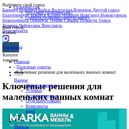
Выберите свой город
Гидромассаж
Барнаул
Белгород
Бийск
Волгоград
Воронеж
Другой город
Что такое гидромассаж?
Екатеринбург
Ижевск
Казань
Нижний Новгород
Новокузнецк
Собрать гидромассажную ванну
Новосибирск
Оренбург
Пермь
Самара
Тольятти
Томск
Тюмень
Чебоксары
Ярославль
Ваш город:
Перезвонить
Казань
Магазины
Каталог
товаров
Главная
-
Полезные советы
- Ключевые решения для маленьких ванных комнат
Ванны
Ключевые решения для
Прямоугольные
Угловые
маленьких ванных комнат
Асимметричные
Отдельностоящие
Комплекты
ванн
Мебель