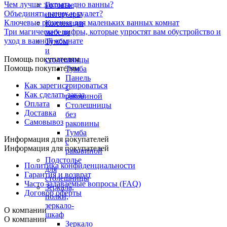
Чем лучше закрыть дно ванны?
Готовые
Объединять ванну и туалет?
интерьеры
Ключевые решения для маленьких ванных комнат
Коллекции
Три магических цифры, которые упростят вам обустройство и
мебели
уход в ванной комнате
Тумбы
и
Помощь покупателям
столешницы
Помощь покупателям
Тумба
Панель
Как зарегистрироваться
с
Как сделать заказ
раковиной
Оплата
Столешницы
Доставка
без
Самовывоз
раковины
Тумба
Информация для покупателей
с
Информация для покупателей
раковиной
Подстолье
Политика конфиденциальности
для
Гарантия и возврат
столешницы
Часто задаваемые вопросы (FAQ)
Зеркала,
Договор оферты
полки,
зеркало-
О компании
шкаф
О компании
Зеркало