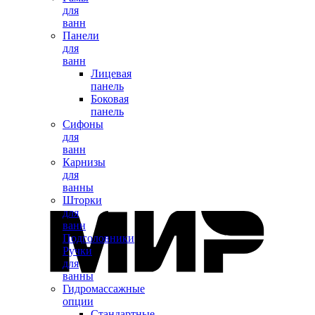
для
ванн
Панели
для
ванн
Лицевая
панель
Боковая
панель
Сифоны
для
ванн
Карнизы
для
ванны
Шторки
для
ванн
Подголовники
Ручки
для
ванны
Гидромассажные
опции
Стандартные