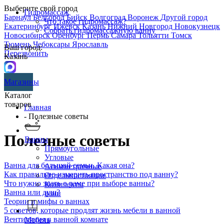
Выберите свой город
Гидромассаж
Барнаул
Белгород
Бийск
Волгоград
Воронеж
Другой город
Что такое гидромассаж?
Екатеринбург
Ижевск
Казань
Нижний Новгород
Новокузнецк
Собрать гидромассажную ванну
Новосибирск
Оренбург
Пермь
Самара
Тольятти
Томск
Тюмень
Чебоксары
Ярославль
Ваш город:
Перезвонить
Казань
Магазины
Каталог
товаров
Главная
- Полезные советы
Полезные советы
Ванны
Прямоугольные
Угловые
Ванна для большой семьи. Какая она?
Асимметричные
Как правильно измерить пространство под ванну?
Отдельностоящие
Что нужно знать о раме при выборе ванны?
Комплекты
Ванна или душ?
ванн
Теории и мифы о ваннах
5 советов, которые продлят жизнь мебели в ванной
Вентиляция в ванной комнате
Мебель