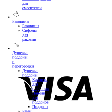
для
смесителей
Раковины
Раковины
Сифоны
для
раковин
Душевые
поддоны
и
перегородки
Душевые
поддоны
Карнизы
для
поддонов
Панели
для
поддонов
Поддоны
Рамы