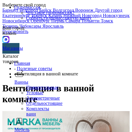
Выберите свой город
Гидромассаж
Барнаул
Белгород
Бийск
Волгоград
Воронеж
Другой город
Что такое гидромассаж?
Екатеринбург
Ижевск
Казань
Нижний Новгород
Новокузнецк
Собрать гидромассажную ванну
Новосибирск
Оренбург
Пермь
Самара
Тольятти
Томск
Тюмень
Чебоксары
Ярославль
Ваш город:
Перезвонить
Казань
Магазины
Каталог
товаров
Главная
-
Полезные советы
- Вентиляция в ванной комнате
Ванны
Вентиляция в ванной
Прямоугольные
Угловые
комнате
Асимметричные
Отдельностоящие
Комплекты
ванн
Мебель