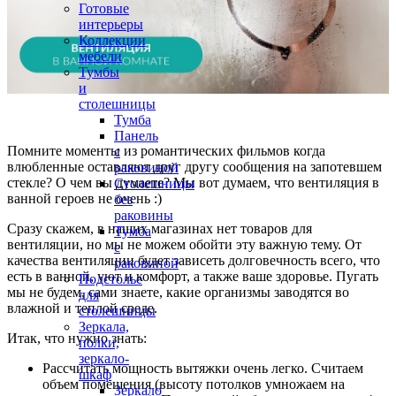
Готовые
интерьеры
Коллекции
мебели
Тумбы
и
столешницы
Тумба
Панель
Помните моменты из романтических фильмов когда
с
влюбленные оставляют друг другу сообщения на запотевшем
раковиной
стекле? О чем вы думаете? Мы вот думаем, что вентиляция в
Столешницы
ванной героев не очень :)
без
раковины
Сразу скажем, в наших магазинах нет товаров для
Тумба
вентиляции, но мы не можем обойти эту важную тему. От
с
качества вентиляции будет зависеть долговечность всего, что
раковиной
есть в ванной, уют и комфорт, а также ваше здоровье. Пугать
Подстолье
мы не будем, сами знаете, какие организмы заводятся во
для
влажной и теплой среде.
столешницы
Зеркала,
Итак, что нужно знать:
полки,
зеркало-
Рассчитать мощность вытяжки очень легко. Считаем
шкаф
объем помещения (высоту потолков умножаем на
Зеркало