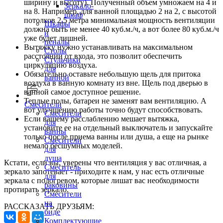
ширину и высоту). Полученный объем умножаем на 4 и
Зеркало-
на 8. Например, для ванной площадью 2 на 2, с высотой
шкаф
потолков 2,5 метра минимальная мощность вентиляции
Шкафы
должна быть не менее 40 куб.м./ч, а вот более 80 куб.м./ч
и
уже будет лишней.
пеналы
Вытяжку нужно устанавливать на максимальном
Столы
расстоянии от входа, это позволит обеспечить
Стульчики
циркуляцию воздуха.
для
Обязательно оставьте небольшую щель для притока
ванной
воздуха в ванную комнату из вне. Щель под дверью в
ванной самое доступное решение.
Теплые полы, батареи не заменят вам вентиляцию. А
Смесители
вот улучшению работы точно будут способствовать.
Смесители
Если вашему расслаблению мешает вытяжка,
для
установите ее на отдельный выключатель и запускайте
ванны
только после приема ванны или душа, а еще на рынке
Смесители
немало бесшумных моделей.
для
душа
Кстати, если вы, уверены что вентиляция у вас отличная, а
Смеситель
зеркало запотевает - приходите к нам, у нас есть отличные
для
зеркала с подогревом, которые лишат вас необходимости
раковины
протирать зеркало.
Смесители
на
РАССКАЗАТЬ ДРУЗЬЯМ:
биде
Комплектующие