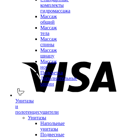
комплекты
гидромассажа
Массаж
общий
Массаж
тела
Массаж
спины
Массаж
шиацу
Массаж
ног
Подсветка
Дополнительные
опции
Унитазы
и
полотенцесушители
Унитазы
Напольные
унитазы
Подвесные