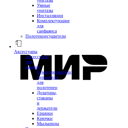
унитазы
Умные
унитазы
Инсталляции
Комплектующие
для
санфаянса
Полотенцесушители
Аксессуары
Аксессуары
для
ванной
Бумагодержатели
Держатели
для
полотенец
Дозаторы,
стаканы
и
держатели
Ершики
Крючки
Мыльницы