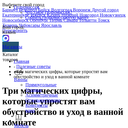
Выберите свой город
Гидромассаж
Барнаул
Белгород
Бийск
Волгоград
Воронеж
Другой город
Что такое гидромассаж?
Екатеринбург
Ижевск
Казань
Нижний Новгород
Новокузнецк
Собрать гидромассажную ванну
Новосибирск
Оренбург
Пермь
Самара
Тольятти
Томск
Тюмень
Чебоксары
Ярославль
Ваш город:
Перезвонить
Казань
Магазины
Каталог
товаров
Главная
-
Полезные советы
- Три магических цифры, которые упростят вам
обустройство и уход в ванной комнате
Ванны
Прямоугольные
Три магических цифры,
Угловые
Асимметричные
которые упростят вам
Отдельностоящие
Комплекты
обустройство и уход в ванной
ванн
комнате
Мебель