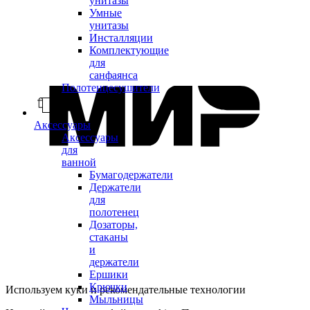
унитазы
Умные
унитазы
Инсталляции
Комплектующие
для
санфаянса
Полотенцесушители
Аксессуары
Аксессуары
для
ванной
Бумагодержатели
Держатели
для
полотенец
Дозаторы,
стаканы
и
держатели
Ершики
Крючки
Используем куки и рекомендательные технологии
Мыльницы