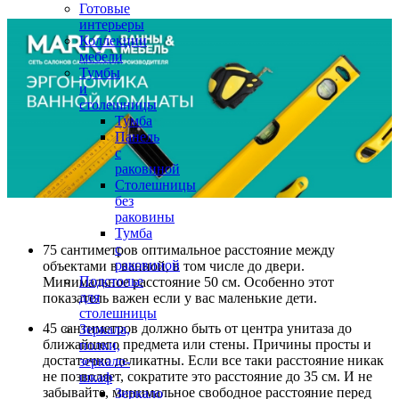
Готовые
интерьеры
Коллекции
мебели
Тумбы
и
столешницы
Тумба
Панель
с
раковиной
Столешницы
без
раковины
Тумба
с
75 сантиметров оптимальное расстояние между
раковиной
объектами в ванной, в том числе до двери.
Подстолье
Минимальное расстояние 50 см. Особенно этот
для
показатель важен если у вас маленькие дети.
столешницы
45 сантиметров должно быть от центра унитаза до
Зеркала,
ближайшего предмета или стены. Причины просты и
полки,
достаточно деликатны. Если все таки расстояние никак
зеркало-
не позволяет, сократите это расстояние до 35 см. И не
шкаф
забывайте, минимальное свободное расстояние перед
Зеркало