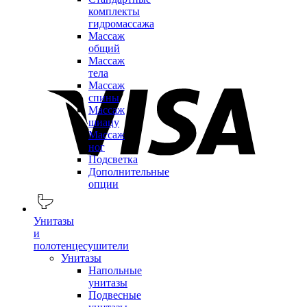
комплекты
гидромассажа
Массаж
общий
Массаж
тела
Массаж
спины
Массаж
шиацу
Массаж
ног
Подсветка
Дополнительные
опции
Унитазы
и
полотенцесушители
Унитазы
Напольные
унитазы
Подвесные