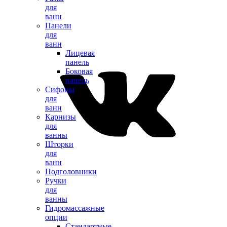
для
ванн
Панели
для
ванн
Лицевая
панель
Боковая
панель
Сифоны
для
ванн
Карнизы
для
ванны
Шторки
для
ванн
Подголовники
Ручки
для
ванны
Гидромассажные
опции
Стандартные