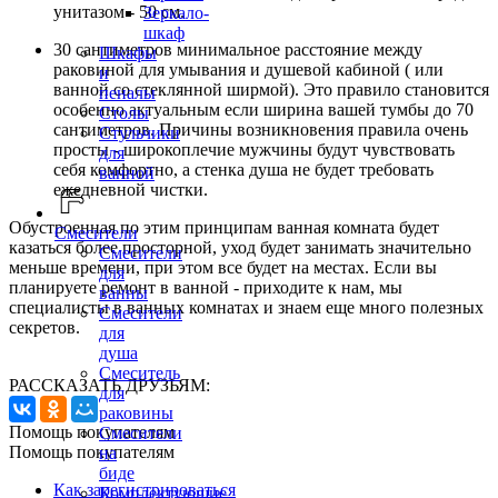
унитазом - 50 см.
Зеркало-
шкаф
30 сантиметров минимальное расстояние между
Шкафы
раковиной для умывания и душевой кабиной ( или
и
ванной со стеклянной ширмой). Это правило становится
пеналы
особенно актуальным если ширина вашей тумбы до 70
Столы
сантиметров. Причины возникновения правила очень
Стульчики
просты - широкоплечие мужчины будут чувствовать
для
себя комфортно, а стенка душа не будет требовать
ванной
ежедневной чистки.
Обустроенная по этим принципам ванная комната будет
Смесители
казаться более просторной, уход будет занимать значительно
Смесители
меньше времени, при этом все будет на местах. Если вы
для
планируете ремонт в ванной - приходите к нам, мы
ванны
специалисты в ванных комнатах и знаем еще много полезных
Смесители
секретов.
для
душа
Смеситель
РАССКАЗАТЬ ДРУЗЬЯМ:
для
раковины
Помощь покупателям
Смесители
Помощь покупателям
на
биде
Как зарегистрироваться
Комплектующие