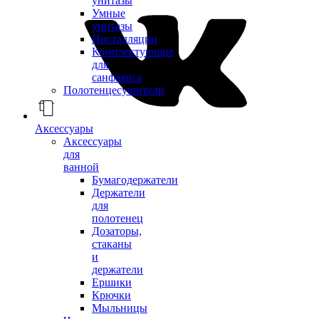
унитазы
Умные
унитазы
Инсталляции
Комплектующие
для
санфаянса
Полотенцесушители
Аксессуары
Аксессуары
для
ванной
Бумагодержатели
Держатели
для
полотенец
Дозаторы,
стаканы
и
держатели
Ершики
Крючки
Мыльницы