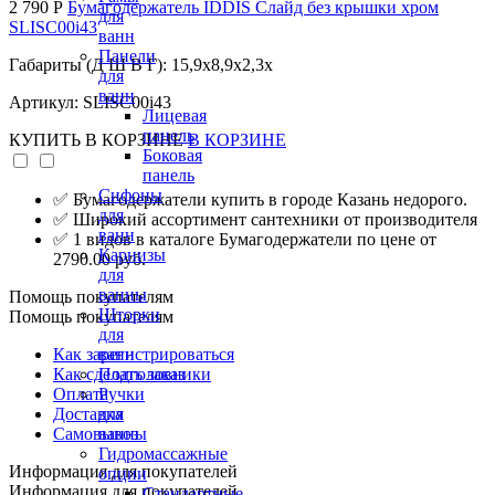
2 790 Р
Бумагодержатель IDDIS Слайд без крышки хром
для
SLISC00i43
ванн
Панели
Габариты (Д Ш В Г): 15,9x8,9x2,3x
для
ванн
Артикул: SLISC00i43
Лицевая
панель
КУПИТЬ
В КОРЗИНЕ
В КОРЗИНЕ
Боковая
панель
Сифоны
✅ Бумагодержатели купить в городе Казань недорого.
для
✅ Широкий ассортимент сантехники от производителя
ванн
✅ 1 видов в каталоге Бумагодержатели по цене от
Карнизы
2790.00 руб.
для
ванны
Помощь покупателям
Шторки
Помощь покупателям
для
Как зарегистрироваться
ванн
Как сделать заказ
Подголовники
Оплата
Ручки
Доставка
для
Самовывоз
ванны
Гидромассажные
Информация для покупателей
опции
Информация для покупателей
Стандартные