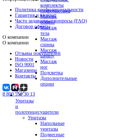
комплекты
Политика конфиденциальности
гидромассажа
Гарантия и возврат
Массаж
Часто задаваемые вопросы (FAQ)
общий
Договор оферты
Массаж
тела
О компании
Массаж
О компании
спины
Массаж
Отзывы покупателей
шиацу
Новости
Массаж
ISO 9001
ног
Магазины
Подсветка
Контакты
Дополнительные
опции
8 800 550 30 13
Унитазы
и
полотенцесушители
Унитазы
Напольные
унитазы
Подвесные