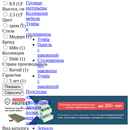
Готовые
8,9 (
1
)
интерьеры
Высота, см
Коллекции
2,3 (
1
)
мебели
Цвет
Тумбы
хром (
1
)
и
Стиль
столешницы
Модерн (
1
)
Тумба
Бренд
Панель
Iddis (
1
)
с
Коллекция
раковиной
Slide (
1
)
Столешницы
Страна производитель
без
Китай (
1
)
раковины
Гарантия
Тумба
5 лет (
1
)
с
раковиной
Подстолье
для
столешницы
Зеркала,
полки,
зеркало-
шкаф
Вид каталога
Зеркало