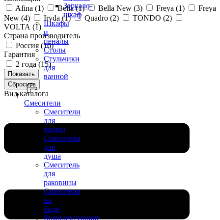
Зеркало-
Afina (
1
)
Bella (
1
)
Bella New (
3
)
Freya (
1
)
Freya
шкаф
New (
4
)
Iryda (
1
)
Quadro (
2
)
TONDO (
2
)
Шкафы
VOLTA (
1
)
и
Страна производитель
пеналы
Россия (
16
)
Столы
Гарантия
Стульчики
2 года (
15
)
для
ванной
Вид каталога
Смесители
Смесители
для
ванны
Смесители
для
душа
Смеситель
для
раковины
Смесители
на
биде
Комплектующие