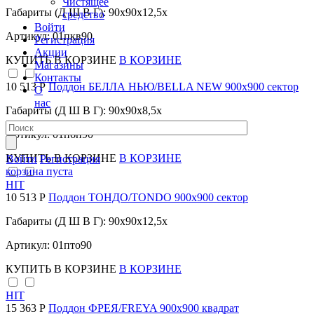
Чистящее
Габариты (Д Ш В Г): 90x90x12,5x
средство
Войти
Артикул: 01пкв90
Регистрация
Акции
КУПИТЬ
В КОРЗИНЕ
В КОРЗИНЕ
Магазины
Контакты
10 513 Р
Поддон БЕЛЛА НЬЮ/BELLA NEW 900х900 сектор
О
нас
Габариты (Д Ш В Г): 90x90x8,5x
Артикул: 01пбн90
КУПИТЬ
В КОРЗИНЕ
В КОРЗИНЕ
Войти
Регистрация
корзина пуста
HIT
10 513 Р
Поддон ТОНДО/TONDO 900х900 сектор
Габариты (Д Ш В Г): 90x90x12,5x
Артикул: 01пто90
КУПИТЬ
В КОРЗИНЕ
В КОРЗИНЕ
HIT
15 363 Р
Поддон ФРЕЯ/FREYA 900х900 квадрат