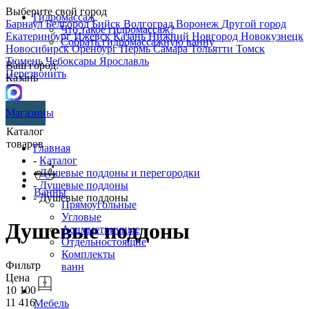
Выберите свой город
Гидромассаж
Барнаул
Белгород
Бийск
Волгоград
Воронеж
Другой город
Что такое гидромассаж?
Екатеринбург
Ижевск
Казань
Нижний Новгород
Новокузнецк
Собрать гидромассажную ванну
Новосибирск
Оренбург
Пермь
Самара
Тольятти
Томск
Тюмень
Чебоксары
Ярославль
Ваш город:
Перезвонить
Казань
Магазины
Каталог
товаров
Главная
-
Каталог
-
Душевые поддоны и перегородки
-
Душевые поддоны
Ванны
- Душевые поддоны
Прямоугольные
Угловые
Душевые поддоны
Асимметричные
Отдельностоящие
Комплекты
Фильтр
ванн
Цена
10 100
11 416
Мебель