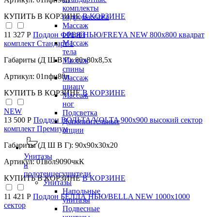
комплекты
КУПИТЬ
В КОРЗИНЕ
В КОРЗИНЕ
гидромассажа
Массаж
общий
11 327 Р
Поддон ФРЕЯ НЬЮ/FREYA NEW 800х800 квадрат
Массаж
комплект Стандарт 1
тела
Габариты (Д Ш В Г): 80x80x8,5x
Массаж
спины
Артикул: 01пфн80п
Массаж
шиацу
КУПИТЬ
В КОРЗИНЕ
В КОРЗИНЕ
Массаж
ног
NEW
Подсветка
13 500 Р
Поддон ВОЛЬТА/VOLTA 900х900 высокий сектор
Дополнительные
комплект Премиум
опции
Габариты (Д Ш В Г): 90x90x30x20
Унитазы
Артикул: 01вол9090чкК
и
полотенцесушители
КУПИТЬ
В КОРЗИНЕ
В КОРЗИНЕ
Унитазы
Напольные
11 421 Р
Поддон БЕЛЛА НЬЮ/BELLA NEW 1000х1000
унитазы
сектор
Подвесные