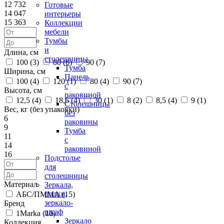
12 732
Готовые
14 047
интерьеры
15 363
Коллекции
мебели
Тумбы
и
Длина, см
столешницы
100 (
3
)
80 (
6
)
90 (
7
)
Тумба
Ширина, см
Панель
100 (
4
)
120 (
1
)
80 (
4
)
90 (
7
)
с
Высота, см
раковиной
12,5 (
4
)
18,6 (
4
)
30 (
1
)
8 (
2
)
8,5 (
4
)
9 (
1
)
Столешницы
Вес, кг (без упаковки)
без
6
раковины
9
Тумба
11
с
14
раковиной
16
Подстолье
для
столешницы
Материал
Зеркала,
полки,
АБС/ПММА (
15
)
зеркало-
Бренд
шкаф
1Marka (
16
)
Зеркало
Коллекция