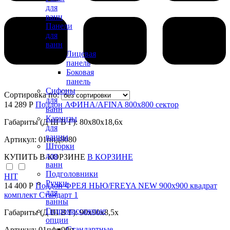
для
ванн
Панели
для
ванн
Лицевая
панель
Боковая
панель
Сифоны
Сортировка по:
для
14 289 Р
Поддон АФИНА/AFINA 800х800 сектор
ванн
Карнизы
Габариты (Д Ш В Г): 80x80x18,6x
для
ванны
Артикул: 01ппд8080
Шторки
для
КУПИТЬ
В КОРЗИНЕ
В КОРЗИНЕ
ванн
Подголовники
HIT
Ручки
14 400 Р
Поддон ФРЕЯ НЬЮ/FREYA NEW 900х900 квадрат
для
комплект Стандарт 1
ванны
Гидромассажные
Габариты (Д Ш В Г): 90x90x8,5x
опции
Стандартные
Артикул: 01пфн90п