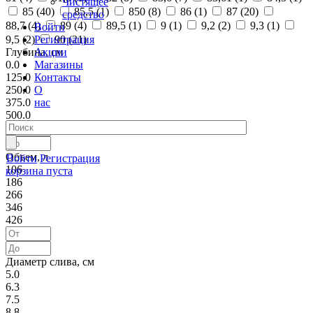
Чистящее
85 (
40
)
85,5 (
1
)
850 (
8
)
86 (
1
)
87 (
20
)
средство
88,7 (
4
)
89 (
4
)
89,5 (
1
)
9 (
1
)
9,2 (
2
)
9,3 (
1
)
Войти
Регистрация
9,5 (
2
)
90 (
21
)
Акции
Глубина, см
Магазины
0.0
Контакты
125.0
О
250.0
нас
375.0
500.0
Объем, л
Войти
Регистрация
106
корзина пуста
186
266
346
426
Диаметр слива, см
5.0
6.3
7.5
8.8