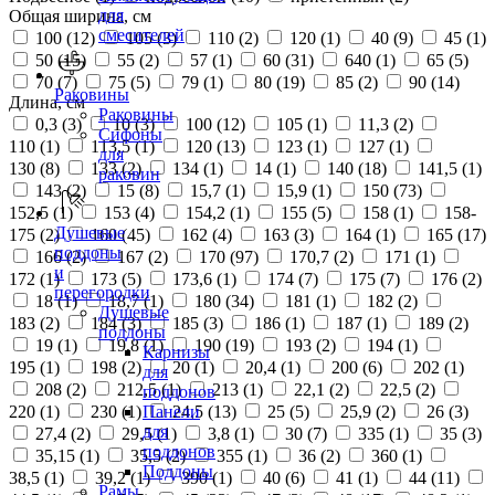
для
Общая ширина, см
смесителей
100 (
12
)
105 (
3
)
110 (
2
)
120 (
1
)
40 (
9
)
45 (
1
)
50 (
15
)
55 (
2
)
57 (
1
)
60 (
31
)
640 (
1
)
65 (
5
)
70 (
7
)
75 (
5
)
79 (
1
)
80 (
19
)
85 (
2
)
90 (
14
)
Раковины
Длина, см
Раковины
0,3 (
3
)
10 (
3
)
100 (
12
)
105 (
1
)
11,3 (
2
)
Сифоны
110 (
1
)
113,5 (
1
)
120 (
13
)
123 (
1
)
127 (
1
)
для
130 (
8
)
133 (
2
)
134 (
1
)
14 (
1
)
140 (
18
)
141,5 (
1
)
раковин
143 (
2
)
15 (
8
)
15,7 (
1
)
15,9 (
1
)
150 (
73
)
152,5 (
1
)
153 (
4
)
154,2 (
1
)
155 (
5
)
158 (
1
)
158-
Душевые
175 (
2
)
160 (
45
)
162 (
4
)
163 (
3
)
164 (
1
)
165 (
17
)
поддоны
166 (
2
)
167 (
2
)
170 (
97
)
170,7 (
2
)
171 (
1
)
и
172 (
1
)
173 (
5
)
173,6 (
1
)
174 (
7
)
175 (
7
)
176 (
2
)
перегородки
18 (
1
)
18,7 (
1
)
180 (
34
)
181 (
1
)
182 (
2
)
Душевые
183 (
2
)
184 (
3
)
185 (
3
)
186 (
1
)
187 (
1
)
189 (
2
)
поддоны
19 (
1
)
19,8 (
1
)
190 (
19
)
193 (
2
)
194 (
1
)
Карнизы
195 (
1
)
198 (
2
)
20 (
1
)
20,4 (
1
)
200 (
6
)
202 (
1
)
для
208 (
2
)
212,5 (
1
)
213 (
1
)
22,1 (
2
)
22,5 (
2
)
поддонов
220 (
1
)
230 (
1
)
24,5 (
13
)
25 (
5
)
25,9 (
2
)
26 (
3
)
Панели
для
27,4 (
2
)
29,5 (
1
)
3,8 (
1
)
30 (
7
)
335 (
1
)
35 (
3
)
поддонов
35,15 (
1
)
35,5 (
2
)
355 (
1
)
36 (
2
)
360 (
1
)
Поддоны
38,5 (
1
)
39,2 (
1
)
390 (
1
)
40 (
6
)
41 (
1
)
44 (
11
)
Рамы