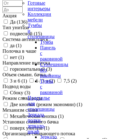
Готовые
интерьеры
Коллекции
Акция
мебели
Да (
136
)
Тумбы
Тип унитаза
и
подвесной (
15
)
столешницы
Система антивсплеск
Тумба
да (
1
)
Панель
Полочка в чаше
с
нет (
1
)
раковиной
Направление выпуска
Столешницы
горизонтальный (
3
)
без
Объем смывн. бачка, л
раковины
3 и 6 (
1
)
6 / 3 л (
2
)
7,5 (
2
)
Тумба
Подвод воды
с
раковиной
Сбоку (
3
)
Подстолье
Режим слива воды
для
Две кнопки (режим экономии) (
1
)
столешницы
Механизм слива
Зеркала,
Механическая кнопка (
1
)
полки,
Установки сливного бачка
зеркало-
поверх унитаза (
1
)
шкаф
Организация смывающего потока
Зеркало