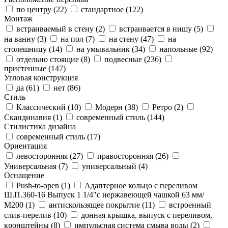
по центру (
22
)
стандартное (
122
)
Монтаж
встраиваемый в стену (
2
)
встраивается в нишу (
5
)
на ванну (
3
)
на пол (
7
)
на стену (
47
)
на
столешницу (
14
)
на умывальник (
34
)
напольные (
92
)
отдельно стоящие (
8
)
подвесные (
236
)
пристенные (
147
)
Угловая конструкция
да (
61
)
нет (
86
)
Стиль
Классический (
10
)
Модерн (
38
)
Ретро (
2
)
Скандинавия (
1
)
современный стиль (
144
)
Стилистика дизайна
современный стиль (
17
)
Ориентация
левосторонняя (
27
)
правосторонняя (
26
)
Универсальная (
7
)
универсальный (
4
)
Оснащение
Push-to-open (
1
)
Адаптерное кольцо с переливом
Ш.П.360-16 Выпуск 1 1/4"с нержавеющей чашкой 63 мм/
М200 (
1
)
антискользящее покрытие (
11
)
встроенный
слив-перелив (
10
)
донная крышка, выпуск с переливом,
кронштейны (
8
)
импульсная система смыва воды (
2
)