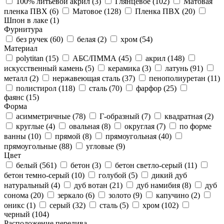
100% литьевой акрил (
3
)
Глянцевое (
102
)
Матовая
пленка ПВХ (
6
)
Матовое (
128
)
Пленка ПВХ (
20
)
Шпон в лаке (
1
)
Фурнитура
без ручек (
60
)
белая (
2
)
хром (
54
)
Материал
polytitan (
15
)
АБС/ПММА (
45
)
акрил (
148
)
искусственный камень (
5
)
керамика (
3
)
латунь (
91
)
металл (
2
)
нержавеющая сталь (
37
)
пенополиуретан (
11
)
полистирол (
118
)
сталь (
70
)
фарфор (
25
)
фаянс (
15
)
Форма
асимметричные (
78
)
Г-образный (
7
)
квадратная (
2
)
круглые (
4
)
овальная (
8
)
округлая (
7
)
по форме
ванны (
10
)
прямой (
8
)
прямоугольная (
40
)
прямоугольные (
88
)
угловые (
9
)
Цвет
белый (
561
)
бетон (
3
)
бетон светло-серый (
11
)
бетон темно-серый (
10
)
голубой (
5
)
дикий дуб
натуральный (
4
)
дуб вотан (
21
)
дуб намибия (
8
)
дуб
сонома (
20
)
зеркало (
6
)
золото (
9
)
капучино (
2
)
оникс (
1
)
серый (
32
)
сталь (
5
)
хром (
102
)
черный (
104
)
Расположение перелива