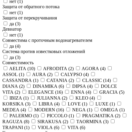
нет (
1
)
Защита от обратного потока
нет (
1
)
Защита от перекручивания
да (
3
)
Девиатор
нет (
1
)
Совместима с проточным водонагревателем
да (
4
)
Система против известковых отложений
да (
3
)
Совместимость
AELITA (
10
)
AFRODITA (
2
)
AGORA (
4
)
ASSOL (
1
)
AURA (
2
)
CALYPSO (
4
)
CASSANDRA (
1
)
CATANIA (
2
)
CLASSIC (
14
)
DIANA (
2
)
DINAMIKA (
6
)
DIPSA (
4
)
DOLCE
VITA (
2
)
ELEGANCE (
16
)
ENNA (
4
)
GRACIA (
5
)
IBIZA (
1
)
JULIANNA (
2
)
KLEO (
4
)
KORSIKA (
3
)
LIBRA (
4
)
LOVE (
1
)
LUXE (
1
)
MEDEA (
4
)
MODERN (
16
)
NEGA (
1
)
OMEGA (
1
)
PALERMO (
1
)
PICCOLO (
1
)
PRAGMATIKA (
2
)
RAGUZA (
8
)
SIRAKUSA (
2
)
TAORMINA (
3
)
TRAPANI (
1
)
VIOLA (
6
)
VITA (
6
)