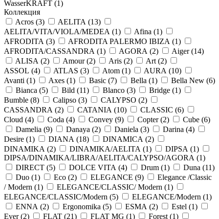
WasserKRAFT (
1
)
Коллекция
Acros (
3
)
AELITA (
13
)
AELITA/VITA/VIOLA/MEDEA (
1
)
Afina (
1
)
AFRODITA (
3
)
AFRODITA PALERMO IBIZA (
1
)
AFRODITA/CASSANDRA (
1
)
AGORA (
2
)
Aiger (
14
)
ALISA (
2
)
Amour (
2
)
Aris (
2
)
Art (
2
)
ASSOL (
4
)
ATLAS (
3
)
Atom (
1
)
AURA (
10
)
Avanti (
1
)
Axes (
1
)
Basic (
7
)
Bella (
1
)
Bella New (
6
)
Bianca (
5
)
Bild (
11
)
Blanco (
3
)
Bridge (
1
)
Bumble (
8
)
Calipso (
3
)
CALYPSO (
2
)
CASSANDRA (
2
)
CATANIA (
10
)
CLASSIC (
6
)
Cloud (
4
)
Coda (
4
)
Convey (
9
)
Copter (
2
)
Cube (
6
)
Damelia (
9
)
Danaya (
2
)
Daniela (
3
)
Darina (
4
)
Desire (
1
)
DIANA (
18
)
DINAMICA (
2
)
DINAMIKA (
2
)
DINAMIKA/AELITA (
1
)
DIPSA (
1
)
DIPSA/DINAMIKA/LIBRA/AELITA/CALYPSO/AGORA (
1
)
DIRECT (
5
)
DOLCE VITA (
4
)
Drum (
1
)
Duna (
11
)
Duo (
1
)
Eco (
2
)
ELEGANCE (
9
)
Elegance /Classic
/ Modern (
1
)
ELEGANCE/CLASSIC/ Modern (
1
)
ELEGANCE/CLASSIC/Modern (
5
)
ELEGANCE/Modern (
1
)
ENNA (
2
)
Ergonomika (
5
)
ESMA (
2
)
Estel (
1
)
Ever (
2
)
FLAT (
21
)
FLAT MG (
1
)
Forest (
1
)