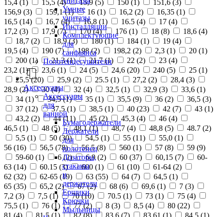
унитазы
15,4 (
1
)
15,5 (
4
)
15,9 (
5
)
150 (
1
)
151,6 (
3
)
Умные
156,9 (
3
)
159,1 (
1
)
16 (
1
)
16,2 (
2
)
16,35 (
1
)
унитазы
16,5 (
14
)
16,7 (
4
)
16,8 (
1
)
16.5 (
4
)
17 (
4
)
Инсталляции
17,2 (
3
)
17,9 (
7
)
170 (
4
)
176 (
1
)
18 (
8
)
18,6 (
4
)
Комплектующие
18,7 (
2
)
18,9 (
3
)
180 (
1
)
184 (
1
)
19 (
4
)
для
19,5 (
4
)
190 (
7
)
198 (
2
)
198,2 (
2
)
2,3 (
1
)
20 (
1
)
санфаянса
200 (
1
)
21,3 (
1
)
21,7 (
1
)
22 (
2
)
23 (
4
)
Полотенцесушители
23,2 (
1
)
23,6 (
1
)
24 (
5
)
24,6 (
20
)
240 (
5
)
25 (
1
)
25,5 (
20
)
25,9 (
2
)
25.5 (
1
)
27,2 (
2
)
28,4 (
3
)
Аксессуары
28,9 (
2
)
30 (
4
)
32 (
4
)
32,5 (
1
)
32,9 (
3
)
33,6 (
1
)
Аксессуары
34 (
1
)
34,5 (
1
)
35 (
1
)
35,5 (
9
)
36 (
2
)
36,5 (
3
)
для
37 (
12
)
37,5 (
1
)
38,5 (
1
)
40 (
23
)
42 (
7
)
43 (
1
)
ванной
43,2 (
2
)
44 (
11
)
45 (
2
)
45,3 (
4
)
46 (
4
)
Бумагодержатели
46,5 (
1
)
48 (
5
)
48,1 (
1
)
48,7 (
4
)
48,8 (
5
)
48.7 (
2
)
Держатели
5,5 (
1
)
50 (
30
)
54,5 (
1
)
55 (
11
)
55,0 (
1
)
для
56 (
16
)
56,5 (
78
)
56.5 (
8
)
560 (
1
)
57 (
8
)
59 (
9
)
полотенец
Дозаторы,
59-60 (
1
)
6 (
2
)
6,9 (
2
)
60 (
37
)
60,15 (
7
)
60-
стаканы
63 (
14
)
60.15 (
3
)
600 (
1
)
61 (
10
)
61-64 (
2
)
и
62 (
32
)
62-65 (
19
)
63 (
55
)
64 (
7
)
64,5 (
1
)
держатели
65 (
35
)
65,2 (
2
)
67 (
2
)
68 (
6
)
69,6 (
1
)
7 (
3
)
Ершики
7,2 (
3
)
7,5 (
1
)
70 (
10
)
70.5 (
1
)
73 (
1
)
75 (
4
)
Крючки
75,5 (
1
)
76 (
1
)
77 (
2
)
8 (
3
)
8,5 (
4
)
80 (
22
)
Мыльницы
81 (
4
)
81,5 (
1
)
82 (
8
)
83,6 (
7
)
83,61 (
1
)
84,5 (
1
)