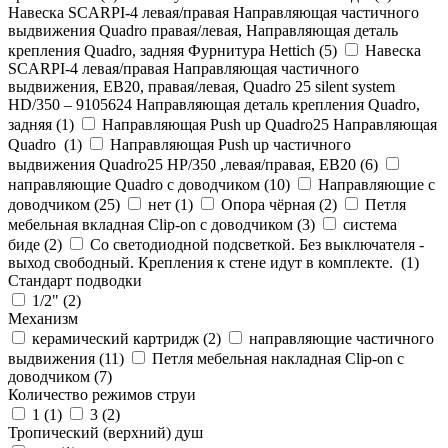
Навеска SCARPI-4 левая/правая Направляющая частичного
выдвижения Quadro правая/левая, Направляющая деталь
крепления Quadro, задняя Фурнитура Hettich (
5
)
Навеска
SCARPI-4 левая/правая Направляющая частичного
выдвижения, ЕВ20, правая/левая, Quadro 25 silent system
HD/350 – 9105624 Направляющая деталь крепления Quadro,
задняя (
1
)
Направляющая Push up Quadro25 Направляющая
Quadro (
1
)
Направляющая Push up частичного
выдвижения Quadro25 НР/350 ,левая/правая, ЕВ20 (
6
)
направляющие Quadro с доводчиком (
10
)
Направляющие с
доводчиком (
25
)
нет (
1
)
Опора чёрная (
2
)
Петля
мебельная вкладная Clip-on с доводчиком (
3
)
система
биде (
2
)
Со светодиодной подсветкой. Без выключателя -
выход свободный. Крепления к стене идут в комплекте. (
1
)
Стандарт подводки
1/2" (
2
)
Механизм
керамический картридж (
2
)
направляющие частичного
выдвижения (
11
)
Петля мебельная накладная Clip-on с
доводчиком (
7
)
Количество режимов струи
1 (
1
)
3 (
2
)
Тропический (верхний) душ