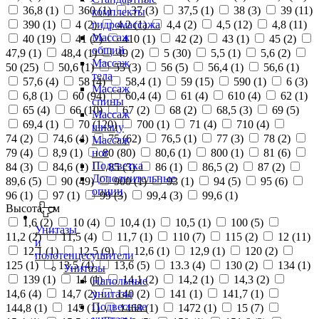
36,8 (
1
)
360 (
1
)
37 (
3
)
37,5 (
1
)
38 (
3
)
39 (
11
)
комплекты
390 (
1
)
4 (
2
)
4,2 (
1
)
4,4 (
2
)
4,5 (
12
)
4,8 (
11
)
гидромассажа
Массаж
40 (
19
)
41 (
2
)
410 (
1
)
42 (
2
)
43 (
1
)
45 (
2
)
общий
47,9 (
1
)
48,4 (
1
)
49 (
2
)
5 (
30
)
5,5 (
1
)
5,6 (
2
)
Массаж
50 (
25
)
50,6 (
1
)
55 (
3
)
56 (
5
)
56,4 (
1
)
56,6 (
1
)
тела
57,6 (
4
)
58 (
4
)
58,4 (
1
)
59 (
15
)
590 (
1
)
6 (
3
)
Массаж
6,8 (
1
)
60 (
94
)
60,4 (
4
)
61 (
4
)
610 (
4
)
62 (
1
)
спины
65 (
4
)
66 (
10
)
67 (
2
)
68 (
2
)
68,5 (
3
)
69 (
5
)
Массаж
69,4 (
1
)
70 (
120
)
700 (
1
)
71 (
4
)
710 (
4
)
шиацу
74 (
2
)
74,6 (
4
)
75 (
62
)
76,5 (
1
)
77 (
3
)
78 (
2
)
Массаж
79 (
4
)
8,9 (
1
)
80 (
80
)
80,6 (
1
)
800 (
1
)
81 (
6
)
ног
Подсветка
84 (
3
)
84,6 (
1
)
85 (
3
)
86 (
1
)
86,5 (
2
)
87 (
2
)
Дополнительные
89,6 (
5
)
90 (
49
)
900 (
1
)
93 (
1
)
94 (
5
)
95 (
6
)
опции
96 (
1
)
97 (
1
)
99 (
3
)
99,4 (
3
)
99,6 (
1
)
Высота, см
1,6 (
2
)
10 (
4
)
10,4 (
1
)
10,5 (
1
)
100 (
5
)
Унитазы
11,2 (
2
)
11,5 (
4
)
11,7 (
1
)
110 (
7
)
115 (
2
)
12 (
11
)
и
12,1 (
1
)
12,5 (
9
)
12,6 (
1
)
12,9 (
1
)
120 (
2
)
полотенцесушители
125 (
1
)
13,5 (
4
)
13,6 (
5
)
13.3 (
4
)
130 (
2
)
134 (
1
)
Унитазы
139 (
1
)
14 (
1
)
14,1 (
2
)
14,2 (
1
)
14,3 (
2
)
Напольные
14,6 (
4
)
14,7 (
2
)
140 (
2
)
141 (
1
)
141,7 (
1
)
унитазы
Подвесные
144,8 (
1
)
145 (
1
)
1468 (
1
)
1472 (
1
)
15 (
7
)