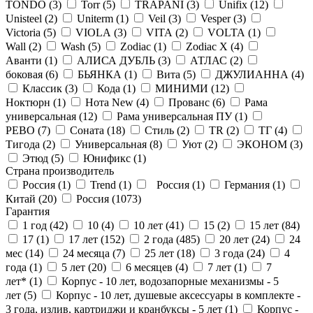
TONDO (
3
)
Torr (
5
)
TRAPANI (
3
)
Unifix (
12
)
Unisteel (
2
)
Uniterm (
1
)
Veil (
3
)
Vesper (
3
)
Victoria (
5
)
VIOLA (
3
)
VITA (
2
)
VOLTA (
1
)
Wall (
2
)
Wash (
5
)
Zodiac (
1
)
Zodiac X (
4
)
Аванти (
1
)
АЛИСА ДУБЛЬ (
3
)
АТЛАС (
2
)
боковая (
6
)
БЬЯНКА (
1
)
Вита (
5
)
ДЖУЛИАННА (
4
)
Классик (
3
)
Кода (
1
)
МИНИМИ (
12
)
Ноктюрн (
1
)
Нота New (
4
)
Прованс (
6
)
Рама
универсальная (
12
)
Рама универсальная ПУ (
1
)
РЕВО (
7
)
Соната (
18
)
Стиль (
2
)
ТR (
2
)
ТГ (
4
)
Тигода (
2
)
Универсальная (
8
)
Уют (
2
)
ЭКОНОМ (
3
)
Этюд (
5
)
Юнификс (
1
)
Страна производитель
Россия (
1
)
Trend (
1
)
Россия (
1
)
Германия (
1
)
Китай (
20
)
Россия (
1073
)
Гарантия
1 год (
42
)
10 (
4
)
10 лет (
41
)
15 (
2
)
15 лет (
84
)
17 (
1
)
17 лет (
152
)
2 года (
485
)
20 лет (
24
)
24
мес (
14
)
24 месяца (
7
)
25 лет (
18
)
3 года (
24
)
4
года (
1
)
5 лет (
20
)
6 месяцев (
4
)
7 лет (
1
)
7
лет* (
1
)
Корпус - 10 лет, водозапорные механизмы - 5
лет (
5
)
Корпус - 10 лет, душевые аксессуары в комплекте -
3 года, излив, картриджи и кранбуксы - 5 лет (
1
)
Корпус -