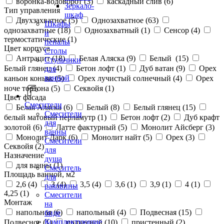
воронка-водоворот (
3
)
каскадный слив (
6
)
Зеркало-
Тип управления
шкаф
Двухзахватное (
5
)
Однозахватное (
63
)
Шкафы
однозахватные (
18
)
Однозахватный (
1
)
Сенсор (
4
)
и
термостатические (
1
)
пеналы
Цвет корпуса
Столы
Антрацит (
18
)
Белая Аляска (
9
)
Белый (
15
)
Стульчики
Белый глянец (
4
)
Бетон лофт (
1
)
Дуб ватан (
9
)
Орех
для
ванной
каньон коньяк (
5
)
Орех лучистый солнечный (
4
)
Орех
ноче тортона (
5
)
Секвойя (
1
)
Цвет фасада
Смесители
Белая Аляска (
6
)
Белый (
8
)
Белый глянец (
15
)
Смесители
белый матовый перламутр (
1
)
Бетон лофт (
2
)
Дуб крафт
для
золотой (
6
)
Латте фактурный (
5
)
Монолит Айсберг (
3
)
ванны
Монолит Дарк (
6
)
Монолит найт (
5
)
Орех (
3
)
Смесители
Секвойя (
2
)
для
Назначение
душа
для ванны (
1
)
Смеситель
Площадь ванной, м2
для
2,6 (
4
)
3 (
4
)
3,5 (
4
)
3,6 (
1
)
3,9 (
1
)
4 (
1
)
раковины
4,25 (
1
)
Смесители
Монтаж
на
напольная (
6
)
напольный (
4
)
Подвесная (
15
)
биде
Комплектующие
Подвесное (
1
)
подвесной (
10
)
пристенный (
2
)