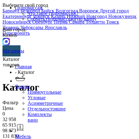
Выберите свой город
Гидромассаж
Барнаул
Белгород
Бийск
Волгоград
Воронеж
Другой город
Что такое гидромассаж?
Екатеринбург
Ижевск
Казань
Нижний Новгород
Новокузнецк
Собрать гидромассажную ванну
Новосибирск
Оренбург
Пермь
Самара
Тольятти
Томск
Тюмень
Чебоксары
Ярославль
Ваш город:
Перезвонить
Казань
Магазины
Каталог
товаров
Главная
- Каталог
Каталог
Ванны
Прямоугольные
Угловые
Фильтр
Асимметричные
Цена
Отдельностоящие
0
Комплекты
32 958
ванн
65 915
98 873
131 830
Мебель