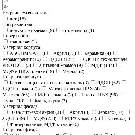
Встраиваемая система
нет (
18
)
Тип раковины
полувстраиваемая (
9
)
столешница (
1
)
Поверхность
глянцевая (
1
)
Материал корпуса
АБС/ПММА (
11
)
Акрил (
13
)
Керамика (
4
)
Керамогранит (
10
)
ЛДСП (
124
)
ЛДСП с технологией
PROTECT (
3
)
Литьевой мрамор (
9
)
МДФ (
187
)
МДФ в ПВХ пленке (
19
)
Металл (
2
)
Покрытие корпуса
Белая глянцевая итальянская эмаль (
3
)
ЛДСП (
62
)
ЛДСП в эмали (
1
)
Матовая пленка ПВХ (
4
)
Матовое (
65
)
МДФ в эмали (
2
)
Пленка ПВХ (
96
)
Эмаль (
18
)
Эмаль, акрил (
2
)
Материал фасада
100% литьевой акрил (
3
)
Акрил (
8
)
Зеркало (
10
)
ЛДСП (
49
)
МДФ (
238
)
МДФ в эмали (
3
)
Стекло (
1
)
Фрезерованный МДФ в эмале (
6
)
Покрытие фасада