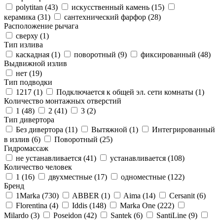
polytitan (
43
)
искусственный камень (
15
)
керамика (
31
)
сантехнический фарфор (
28
)
Расположение рычага
сверху (
1
)
Тип излива
каскадная (
1
)
поворотный (
9
)
фиксированный (
48
)
Выдвижной излив
нет (
19
)
Тип подводки
1217 (
1
)
Подключается к общей эл. сети комнаты (
1
)
Количество монтажных отверстий
1 (
48
)
2 (
41
)
3 (
2
)
Тип дивертора
Без дивертора (
11
)
Вытяжной (
1
)
Интегрированный
в излив (
6
)
Поворотный (
25
)
Гидромассаж
не устанавливается (
41
)
устанавливается (
108
)
Количество человек
1 (
16
)
двухместные (
17
)
одноместные (
122
)
Бренд
1Marka (
730
)
ABBER (
1
)
Aima (
14
)
Cersanit (
6
)
Florentina (
4
)
Iddis (
148
)
Marka One (
222
)
Milardo (
3
)
Poseidon (
42
)
Santek (
6
)
SantiLine (
9
)