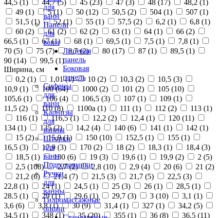
44,5 (
1
)
44,7 (
5
)
45 (
23
)
47 (
3
)
48 (
17
)
48,2 (
1
)
для
49 (
1
)
5 (
1
)
50 (
12
)
50,5 (
2
)
504 (
1
)
507 (
1
)
ванн
51,5 (
1
)
52 (
1
)
55 (
1
)
57,5 (
2
)
6,2 (
1
)
6,8 (
1
)
Панели
60 (
2
)
61 (
2
)
62 (
2
)
63 (
1
)
64 (
1
)
66 (
2
)
для
66,5 (
1
)
67 (
1
)
68 (
1
)
69,5 (
1
)
7,5 (
1
)
7,8 (
1
)
ванн
70 (
5
)
75 (
7
)
8,7 (
2
)
80 (
17
)
87 (
1
)
89,5 (
1
)
Лицевая
панель
90 (
14
)
99,5 (
1
)
Боковая
Ширина, см
панель
0,2 (
1
)
1,01 (
1
)
10 (
2
)
10,3 (
2
)
10,5 (
3
)
Сифоны
10,9 (
1
)
100 (
64
)
1000 (
2
)
101 (
2
)
105 (
10
)
для
105,6 (
1
)
106 (
4
)
106,5 (
3
)
107 (
1
)
109 (
1
)
ванн
11,5 (
2
)
110 (
8
)
1100а (
1
)
111 (
1
)
112 (
2
)
113 (
1
)
Карнизы
116 (
1
)
116,5 (
1
)
12,2 (
2
)
12,4 (
1
)
120 (
11
)
для
134 (
1
)
135 (
2
)
14,2 (
4
)
140 (
6
)
141 (
1
)
142 (
1
)
ванны
15 (
2
)
15,9 (
1
)
150 (
10
)
152,5 (
1
)
155 (
1
)
Шторки
16,5 (
3
)
17,9 (
3
)
170 (
2
)
18 (
2
)
18,3 (
1
)
18,4 (
3
)
для
ванн
18,5 (
1
)
180 (
6
)
19 (
3
)
19,6 (
1
)
19,9 (
2
)
2 (
5
)
Подголовники
2,5 (
108
)
2,7 (
2
)
2,8 (
10
)
2,9 (
4
)
20 (
6
)
21 (
2
)
Ручки
21,2 (
6
)
21,4 (
7
)
21,5 (
3
)
21,7 (
5
)
22,5 (
3
)
для
22,8 (
1
)
24 (
1
)
24,5 (
1
)
25 (
3
)
26 (
1
)
28,5 (
1
)
ванны
28.5 (
1
)
29 (
1
)
29,6 (
1
)
29,7 (
3
)
3 (
10
)
3,1 (
1
)
Гидромассажные
3,6 (
6
)
3,8 (
1
)
30 (
9
)
31,4 (
1
)
327 (
1
)
34,2 (
5
)
опции
34,5 (
1
)
348 (
1
)
35 (
20
)
355 (
1
)
36 (
8
)
36,5 (
11
)
Стандартные