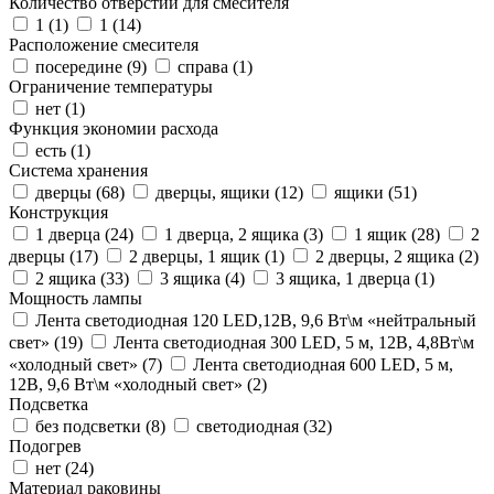
Количество отверстий для смесителя
1 (
1
)
1 (
14
)
Расположение смесителя
посередине (
9
)
справа (
1
)
Ограничение температуры
нет (
1
)
Функция экономии расхода
есть (
1
)
Система хранения
дверцы (
68
)
дверцы, ящики (
12
)
ящики (
51
)
Конструкция
1 дверца (
24
)
1 дверца, 2 ящика (
3
)
1 ящик (
28
)
2
дверцы (
17
)
2 дверцы, 1 ящик (
1
)
2 дверцы, 2 ящика (
2
)
2 ящика (
33
)
3 ящика (
4
)
3 ящика, 1 дверца (
1
)
Мощность лампы
Лента светодиодная 120 LED,12В, 9,6 Вт\м «нейтральный
свет» (
19
)
Лента светодиодная 300 LED, 5 м, 12В, 4,8Вт\м
«холодный свет» (
7
)
Лента светодиодная 600 LED, 5 м,
12В, 9,6 Вт\м «холодный свет» (
2
)
Подсветка
без подсветки (
8
)
светодиодная (
32
)
Подогрев
нет (
24
)
Материал раковины