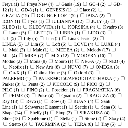
Freya (
1
)
Freya New (
4
)
Gaula (
19
)
GC-4 (
2
)
GD-
12 (
1
)
GD-8 (
1
)
GENESIS (
1
)
Glace (
2
)
GRACIA (
15
)
GRUNGE LOFT (
52
)
IBIZA (
2
)
ICON (
1
)
Iryda (
1
)
JULIANNA (
12
)
JULY (
3
)
KLEO (
1
)
KLEO/VITA (
1
)
KORSIKA (
4
)
Kvadro (
3
)
Laura (
5
)
LETT (
1
)
LIBRA (
1
)
LIDO (
3
)
LIL (
5
)
Lily (
5
)
Lina (
5
)
Lina Classic (
2
)
LINEA (
5
)
Lira (
5
)
Loft (
6
)
LOVE (
4
)
LUXE (
4
)
Maid (
3
)
Male (
1
)
MEDEA (
2
)
Melody (
17
)
Mila (
4
)
MIRA (
7
)
MIX (
12
)
MODERN (
16
)
Moduo (
2
)
Mona (
8
)
Monro (
1
)
NEGA (
7
)
NEO (
4
)
Neofix (
1
)
New Aris (
8
)
NUVO (
7
)
OMEGA (
3
)
On-X (
1
)
Optima Home (
3
)
Oxford (
3
)
PALERMO (
1
)
PALERMO150/AFRODITA150/IBIZA (
1
)
Parker (
8
)
Penta (
2
)
PICCOLO (
9
)
PICO (
2
)
PILO (
1
)
PINO (
2
)
Poseidon (
1
)
PRAGMATIKA (
6
)
PRIME (
3
)
Pulse (
4
)
Quadro (
2
)
RAGUZA (
6
)
Ray (
13
)
Revo (
1
)
Row (
3
)
RUAN (
4
)
Santi
Line (
1
)
Schwarzer Diamant (
1
)
Seattle (
1
)
Sena (
3
)
Shape (
14
)
Shelfy (
1
)
Simp (
2
)
SIRAKUSA (
4
)
Slide (
18
)
SpaHome (
1
)
Stella (
1
)
Stone (
2
)
Story (
4
)
Stretto (
5
)
TAORMINA (
2
)
TERA (
8
)
Tiny (
5
)