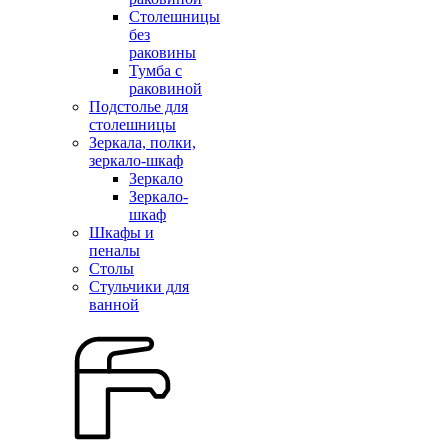
Столешницы
без
раковины
Тумба с
раковиной
Подстолье для
столешницы
Зеркала, полки,
зеркало-шкаф
Зеркало
Зеркало-
шкаф
Шкафы и
пеналы
Столы
Стульчики для
ванной