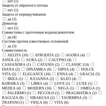
нет (
1
)
Защита от обратного потока
нет (
1
)
Защита от перекручивания
да (
3
)
Девиатор
нет (
1
)
Совместима с проточным водонагревателем
да (
4
)
Система против известковых отложений
да (
3
)
Совместимость
AELITA (
10
)
AFRODITA (
2
)
AGORA (
4
)
ASSOL (
1
)
AURA (
2
)
CALYPSO (
4
)
CASSANDRA (
1
)
CATANIA (
2
)
CLASSIC (
14
)
DIANA (
2
)
DINAMIKA (
6
)
DIPSA (
4
)
DOLCE
VITA (
2
)
ELEGANCE (
16
)
ENNA (
4
)
GRACIA (
5
)
IBIZA (
1
)
JULIANNA (
2
)
KLEO (
4
)
KORSIKA (
3
)
LIBRA (
4
)
LOVE (
1
)
LUXE (
1
)
MEDEA (
4
)
MODERN (
16
)
NEGA (
1
)
OMEGA (
1
)
PALERMO (
1
)
PICCOLO (
1
)
PRAGMATIKA (
2
)
RAGUZA (
8
)
SIRAKUSA (
2
)
TAORMINA (
3
)
TRAPANI (
1
)
VIOLA (
6
)
VITA (
6
)