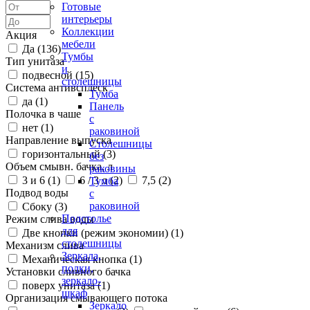
Готовые
интерьеры
Коллекции
Акция
мебели
Да (
136
)
Тумбы
Тип унитаза
и
подвесной (
15
)
столешницы
Система антивсплеск
Тумба
да (
1
)
Панель
Полочка в чаше
с
нет (
1
)
раковиной
Направление выпуска
Столешницы
горизонтальный (
3
)
без
Объем смывн. бачка, л
раковины
3 и 6 (
1
)
6 / 3 л (
2
)
7,5 (
2
)
Тумба
Подвод воды
с
раковиной
Сбоку (
3
)
Подстолье
Режим слива воды
для
Две кнопки (режим экономии) (
1
)
столешницы
Механизм слива
Зеркала,
Механическая кнопка (
1
)
полки,
Установки сливного бачка
зеркало-
поверх унитаза (
1
)
шкаф
Организация смывающего потока
Зеркало