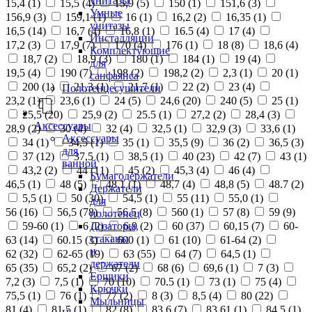
унитазы
15,4 (
1
)
15,5 (
4
)
15,9 (
5
)
150 (
1
)
151,6 (
3
)
Умные
156,9 (
3
)
159,1 (
1
)
16 (
1
)
16,2 (
2
)
16,35 (
1
)
унитазы
16,5 (
14
)
16,7 (
4
)
16,8 (
1
)
16.5 (
4
)
17 (
4
)
Инсталляции
17,2 (
3
)
17,9 (
7
)
170 (
4
)
176 (
1
)
18 (
8
)
18,6 (
4
)
Комплектующие
18,7 (
2
)
18,9 (
3
)
180 (
1
)
184 (
1
)
19 (
4
)
для
19,5 (
4
)
190 (
7
)
198 (
2
)
198,2 (
2
)
2,3 (
1
)
20 (
1
)
санфаянса
200 (
1
)
21,3 (
1
)
21,7 (
1
)
22 (
2
)
23 (
4
)
Полотенцесушители
23,2 (
1
)
23,6 (
1
)
24 (
5
)
24,6 (
20
)
240 (
5
)
25 (
1
)
25,5 (
20
)
25,9 (
2
)
25.5 (
1
)
27,2 (
2
)
28,4 (
3
)
Аксессуары
28,9 (
2
)
30 (
4
)
32 (
4
)
32,5 (
1
)
32,9 (
3
)
33,6 (
1
)
Аксессуары
34 (
1
)
34,5 (
1
)
35 (
1
)
35,5 (
9
)
36 (
2
)
36,5 (
3
)
для
37 (
12
)
37,5 (
1
)
38,5 (
1
)
40 (
23
)
42 (
7
)
43 (
1
)
ванной
43,2 (
2
)
44 (
11
)
45 (
2
)
45,3 (
4
)
46 (
4
)
Бумагодержатели
46,5 (
1
)
48 (
5
)
48,1 (
1
)
48,7 (
4
)
48,8 (
5
)
48.7 (
2
)
Держатели
5,5 (
1
)
50 (
30
)
54,5 (
1
)
55 (
11
)
55,0 (
1
)
для
56 (
16
)
56,5 (
78
)
56.5 (
8
)
560 (
1
)
57 (
8
)
59 (
9
)
полотенец
Дозаторы,
59-60 (
1
)
6 (
2
)
6,9 (
2
)
60 (
37
)
60,15 (
7
)
60-
стаканы
63 (
14
)
60.15 (
3
)
600 (
1
)
61 (
10
)
61-64 (
2
)
и
62 (
32
)
62-65 (
19
)
63 (
55
)
64 (
7
)
64,5 (
1
)
держатели
65 (
35
)
65,2 (
2
)
67 (
2
)
68 (
6
)
69,6 (
1
)
7 (
3
)
Ершики
7,2 (
3
)
7,5 (
1
)
70 (
10
)
70.5 (
1
)
73 (
1
)
75 (
4
)
Крючки
75,5 (
1
)
76 (
1
)
77 (
2
)
8 (
3
)
8,5 (
4
)
80 (
22
)
Мыльницы
81 (
4
)
81,5 (
1
)
82 (
8
)
83,6 (
7
)
83,61 (
1
)
84,5 (
1
)