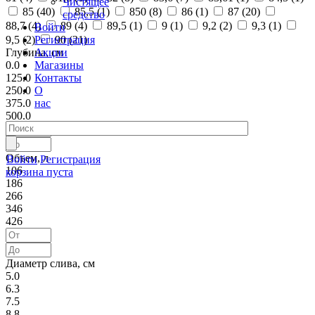
Чистящее
85 (
40
)
85,5 (
1
)
850 (
8
)
86 (
1
)
87 (
20
)
средство
88,7 (
4
)
89 (
4
)
89,5 (
1
)
9 (
1
)
9,2 (
2
)
9,3 (
1
)
Войти
Регистрация
9,5 (
2
)
90 (
21
)
Акции
Глубина, см
Магазины
0.0
Контакты
125.0
О
250.0
нас
375.0
500.0
Объем, л
Войти
Регистрация
106
корзина пуста
186
266
346
426
Диаметр слива, см
5.0
6.3
7.5
8.8