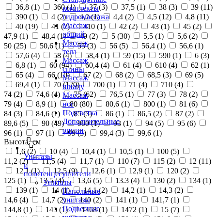
36,8 (
1
)
360 (
1
)
37 (
3
)
37,5 (
1
)
38 (
3
)
39 (
11
)
комплекты
390 (
1
)
4 (
2
)
4,2 (
1
)
4,4 (
2
)
4,5 (
12
)
4,8 (
11
)
гидромассажа
Массаж
40 (
19
)
41 (
2
)
410 (
1
)
42 (
2
)
43 (
1
)
45 (
2
)
общий
47,9 (
1
)
48,4 (
1
)
49 (
2
)
5 (
30
)
5,5 (
1
)
5,6 (
2
)
Массаж
50 (
25
)
50,6 (
1
)
55 (
3
)
56 (
5
)
56,4 (
1
)
56,6 (
1
)
тела
57,6 (
4
)
58 (
4
)
58,4 (
1
)
59 (
15
)
590 (
1
)
6 (
3
)
Массаж
6,8 (
1
)
60 (
94
)
60,4 (
4
)
61 (
4
)
610 (
4
)
62 (
1
)
спины
65 (
4
)
66 (
10
)
67 (
2
)
68 (
2
)
68,5 (
3
)
69 (
5
)
Массаж
69,4 (
1
)
70 (
120
)
700 (
1
)
71 (
4
)
710 (
4
)
шиацу
74 (
2
)
74,6 (
4
)
75 (
62
)
76,5 (
1
)
77 (
3
)
78 (
2
)
Массаж
79 (
4
)
8,9 (
1
)
80 (
80
)
80,6 (
1
)
800 (
1
)
81 (
6
)
ног
Подсветка
84 (
3
)
84,6 (
1
)
85 (
3
)
86 (
1
)
86,5 (
2
)
87 (
2
)
Дополнительные
89,6 (
5
)
90 (
49
)
900 (
1
)
93 (
1
)
94 (
5
)
95 (
6
)
опции
96 (
1
)
97 (
1
)
99 (
3
)
99,4 (
3
)
99,6 (
1
)
Высота, см
1,6 (
2
)
10 (
4
)
10,4 (
1
)
10,5 (
1
)
100 (
5
)
Унитазы
11,2 (
2
)
11,5 (
4
)
11,7 (
1
)
110 (
7
)
115 (
2
)
12 (
11
)
и
12,1 (
1
)
12,5 (
9
)
12,6 (
1
)
12,9 (
1
)
120 (
2
)
полотенцесушители
125 (
1
)
13,5 (
4
)
13,6 (
5
)
13.3 (
4
)
130 (
2
)
134 (
1
)
Унитазы
139 (
1
)
14 (
1
)
14,1 (
2
)
14,2 (
1
)
14,3 (
2
)
Напольные
14,6 (
4
)
14,7 (
2
)
140 (
2
)
141 (
1
)
141,7 (
1
)
унитазы
Подвесные
144,8 (
1
)
145 (
1
)
1468 (
1
)
1472 (
1
)
15 (
7
)