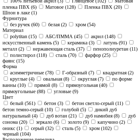
100% литьевой акрил (
3
)
Глянцевое (
102
)
Матовая
пленка ПВХ (
6
)
Матовое (
128
)
Пленка ПВХ (
20
)
Шпон в лаке (
1
)
Фурнитура
без ручек (
60
)
белая (
2
)
хром (
54
)
Материал
polytitan (
15
)
АБС/ПММА (
45
)
акрил (
148
)
искусственный камень (
5
)
керамика (
3
)
латунь (
91
)
металл (
2
)
нержавеющая сталь (
37
)
пенополиуретан (
11
)
полистирол (
118
)
сталь (
70
)
фарфор (
25
)
фаянс (
15
)
Форма
асимметричные (
78
)
Г-образный (
7
)
квадратная (
2
)
круглые (
4
)
овальная (
8
)
округлая (
7
)
по форме
ванны (
10
)
прямой (
8
)
прямоугольная (
40
)
прямоугольные (
88
)
угловые (
9
)
Цвет
белый (
561
)
бетон (
3
)
бетон светло-серый (
11
)
бетон темно-серый (
10
)
голубой (
5
)
дикий дуб
натуральный (
4
)
дуб вотан (
21
)
дуб намибия (
8
)
дуб
сонома (
20
)
зеркало (
6
)
золото (
9
)
капучино (
2
)
оникс (
1
)
серый (
32
)
сталь (
5
)
хром (
102
)
черный (
104
)
Расположение перелива