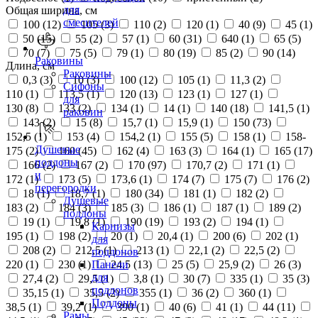
для
Общая ширина, см
смесителей
100 (
12
)
105 (
3
)
110 (
2
)
120 (
1
)
40 (
9
)
45 (
1
)
50 (
15
)
55 (
2
)
57 (
1
)
60 (
31
)
640 (
1
)
65 (
5
)
70 (
7
)
75 (
5
)
79 (
1
)
80 (
19
)
85 (
2
)
90 (
14
)
Раковины
Длина, см
Раковины
0,3 (
3
)
10 (
3
)
100 (
12
)
105 (
1
)
11,3 (
2
)
Сифоны
110 (
1
)
113,5 (
1
)
120 (
13
)
123 (
1
)
127 (
1
)
для
130 (
8
)
133 (
2
)
134 (
1
)
14 (
1
)
140 (
18
)
141,5 (
1
)
раковин
143 (
2
)
15 (
8
)
15,7 (
1
)
15,9 (
1
)
150 (
73
)
152,5 (
1
)
153 (
4
)
154,2 (
1
)
155 (
5
)
158 (
1
)
158-
Душевые
175 (
2
)
160 (
45
)
162 (
4
)
163 (
3
)
164 (
1
)
165 (
17
)
поддоны
166 (
2
)
167 (
2
)
170 (
97
)
170,7 (
2
)
171 (
1
)
и
172 (
1
)
173 (
5
)
173,6 (
1
)
174 (
7
)
175 (
7
)
176 (
2
)
перегородки
18 (
1
)
18,7 (
1
)
180 (
34
)
181 (
1
)
182 (
2
)
Душевые
183 (
2
)
184 (
3
)
185 (
3
)
186 (
1
)
187 (
1
)
189 (
2
)
поддоны
19 (
1
)
19,8 (
1
)
190 (
19
)
193 (
2
)
194 (
1
)
Карнизы
195 (
1
)
198 (
2
)
20 (
1
)
20,4 (
1
)
200 (
6
)
202 (
1
)
для
208 (
2
)
212,5 (
1
)
213 (
1
)
22,1 (
2
)
22,5 (
2
)
поддонов
220 (
1
)
230 (
1
)
24,5 (
13
)
25 (
5
)
25,9 (
2
)
26 (
3
)
Панели
для
27,4 (
2
)
29,5 (
1
)
3,8 (
1
)
30 (
7
)
335 (
1
)
35 (
3
)
поддонов
35,15 (
1
)
35,5 (
2
)
355 (
1
)
36 (
2
)
360 (
1
)
Поддоны
38,5 (
1
)
39,2 (
1
)
390 (
1
)
40 (
6
)
41 (
1
)
44 (
11
)
Рамы