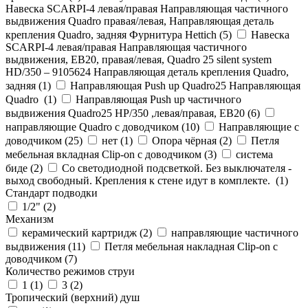
Навеска SCARPI-4 левая/правая Направляющая частичного
выдвижения Quadro правая/левая, Направляющая деталь
крепления Quadro, задняя Фурнитура Hettich (
5
)
Навеска
SCARPI-4 левая/правая Направляющая частичного
выдвижения, ЕВ20, правая/левая, Quadro 25 silent system
HD/350 – 9105624 Направляющая деталь крепления Quadro,
задняя (
1
)
Направляющая Push up Quadro25 Направляющая
Quadro (
1
)
Направляющая Push up частичного
выдвижения Quadro25 НР/350 ,левая/правая, ЕВ20 (
6
)
направляющие Quadro с доводчиком (
10
)
Направляющие с
доводчиком (
25
)
нет (
1
)
Опора чёрная (
2
)
Петля
мебельная вкладная Clip-on с доводчиком (
3
)
система
биде (
2
)
Со светодиодной подсветкой. Без выключателя -
выход свободный. Крепления к стене идут в комплекте. (
1
)
Стандарт подводки
1/2" (
2
)
Механизм
керамический картридж (
2
)
направляющие частичного
выдвижения (
11
)
Петля мебельная накладная Clip-on с
доводчиком (
7
)
Количество режимов струи
1 (
1
)
3 (
2
)
Тропический (верхний) душ