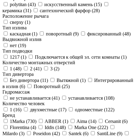
polytitan (
43
)
искусственный камень (
15
)
керамика (
31
)
сантехнический фарфор (
28
)
Расположение рычага
сверху (
1
)
Тип излива
каскадная (
1
)
поворотный (
9
)
фиксированный (
48
)
Выдвижной излив
нет (
19
)
Тип подводки
1217 (
1
)
Подключается к общей эл. сети комнаты (
1
)
Количество монтажных отверстий
1 (
48
)
2 (
41
)
3 (
2
)
Тип дивертора
Без дивертора (
11
)
Вытяжной (
1
)
Интегрированный
в излив (
6
)
Поворотный (
25
)
Гидромассаж
не устанавливается (
41
)
устанавливается (
108
)
Количество человек
1 (
16
)
двухместные (
17
)
одноместные (
122
)
Бренд
1Marka (
730
)
ABBER (
1
)
Aima (
14
)
Cersanit (
6
)
Florentina (
4
)
Iddis (
148
)
Marka One (
222
)
Milardo (
3
)
Poseidon (
42
)
Santek (
6
)
SantiLine (
9
)