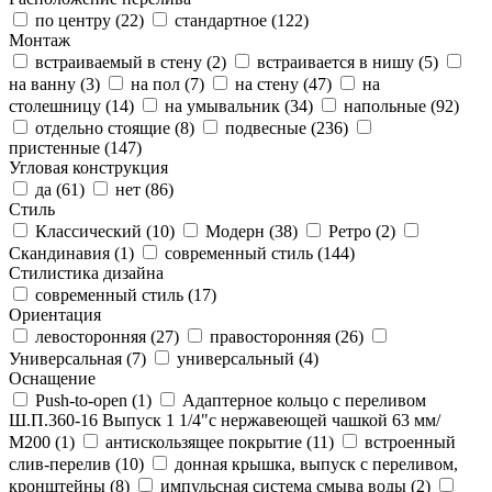
по центру (
22
)
стандартное (
122
)
Монтаж
встраиваемый в стену (
2
)
встраивается в нишу (
5
)
на ванну (
3
)
на пол (
7
)
на стену (
47
)
на
столешницу (
14
)
на умывальник (
34
)
напольные (
92
)
отдельно стоящие (
8
)
подвесные (
236
)
пристенные (
147
)
Угловая конструкция
да (
61
)
нет (
86
)
Стиль
Классический (
10
)
Модерн (
38
)
Ретро (
2
)
Скандинавия (
1
)
современный стиль (
144
)
Стилистика дизайна
современный стиль (
17
)
Ориентация
левосторонняя (
27
)
правосторонняя (
26
)
Универсальная (
7
)
универсальный (
4
)
Оснащение
Push-to-open (
1
)
Адаптерное кольцо с переливом
Ш.П.360-16 Выпуск 1 1/4"с нержавеющей чашкой 63 мм/
М200 (
1
)
антискользящее покрытие (
11
)
встроенный
слив-перелив (
10
)
донная крышка, выпуск с переливом,
кронштейны (
8
)
импульсная система смыва воды (
2
)