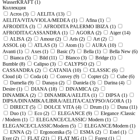
WasserKRAFT (
1
)
Коллекция
Acros (
3
)
AELITA (
13
)
AELITA/VITA/VIOLA/MEDEA (
1
)
Afina (
1
)
AFRODITA (
3
)
AFRODITA PALERMO IBIZA (
1
)
AFRODITA/CASSANDRA (
1
)
AGORA (
2
)
Aiger (
14
)
ALISA (
2
)
Amour (
2
)
Aris (
2
)
Art (
2
)
ASSOL (
4
)
ATLAS (
3
)
Atom (
1
)
AURA (
10
)
Avanti (
1
)
Axes (
1
)
Basic (
7
)
Bella (
1
)
Bella New (
6
)
Bianca (
5
)
Bild (
11
)
Blanco (
3
)
Bridge (
1
)
Bumble (
8
)
Calipso (
3
)
CALYPSO (
2
)
CASSANDRA (
2
)
CATANIA (
10
)
CLASSIC (
6
)
Cloud (
4
)
Coda (
4
)
Convey (
9
)
Copter (
2
)
Cube (
6
)
Damelia (
9
)
Danaya (
2
)
Daniela (
3
)
Darina (
4
)
Desire (
1
)
DIANA (
18
)
DINAMICA (
2
)
DINAMIKA (
2
)
DINAMIKA/AELITA (
1
)
DIPSA (
1
)
DIPSA/DINAMIKA/LIBRA/AELITA/CALYPSO/AGORA (
1
)
DIRECT (
5
)
DOLCE VITA (
4
)
Drum (
1
)
Duna (
11
)
Duo (
1
)
Eco (
2
)
ELEGANCE (
9
)
Elegance /Classic
/ Modern (
1
)
ELEGANCE/CLASSIC/ Modern (
1
)
ELEGANCE/CLASSIC/Modern (
5
)
ELEGANCE/Modern (
1
)
ENNA (
2
)
Ergonomika (
5
)
ESMA (
2
)
Estel (
1
)
Ever (
2
)
FLAT (
21
)
FLAT MG (
1
)
Forest (
1
)