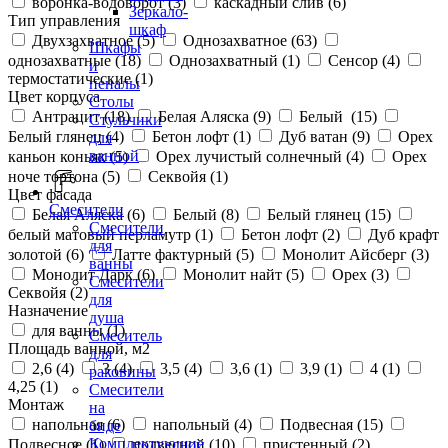
воронка-водоворот (
3
)
каскадный слив (
6
)
Зеркало-
Тип управления
шкаф
Двухзахватное (
5
)
Однозахватное (
63
)
Шкафы
однозахватные (
18
)
Однозахватный (
1
)
Сенсор (
4
)
и
термостатические (
1
)
пеналы
Цвет корпуса
Столы
Антрацит (
18
)
Белая Аляска (
9
)
Белый (
15
)
Стульчики
Белый глянец (
4
)
Бетон лофт (
1
)
Дуб ватан (
9
)
Орех
для
ванной
каньон коньяк (
5
)
Орех лучистый солнечный (
4
)
Орех
ноче тортона (
5
)
Секвойя (
1
)
Цвет фасада
Смесители
Белая Аляска (
6
)
Белый (
8
)
Белый глянец (
15
)
Смесители
белый матовый перламутр (
1
)
Бетон лофт (
2
)
Дуб крафт
для
золотой (
6
)
Латте фактурный (
5
)
Монолит Айсберг (
3
)
ванны
Монолит Дарк (
6
)
Монолит найт (
5
)
Орех (
3
)
Смесители
Секвойя (
2
)
для
Назначение
душа
для ванны (
1
)
Смеситель
Площадь ванной, м2
для
2,6 (
4
)
3 (
4
)
3,5 (
4
)
3,6 (
1
)
3,9 (
1
)
4 (
1
)
раковины
4,25 (
1
)
Смесители
Монтаж
на
напольная (
6
)
напольный (
4
)
Подвесная (
15
)
биде
Комплектующие
Подвесное (
1
)
подвесной (
10
)
пристенный (
2
)