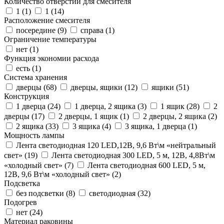
Количество отверстий для смесителя
1 (
1
)
1 (
14
)
Расположение смесителя
посередине (
9
)
справа (
1
)
Ограничение температуры
нет (
1
)
Функция экономии расхода
есть (
1
)
Система хранения
дверцы (
68
)
дверцы, ящики (
12
)
ящики (
51
)
Конструкция
1 дверца (
24
)
1 дверца, 2 ящика (
3
)
1 ящик (
28
)
2
дверцы (
17
)
2 дверцы, 1 ящик (
1
)
2 дверцы, 2 ящика (
2
)
2 ящика (
33
)
3 ящика (
4
)
3 ящика, 1 дверца (
1
)
Мощность лампы
Лента светодиодная 120 LED,12В, 9,6 Вт\м «нейтральный
свет» (
19
)
Лента светодиодная 300 LED, 5 м, 12В, 4,8Вт\м
«холодный свет» (
7
)
Лента светодиодная 600 LED, 5 м,
12В, 9,6 Вт\м «холодный свет» (
2
)
Подсветка
без подсветки (
8
)
светодиодная (
32
)
Подогрев
нет (
24
)
Материал раковины