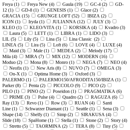
Freya (
1
)
Freya New (
4
)
Gaula (
19
)
GC-4 (
2
)
GD-
12 (
1
)
GD-8 (
1
)
GENESIS (
1
)
Glace (
2
)
GRACIA (
15
)
GRUNGE LOFT (
52
)
IBIZA (
2
)
ICON (
1
)
Iryda (
1
)
JULIANNA (
12
)
JULY (
3
)
KLEO (
1
)
KLEO/VITA (
1
)
KORSIKA (
4
)
Kvadro (
3
)
Laura (
5
)
LETT (
1
)
LIBRA (
1
)
LIDO (
3
)
LIL (
5
)
Lily (
5
)
Lina (
5
)
Lina Classic (
2
)
LINEA (
5
)
Lira (
5
)
Loft (
6
)
LOVE (
4
)
LUXE (
4
)
Maid (
3
)
Male (
1
)
MEDEA (
2
)
Melody (
17
)
Mila (
4
)
MIRA (
7
)
MIX (
12
)
MODERN (
16
)
Moduo (
2
)
Mona (
8
)
Monro (
1
)
NEGA (
7
)
NEO (
4
)
Neofix (
1
)
New Aris (
8
)
NUVO (
7
)
OMEGA (
3
)
On-X (
1
)
Optima Home (
3
)
Oxford (
3
)
PALERMO (
1
)
PALERMO150/AFRODITA150/IBIZA (
1
)
Parker (
8
)
Penta (
2
)
PICCOLO (
9
)
PICO (
2
)
PILO (
1
)
PINO (
2
)
Poseidon (
1
)
PRAGMATIKA (
6
)
PRIME (
3
)
Pulse (
4
)
Quadro (
2
)
RAGUZA (
6
)
Ray (
13
)
Revo (
1
)
Row (
3
)
RUAN (
4
)
Santi
Line (
1
)
Schwarzer Diamant (
1
)
Seattle (
1
)
Sena (
3
)
Shape (
14
)
Shelfy (
1
)
Simp (
2
)
SIRAKUSA (
4
)
Slide (
18
)
SpaHome (
1
)
Stella (
1
)
Stone (
2
)
Story (
4
)
Stretto (
5
)
TAORMINA (
2
)
TERA (
8
)
Tiny (
5
)