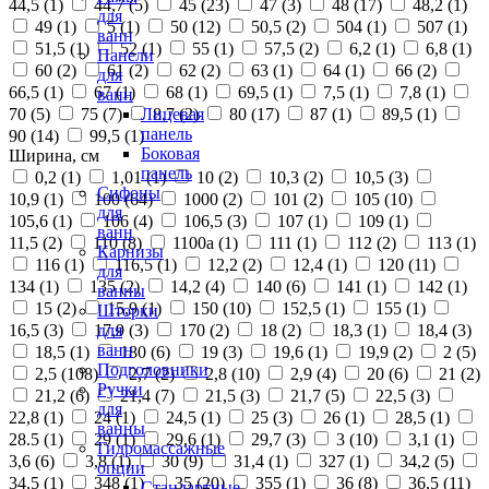
44,5 (
1
)
44,7 (
5
)
45 (
23
)
47 (
3
)
48 (
17
)
48,2 (
1
)
для
49 (
1
)
5 (
1
)
50 (
12
)
50,5 (
2
)
504 (
1
)
507 (
1
)
ванн
51,5 (
1
)
52 (
1
)
55 (
1
)
57,5 (
2
)
6,2 (
1
)
6,8 (
1
)
Панели
60 (
2
)
61 (
2
)
62 (
2
)
63 (
1
)
64 (
1
)
66 (
2
)
для
66,5 (
1
)
67 (
1
)
68 (
1
)
69,5 (
1
)
7,5 (
1
)
7,8 (
1
)
ванн
70 (
5
)
75 (
7
)
8,7 (
2
)
80 (
17
)
87 (
1
)
89,5 (
1
)
Лицевая
панель
90 (
14
)
99,5 (
1
)
Боковая
Ширина, см
панель
0,2 (
1
)
1,01 (
1
)
10 (
2
)
10,3 (
2
)
10,5 (
3
)
Сифоны
10,9 (
1
)
100 (
64
)
1000 (
2
)
101 (
2
)
105 (
10
)
для
105,6 (
1
)
106 (
4
)
106,5 (
3
)
107 (
1
)
109 (
1
)
ванн
11,5 (
2
)
110 (
8
)
1100а (
1
)
111 (
1
)
112 (
2
)
113 (
1
)
Карнизы
116 (
1
)
116,5 (
1
)
12,2 (
2
)
12,4 (
1
)
120 (
11
)
для
134 (
1
)
135 (
2
)
14,2 (
4
)
140 (
6
)
141 (
1
)
142 (
1
)
ванны
15 (
2
)
15,9 (
1
)
150 (
10
)
152,5 (
1
)
155 (
1
)
Шторки
16,5 (
3
)
17,9 (
3
)
170 (
2
)
18 (
2
)
18,3 (
1
)
18,4 (
3
)
для
ванн
18,5 (
1
)
180 (
6
)
19 (
3
)
19,6 (
1
)
19,9 (
2
)
2 (
5
)
Подголовники
2,5 (
108
)
2,7 (
2
)
2,8 (
10
)
2,9 (
4
)
20 (
6
)
21 (
2
)
Ручки
21,2 (
6
)
21,4 (
7
)
21,5 (
3
)
21,7 (
5
)
22,5 (
3
)
для
22,8 (
1
)
24 (
1
)
24,5 (
1
)
25 (
3
)
26 (
1
)
28,5 (
1
)
ванны
28.5 (
1
)
29 (
1
)
29,6 (
1
)
29,7 (
3
)
3 (
10
)
3,1 (
1
)
Гидромассажные
3,6 (
6
)
3,8 (
1
)
30 (
9
)
31,4 (
1
)
327 (
1
)
34,2 (
5
)
опции
34,5 (
1
)
348 (
1
)
35 (
20
)
355 (
1
)
36 (
8
)
36,5 (
11
)
Стандартные