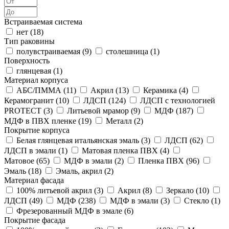
Встраиваемая система
нет (
18
)
Тип раковины
полувстраиваемая (
9
)
столешница (
1
)
Поверхность
глянцевая (
1
)
Материал корпуса
АБС/ПММА (
11
)
Акрил (
13
)
Керамика (
4
)
Керамогранит (
10
)
ЛДСП (
124
)
ЛДСП с технологией
PROTECT (
3
)
Литьевой мрамор (
9
)
МДФ (
187
)
МДФ в ПВХ пленке (
19
)
Металл (
2
)
Покрытие корпуса
Белая глянцевая итальянская эмаль (
3
)
ЛДСП (
62
)
ЛДСП в эмали (
1
)
Матовая пленка ПВХ (
4
)
Матовое (
65
)
МДФ в эмали (
2
)
Пленка ПВХ (
96
)
Эмаль (
18
)
Эмаль, акрил (
2
)
Материал фасада
100% литьевой акрил (
3
)
Акрил (
8
)
Зеркало (
10
)
ЛДСП (
49
)
МДФ (
238
)
МДФ в эмали (
3
)
Стекло (
1
)
Фрезерованный МДФ в эмале (
6
)
Покрытие фасада