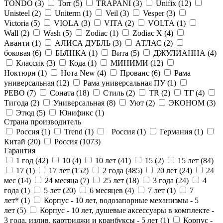
TONDO (
3
)
Torr (
5
)
TRAPANI (
3
)
Unifix (
12
)
Unisteel (
2
)
Uniterm (
1
)
Veil (
3
)
Vesper (
3
)
Victoria (
5
)
VIOLA (
3
)
VITA (
2
)
VOLTA (
1
)
Wall (
2
)
Wash (
5
)
Zodiac (
1
)
Zodiac X (
4
)
Аванти (
1
)
АЛИСА ДУБЛЬ (
3
)
АТЛАС (
2
)
боковая (
6
)
БЬЯНКА (
1
)
Вита (
5
)
ДЖУЛИАННА (
4
)
Классик (
3
)
Кода (
1
)
МИНИМИ (
12
)
Ноктюрн (
1
)
Нота New (
4
)
Прованс (
6
)
Рама
универсальная (
12
)
Рама универсальная ПУ (
1
)
РЕВО (
7
)
Соната (
18
)
Стиль (
2
)
ТR (
2
)
ТГ (
4
)
Тигода (
2
)
Универсальная (
8
)
Уют (
2
)
ЭКОНОМ (
3
)
Этюд (
5
)
Юнификс (
1
)
Страна производитель
Россия (
1
)
Trend (
1
)
Россия (
1
)
Германия (
1
)
Китай (
20
)
Россия (
1073
)
Гарантия
1 год (
42
)
10 (
4
)
10 лет (
41
)
15 (
2
)
15 лет (
84
)
17 (
1
)
17 лет (
152
)
2 года (
485
)
20 лет (
24
)
24
мес (
14
)
24 месяца (
7
)
25 лет (
18
)
3 года (
24
)
4
года (
1
)
5 лет (
20
)
6 месяцев (
4
)
7 лет (
1
)
7
лет* (
1
)
Корпус - 10 лет, водозапорные механизмы - 5
лет (
5
)
Корпус - 10 лет, душевые аксессуары в комплекте -
3 года, излив, картриджи и кранбуксы - 5 лет (
1
)
Корпус -