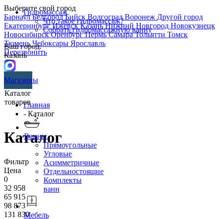
Выберите свой город
Гидромассаж
Барнаул
Белгород
Бийск
Волгоград
Воронеж
Другой город
Что такое гидромассаж?
Екатеринбург
Ижевск
Казань
Нижний Новгород
Новокузнецк
Собрать гидромассажную ванну
Новосибирск
Оренбург
Пермь
Самара
Тольятти
Томск
Тюмень
Чебоксары
Ярославль
Ваш город:
Перезвонить
Казань
Магазины
Каталог
товаров
Главная
- Каталог
Каталог
Ванны
Прямоугольные
Угловые
Фильтр
Асимметричные
Цена
Отдельностоящие
0
Комплекты
32 958
ванн
65 915
98 873
131 830
Мебель