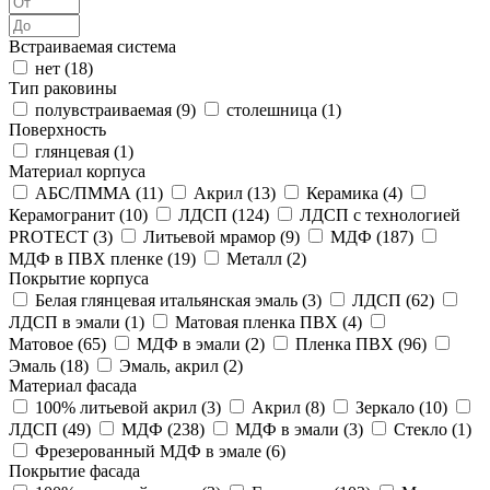
Встраиваемая система
нет (
18
)
Тип раковины
полувстраиваемая (
9
)
столешница (
1
)
Поверхность
глянцевая (
1
)
Материал корпуса
АБС/ПММА (
11
)
Акрил (
13
)
Керамика (
4
)
Керамогранит (
10
)
ЛДСП (
124
)
ЛДСП с технологией
PROTECT (
3
)
Литьевой мрамор (
9
)
МДФ (
187
)
МДФ в ПВХ пленке (
19
)
Металл (
2
)
Покрытие корпуса
Белая глянцевая итальянская эмаль (
3
)
ЛДСП (
62
)
ЛДСП в эмали (
1
)
Матовая пленка ПВХ (
4
)
Матовое (
65
)
МДФ в эмали (
2
)
Пленка ПВХ (
96
)
Эмаль (
18
)
Эмаль, акрил (
2
)
Материал фасада
100% литьевой акрил (
3
)
Акрил (
8
)
Зеркало (
10
)
ЛДСП (
49
)
МДФ (
238
)
МДФ в эмали (
3
)
Стекло (
1
)
Фрезерованный МДФ в эмале (
6
)
Покрытие фасада