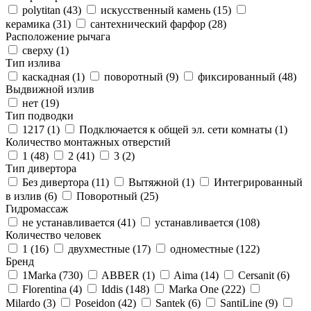
polytitan (
43
)
искусственный камень (
15
)
керамика (
31
)
сантехнический фарфор (
28
)
Расположение рычага
сверху (
1
)
Тип излива
каскадная (
1
)
поворотный (
9
)
фиксированный (
48
)
Выдвижной излив
нет (
19
)
Тип подводки
1217 (
1
)
Подключается к общей эл. сети комнаты (
1
)
Количество монтажных отверстий
1 (
48
)
2 (
41
)
3 (
2
)
Тип дивертора
Без дивертора (
11
)
Вытяжной (
1
)
Интегрированный
в излив (
6
)
Поворотный (
25
)
Гидромассаж
не устанавливается (
41
)
устанавливается (
108
)
Количество человек
1 (
16
)
двухместные (
17
)
одноместные (
122
)
Бренд
1Marka (
730
)
ABBER (
1
)
Aima (
14
)
Cersanit (
6
)
Florentina (
4
)
Iddis (
148
)
Marka One (
222
)
Milardo (
3
)
Poseidon (
42
)
Santek (
6
)
SantiLine (
9
)