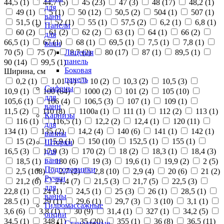
44,5 (
1
)
44,7 (
5
)
45 (
23
)
47 (
3
)
48 (
17
)
48,2 (
1
)
для
49 (
1
)
5 (
1
)
50 (
12
)
50,5 (
2
)
504 (
1
)
507 (
1
)
ванн
51,5 (
1
)
52 (
1
)
55 (
1
)
57,5 (
2
)
6,2 (
1
)
6,8 (
1
)
Панели
60 (
2
)
61 (
2
)
62 (
2
)
63 (
1
)
64 (
1
)
66 (
2
)
для
66,5 (
1
)
67 (
1
)
68 (
1
)
69,5 (
1
)
7,5 (
1
)
7,8 (
1
)
ванн
70 (
5
)
75 (
7
)
8,7 (
2
)
80 (
17
)
87 (
1
)
89,5 (
1
)
Лицевая
панель
90 (
14
)
99,5 (
1
)
Боковая
Ширина, см
панель
0,2 (
1
)
1,01 (
1
)
10 (
2
)
10,3 (
2
)
10,5 (
3
)
Сифоны
10,9 (
1
)
100 (
64
)
1000 (
2
)
101 (
2
)
105 (
10
)
для
105,6 (
1
)
106 (
4
)
106,5 (
3
)
107 (
1
)
109 (
1
)
ванн
11,5 (
2
)
110 (
8
)
1100а (
1
)
111 (
1
)
112 (
2
)
113 (
1
)
Карнизы
116 (
1
)
116,5 (
1
)
12,2 (
2
)
12,4 (
1
)
120 (
11
)
для
134 (
1
)
135 (
2
)
14,2 (
4
)
140 (
6
)
141 (
1
)
142 (
1
)
ванны
15 (
2
)
15,9 (
1
)
150 (
10
)
152,5 (
1
)
155 (
1
)
Шторки
16,5 (
3
)
17,9 (
3
)
170 (
2
)
18 (
2
)
18,3 (
1
)
18,4 (
3
)
для
ванн
18,5 (
1
)
180 (
6
)
19 (
3
)
19,6 (
1
)
19,9 (
2
)
2 (
5
)
Подголовники
2,5 (
108
)
2,7 (
2
)
2,8 (
10
)
2,9 (
4
)
20 (
6
)
21 (
2
)
Ручки
21,2 (
6
)
21,4 (
7
)
21,5 (
3
)
21,7 (
5
)
22,5 (
3
)
для
22,8 (
1
)
24 (
1
)
24,5 (
1
)
25 (
3
)
26 (
1
)
28,5 (
1
)
ванны
28.5 (
1
)
29 (
1
)
29,6 (
1
)
29,7 (
3
)
3 (
10
)
3,1 (
1
)
Гидромассажные
3,6 (
6
)
3,8 (
1
)
30 (
9
)
31,4 (
1
)
327 (
1
)
34,2 (
5
)
опции
34,5 (
1
)
348 (
1
)
35 (
20
)
355 (
1
)
36 (
8
)
36,5 (
11
)
Стандартные