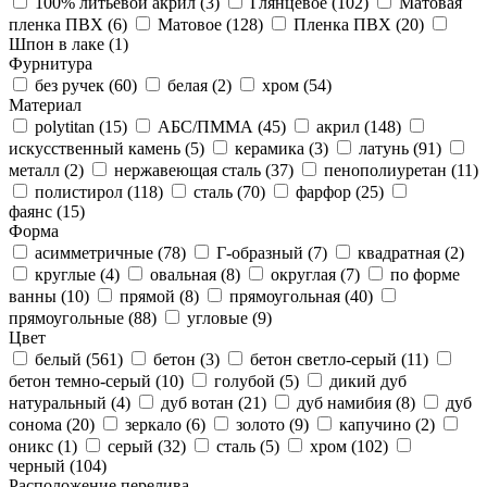
100% литьевой акрил (
3
)
Глянцевое (
102
)
Матовая
пленка ПВХ (
6
)
Матовое (
128
)
Пленка ПВХ (
20
)
Шпон в лаке (
1
)
Фурнитура
без ручек (
60
)
белая (
2
)
хром (
54
)
Материал
polytitan (
15
)
АБС/ПММА (
45
)
акрил (
148
)
искусственный камень (
5
)
керамика (
3
)
латунь (
91
)
металл (
2
)
нержавеющая сталь (
37
)
пенополиуретан (
11
)
полистирол (
118
)
сталь (
70
)
фарфор (
25
)
фаянс (
15
)
Форма
асимметричные (
78
)
Г-образный (
7
)
квадратная (
2
)
круглые (
4
)
овальная (
8
)
округлая (
7
)
по форме
ванны (
10
)
прямой (
8
)
прямоугольная (
40
)
прямоугольные (
88
)
угловые (
9
)
Цвет
белый (
561
)
бетон (
3
)
бетон светло-серый (
11
)
бетон темно-серый (
10
)
голубой (
5
)
дикий дуб
натуральный (
4
)
дуб вотан (
21
)
дуб намибия (
8
)
дуб
сонома (
20
)
зеркало (
6
)
золото (
9
)
капучино (
2
)
оникс (
1
)
серый (
32
)
сталь (
5
)
хром (
102
)
черный (
104
)
Расположение перелива