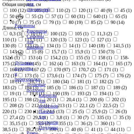
для
Общая ширина, см
смесителей
100 (
12
)
105 (
3
)
110 (
2
)
120 (
1
)
40 (
9
)
45 (
1
)
50 (
15
)
55 (
2
)
57 (
1
)
60 (
31
)
640 (
1
)
65 (
5
)
70 (
7
)
75 (
5
)
79 (
1
)
80 (
19
)
85 (
2
)
90 (
14
)
Раковины
Длина, см
Раковины
0,3 (
3
)
10 (
3
)
100 (
12
)
105 (
1
)
11,3 (
2
)
Сифоны
110 (
1
)
113,5 (
1
)
120 (
13
)
123 (
1
)
127 (
1
)
для
130 (
8
)
133 (
2
)
134 (
1
)
14 (
1
)
140 (
18
)
141,5 (
1
)
раковин
143 (
2
)
15 (
8
)
15,7 (
1
)
15,9 (
1
)
150 (
73
)
152,5 (
1
)
153 (
4
)
154,2 (
1
)
155 (
5
)
158 (
1
)
158-
Душевые
175 (
2
)
160 (
45
)
162 (
4
)
163 (
3
)
164 (
1
)
165 (
17
)
поддоны
166 (
2
)
167 (
2
)
170 (
97
)
170,7 (
2
)
171 (
1
)
и
172 (
1
)
173 (
5
)
173,6 (
1
)
174 (
7
)
175 (
7
)
176 (
2
)
перегородки
18 (
1
)
18,7 (
1
)
180 (
34
)
181 (
1
)
182 (
2
)
Душевые
183 (
2
)
184 (
3
)
185 (
3
)
186 (
1
)
187 (
1
)
189 (
2
)
поддоны
19 (
1
)
19,8 (
1
)
190 (
19
)
193 (
2
)
194 (
1
)
Карнизы
195 (
1
)
198 (
2
)
20 (
1
)
20,4 (
1
)
200 (
6
)
202 (
1
)
для
208 (
2
)
212,5 (
1
)
213 (
1
)
22,1 (
2
)
22,5 (
2
)
поддонов
220 (
1
)
230 (
1
)
24,5 (
13
)
25 (
5
)
25,9 (
2
)
26 (
3
)
Панели
для
27,4 (
2
)
29,5 (
1
)
3,8 (
1
)
30 (
7
)
335 (
1
)
35 (
3
)
поддонов
35,15 (
1
)
35,5 (
2
)
355 (
1
)
36 (
2
)
360 (
1
)
Поддоны
38,5 (
1
)
39,2 (
1
)
390 (
1
)
40 (
6
)
41 (
1
)
44 (
11
)
Рамы