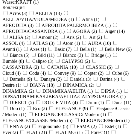
WasserKRAFT (
1
)
Коллекция
Acros (
3
)
AELITA (
13
)
AELITA/VITA/VIOLA/MEDEA (
1
)
Afina (
1
)
AFRODITA (
3
)
AFRODITA PALERMO IBIZA (
1
)
AFRODITA/CASSANDRA (
1
)
AGORA (
2
)
Aiger (
14
)
ALISA (
2
)
Amour (
2
)
Aris (
2
)
Art (
2
)
ASSOL (
4
)
ATLAS (
3
)
Atom (
1
)
AURA (
10
)
Avanti (
1
)
Axes (
1
)
Basic (
7
)
Bella (
1
)
Bella New (
6
)
Bianca (
5
)
Bild (
11
)
Blanco (
3
)
Bridge (
1
)
Bumble (
8
)
Calipso (
3
)
CALYPSO (
2
)
CASSANDRA (
2
)
CATANIA (
10
)
CLASSIC (
6
)
Cloud (
4
)
Coda (
4
)
Convey (
9
)
Copter (
2
)
Cube (
6
)
Damelia (
9
)
Danaya (
2
)
Daniela (
3
)
Darina (
4
)
Desire (
1
)
DIANA (
18
)
DINAMICA (
2
)
DINAMIKA (
2
)
DINAMIKA/AELITA (
1
)
DIPSA (
1
)
DIPSA/DINAMIKA/LIBRA/AELITA/CALYPSO/AGORA (
1
)
DIRECT (
5
)
DOLCE VITA (
4
)
Drum (
1
)
Duna (
11
)
Duo (
1
)
Eco (
2
)
ELEGANCE (
9
)
Elegance /Classic
/ Modern (
1
)
ELEGANCE/CLASSIC/ Modern (
1
)
ELEGANCE/CLASSIC/Modern (
5
)
ELEGANCE/Modern (
1
)
ENNA (
2
)
Ergonomika (
5
)
ESMA (
2
)
Estel (
1
)
Ever (
2
)
FLAT (
21
)
FLAT MG (
1
)
Forest (
1
)