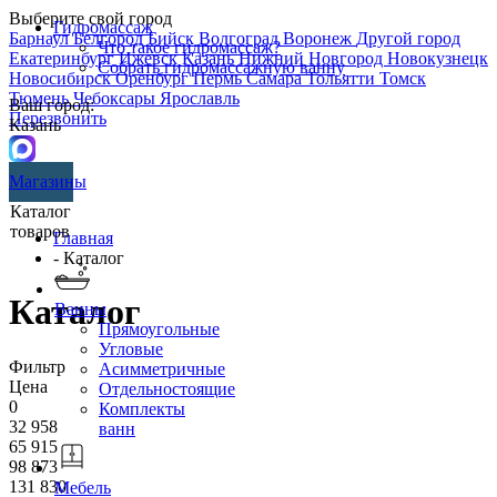
Выберите свой город
Гидромассаж
Барнаул
Белгород
Бийск
Волгоград
Воронеж
Другой город
Что такое гидромассаж?
Екатеринбург
Ижевск
Казань
Нижний Новгород
Новокузнецк
Собрать гидромассажную ванну
Новосибирск
Оренбург
Пермь
Самара
Тольятти
Томск
Тюмень
Чебоксары
Ярославль
Ваш город:
Перезвонить
Казань
Магазины
Каталог
товаров
Главная
- Каталог
Каталог
Ванны
Прямоугольные
Угловые
Фильтр
Асимметричные
Цена
Отдельностоящие
0
Комплекты
32 958
ванн
65 915
98 873
131 830
Мебель