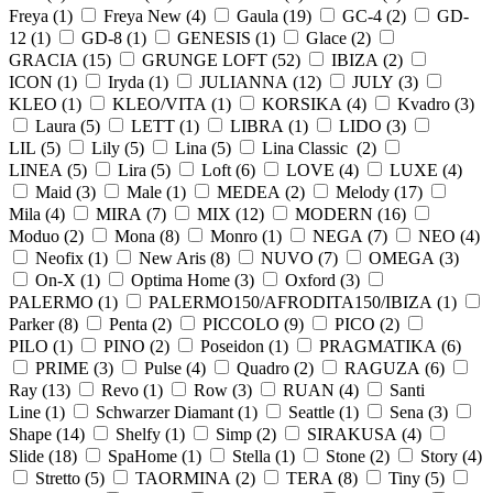
Freya (
1
)
Freya New (
4
)
Gaula (
19
)
GC-4 (
2
)
GD-
12 (
1
)
GD-8 (
1
)
GENESIS (
1
)
Glace (
2
)
GRACIA (
15
)
GRUNGE LOFT (
52
)
IBIZA (
2
)
ICON (
1
)
Iryda (
1
)
JULIANNA (
12
)
JULY (
3
)
KLEO (
1
)
KLEO/VITA (
1
)
KORSIKA (
4
)
Kvadro (
3
)
Laura (
5
)
LETT (
1
)
LIBRA (
1
)
LIDO (
3
)
LIL (
5
)
Lily (
5
)
Lina (
5
)
Lina Classic (
2
)
LINEA (
5
)
Lira (
5
)
Loft (
6
)
LOVE (
4
)
LUXE (
4
)
Maid (
3
)
Male (
1
)
MEDEA (
2
)
Melody (
17
)
Mila (
4
)
MIRA (
7
)
MIX (
12
)
MODERN (
16
)
Moduo (
2
)
Mona (
8
)
Monro (
1
)
NEGA (
7
)
NEO (
4
)
Neofix (
1
)
New Aris (
8
)
NUVO (
7
)
OMEGA (
3
)
On-X (
1
)
Optima Home (
3
)
Oxford (
3
)
PALERMO (
1
)
PALERMO150/AFRODITA150/IBIZA (
1
)
Parker (
8
)
Penta (
2
)
PICCOLO (
9
)
PICO (
2
)
PILO (
1
)
PINO (
2
)
Poseidon (
1
)
PRAGMATIKA (
6
)
PRIME (
3
)
Pulse (
4
)
Quadro (
2
)
RAGUZA (
6
)
Ray (
13
)
Revo (
1
)
Row (
3
)
RUAN (
4
)
Santi
Line (
1
)
Schwarzer Diamant (
1
)
Seattle (
1
)
Sena (
3
)
Shape (
14
)
Shelfy (
1
)
Simp (
2
)
SIRAKUSA (
4
)
Slide (
18
)
SpaHome (
1
)
Stella (
1
)
Stone (
2
)
Story (
4
)
Stretto (
5
)
TAORMINA (
2
)
TERA (
8
)
Tiny (
5
)