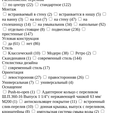
по центру (
22
)
стандартное (
122
)
Монтаж
встраиваемый в стену (
2
)
встраивается в нишу (
5
)
на ванну (
3
)
на пол (
7
)
на стену (
47
)
на
столешницу (
14
)
на умывальник (
34
)
напольные (
92
)
отдельно стоящие (
8
)
подвесные (
236
)
пристенные (
147
)
Угловая конструкция
да (
61
)
нет (
86
)
Стиль
Классический (
10
)
Модерн (
38
)
Ретро (
2
)
Скандинавия (
1
)
современный стиль (
144
)
Стилистика дизайна
современный стиль (
17
)
Ориентация
левосторонняя (
27
)
правосторонняя (
26
)
Универсальная (
7
)
универсальный (
4
)
Оснащение
Push-to-open (
1
)
Адаптерное кольцо с переливом
Ш.П.360-16 Выпуск 1 1/4"с нержавеющей чашкой 63 мм/
М200 (
1
)
антискользящее покрытие (
11
)
встроенный
слив-перелив (
10
)
донная крышка, выпуск с переливом,
кронштейны (
8
)
импульсная система смыва воды (
2
)