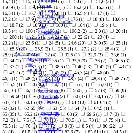
унитазы
15,4 (
1
)
15,5 (
4
)
15,9 (
5
)
150 (
1
)
151,6 (
3
)
Умные
156,9 (
3
)
159,1 (
1
)
16 (
1
)
16,2 (
2
)
16,35 (
1
)
унитазы
16,5 (
14
)
16,7 (
4
)
16,8 (
1
)
16.5 (
4
)
17 (
4
)
Инсталляции
17,2 (
3
)
17,9 (
7
)
170 (
4
)
176 (
1
)
18 (
8
)
18,6 (
4
)
Комплектующие
18,7 (
2
)
18,9 (
3
)
180 (
1
)
184 (
1
)
19 (
4
)
для
19,5 (
4
)
190 (
7
)
198 (
2
)
198,2 (
2
)
2,3 (
1
)
20 (
1
)
санфаянса
200 (
1
)
21,3 (
1
)
21,7 (
1
)
22 (
2
)
23 (
4
)
Полотенцесушители
23,2 (
1
)
23,6 (
1
)
24 (
5
)
24,6 (
20
)
240 (
5
)
25 (
1
)
25,5 (
20
)
25,9 (
2
)
25.5 (
1
)
27,2 (
2
)
28,4 (
3
)
Аксессуары
28,9 (
2
)
30 (
4
)
32 (
4
)
32,5 (
1
)
32,9 (
3
)
33,6 (
1
)
Аксессуары
34 (
1
)
34,5 (
1
)
35 (
1
)
35,5 (
9
)
36 (
2
)
36,5 (
3
)
для
37 (
12
)
37,5 (
1
)
38,5 (
1
)
40 (
23
)
42 (
7
)
43 (
1
)
ванной
43,2 (
2
)
44 (
11
)
45 (
2
)
45,3 (
4
)
46 (
4
)
Бумагодержатели
46,5 (
1
)
48 (
5
)
48,1 (
1
)
48,7 (
4
)
48,8 (
5
)
48.7 (
2
)
Держатели
5,5 (
1
)
50 (
30
)
54,5 (
1
)
55 (
11
)
55,0 (
1
)
для
56 (
16
)
56,5 (
78
)
56.5 (
8
)
560 (
1
)
57 (
8
)
59 (
9
)
полотенец
Дозаторы,
59-60 (
1
)
6 (
2
)
6,9 (
2
)
60 (
37
)
60,15 (
7
)
60-
стаканы
63 (
14
)
60.15 (
3
)
600 (
1
)
61 (
10
)
61-64 (
2
)
и
62 (
32
)
62-65 (
19
)
63 (
55
)
64 (
7
)
64,5 (
1
)
держатели
65 (
35
)
65,2 (
2
)
67 (
2
)
68 (
6
)
69,6 (
1
)
7 (
3
)
Ершики
7,2 (
3
)
7,5 (
1
)
70 (
10
)
70.5 (
1
)
73 (
1
)
75 (
4
)
Крючки
75,5 (
1
)
76 (
1
)
77 (
2
)
8 (
3
)
8,5 (
4
)
80 (
22
)
Мыльницы
81 (
4
)
81,5 (
1
)
82 (
8
)
83,6 (
7
)
83,61 (
1
)
84,5 (
1
)