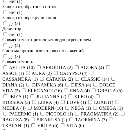
нет (
1
)
Защита от обратного потока
нет (
1
)
Защита от перекручивания
да (
3
)
Девиатор
нет (
1
)
Совместима с проточным водонагревателем
да (
4
)
Система против известковых отложений
да (
3
)
Совместимость
AELITA (
10
)
AFRODITA (
2
)
AGORA (
4
)
ASSOL (
1
)
AURA (
2
)
CALYPSO (
4
)
CASSANDRA (
1
)
CATANIA (
2
)
CLASSIC (
14
)
DIANA (
2
)
DINAMIKA (
6
)
DIPSA (
4
)
DOLCE
VITA (
2
)
ELEGANCE (
16
)
ENNA (
4
)
GRACIA (
5
)
IBIZA (
1
)
JULIANNA (
2
)
KLEO (
4
)
KORSIKA (
3
)
LIBRA (
4
)
LOVE (
1
)
LUXE (
1
)
MEDEA (
4
)
MODERN (
16
)
NEGA (
1
)
OMEGA (
1
)
PALERMO (
1
)
PICCOLO (
1
)
PRAGMATIKA (
2
)
RAGUZA (
8
)
SIRAKUSA (
2
)
TAORMINA (
3
)
TRAPANI (
1
)
VIOLA (
6
)
VITA (
6
)