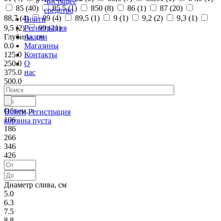
Чистящее
85 (
40
)
85,5 (
1
)
850 (
8
)
86 (
1
)
87 (
20
)
средство
88,7 (
4
)
89 (
4
)
89,5 (
1
)
9 (
1
)
9,2 (
2
)
9,3 (
1
)
Войти
Регистрация
9,5 (
2
)
90 (
21
)
Акции
Глубина, см
Магазины
0.0
Контакты
125.0
О
250.0
нас
375.0
500.0
Объем, л
Войти
Регистрация
106
корзина пуста
186
266
346
426
Диаметр слива, см
5.0
6.3
7.5
8.8