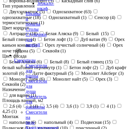
воронка-водоворот (
3
)
каскадный слив (
6
)
Зеркало-
Тип управления
шкаф
Двухзахватное (
5
)
Однозахватное (
63
)
Шкафы
однозахватные (
18
)
Однозахватный (
1
)
Сенсор (
4
)
и
термостатические (
1
)
пеналы
Цвет корпуса
Столы
Антрацит (
18
)
Белая Аляска (
9
)
Белый (
15
)
Стульчики
Белый глянец (
4
)
Бетон лофт (
1
)
Дуб ватан (
9
)
Орех
для
ванной
каньон коньяк (
5
)
Орех лучистый солнечный (
4
)
Орех
ноче тортона (
5
)
Секвойя (
1
)
Цвет фасада
Смесители
Белая Аляска (
6
)
Белый (
8
)
Белый глянец (
15
)
Смесители
белый матовый перламутр (
1
)
Бетон лофт (
2
)
Дуб крафт
для
золотой (
6
)
Латте фактурный (
5
)
Монолит Айсберг (
3
)
ванны
Монолит Дарк (
6
)
Монолит найт (
5
)
Орех (
3
)
Смесители
Секвойя (
2
)
для
Назначение
душа
для ванны (
1
)
Смеситель
Площадь ванной, м2
для
2,6 (
4
)
3 (
4
)
3,5 (
4
)
3,6 (
1
)
3,9 (
1
)
4 (
1
)
раковины
4,25 (
1
)
Смесители
Монтаж
на
напольная (
6
)
напольный (
4
)
Подвесная (
15
)
биде
Комплектующие
Подвесное (
1
)
подвесной (
10
)
пристенный (
2
)