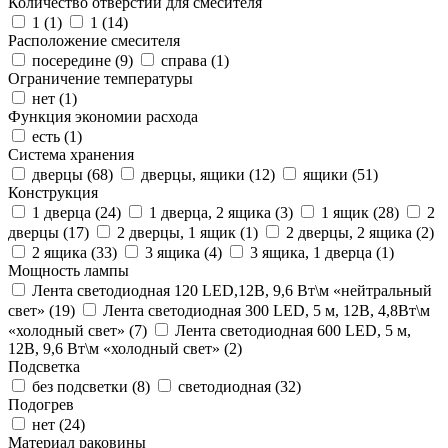
Количество отверстий для смесителя
1 (
1
)
1 (
14
)
Расположение смесителя
посередине (
9
)
справа (
1
)
Ограничение температуры
нет (
1
)
Функция экономии расхода
есть (
1
)
Система хранения
дверцы (
68
)
дверцы, ящики (
12
)
ящики (
51
)
Конструкция
1 дверца (
24
)
1 дверца, 2 ящика (
3
)
1 ящик (
28
)
2
дверцы (
17
)
2 дверцы, 1 ящик (
1
)
2 дверцы, 2 ящика (
2
)
2 ящика (
33
)
3 ящика (
4
)
3 ящика, 1 дверца (
1
)
Мощность лампы
Лента светодиодная 120 LED,12В, 9,6 Вт\м «нейтральный
свет» (
19
)
Лента светодиодная 300 LED, 5 м, 12В, 4,8Вт\м
«холодный свет» (
7
)
Лента светодиодная 600 LED, 5 м,
12В, 9,6 Вт\м «холодный свет» (
2
)
Подсветка
без подсветки (
8
)
светодиодная (
32
)
Подогрев
нет (
24
)
Материал раковины