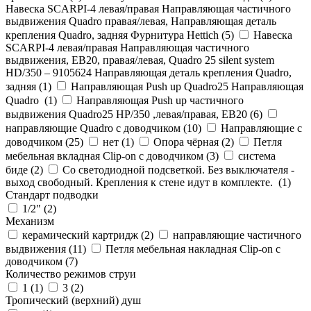
Навеска SCARPI-4 левая/правая Направляющая частичного
выдвижения Quadro правая/левая, Направляющая деталь
крепления Quadro, задняя Фурнитура Hettich (
5
)
Навеска
SCARPI-4 левая/правая Направляющая частичного
выдвижения, ЕВ20, правая/левая, Quadro 25 silent system
HD/350 – 9105624 Направляющая деталь крепления Quadro,
задняя (
1
)
Направляющая Push up Quadro25 Направляющая
Quadro (
1
)
Направляющая Push up частичного
выдвижения Quadro25 НР/350 ,левая/правая, ЕВ20 (
6
)
направляющие Quadro с доводчиком (
10
)
Направляющие с
доводчиком (
25
)
нет (
1
)
Опора чёрная (
2
)
Петля
мебельная вкладная Clip-on с доводчиком (
3
)
система
биде (
2
)
Со светодиодной подсветкой. Без выключателя -
выход свободный. Крепления к стене идут в комплекте. (
1
)
Стандарт подводки
1/2" (
2
)
Механизм
керамический картридж (
2
)
направляющие частичного
выдвижения (
11
)
Петля мебельная накладная Clip-on с
доводчиком (
7
)
Количество режимов струи
1 (
1
)
3 (
2
)
Тропический (верхний) душ