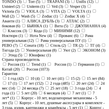
TONDO (
3
)
Torr (
5
)
TRAPANI (
3
)
Unifix (
12
)
Unisteel (
2
)
Uniterm (
1
)
Veil (
3
)
Vesper (
3
)
Victoria (
5
)
VIOLA (
3
)
VITA (
2
)
VOLTA (
1
)
Wall (
2
)
Wash (
5
)
Zodiac (
1
)
Zodiac X (
4
)
Аванти (
1
)
АЛИСА ДУБЛЬ (
3
)
АТЛАС (
2
)
боковая (
6
)
БЬЯНКА (
1
)
Вита (
5
)
ДЖУЛИАННА (
4
)
Классик (
3
)
Кода (
1
)
МИНИМИ (
12
)
Ноктюрн (
1
)
Нота New (
4
)
Прованс (
6
)
Рама
универсальная (
12
)
Рама универсальная ПУ (
1
)
РЕВО (
7
)
Соната (
18
)
Стиль (
2
)
ТR (
2
)
ТГ (
4
)
Тигода (
2
)
Универсальная (
8
)
Уют (
2
)
ЭКОНОМ (
3
)
Этюд (
5
)
Юнификс (
1
)
Страна производитель
Россия (
1
)
Trend (
1
)
Россия (
1
)
Германия (
1
)
Китай (
20
)
Россия (
1073
)
Гарантия
1 год (
42
)
10 (
4
)
10 лет (
41
)
15 (
2
)
15 лет (
84
)
17 (
1
)
17 лет (
152
)
2 года (
485
)
20 лет (
24
)
24
мес (
14
)
24 месяца (
7
)
25 лет (
18
)
3 года (
24
)
4
года (
1
)
5 лет (
20
)
6 месяцев (
4
)
7 лет (
1
)
7
лет* (
1
)
Корпус - 10 лет, водозапорные механизмы - 5
лет (
5
)
Корпус - 10 лет, душевые аксессуары в комплекте -
3 года, излив, картриджи и кранбуксы - 5 лет (
1
)
Корпус -