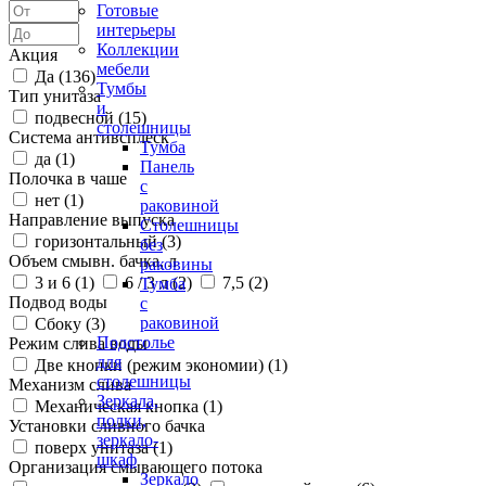
Готовые
интерьеры
Коллекции
Акция
мебели
Да (
136
)
Тумбы
Тип унитаза
и
подвесной (
15
)
столешницы
Система антивсплеск
Тумба
да (
1
)
Панель
Полочка в чаше
с
нет (
1
)
раковиной
Направление выпуска
Столешницы
горизонтальный (
3
)
без
Объем смывн. бачка, л
раковины
3 и 6 (
1
)
6 / 3 л (
2
)
7,5 (
2
)
Тумба
Подвод воды
с
раковиной
Сбоку (
3
)
Подстолье
Режим слива воды
для
Две кнопки (режим экономии) (
1
)
столешницы
Механизм слива
Зеркала,
Механическая кнопка (
1
)
полки,
Установки сливного бачка
зеркало-
поверх унитаза (
1
)
шкаф
Организация смывающего потока
Зеркало