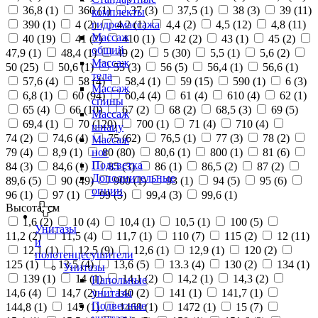
36,8 (
1
)
360 (
1
)
37 (
3
)
37,5 (
1
)
38 (
3
)
39 (
11
)
комплекты
390 (
1
)
4 (
2
)
4,2 (
1
)
4,4 (
2
)
4,5 (
12
)
4,8 (
11
)
гидромассажа
Массаж
40 (
19
)
41 (
2
)
410 (
1
)
42 (
2
)
43 (
1
)
45 (
2
)
общий
47,9 (
1
)
48,4 (
1
)
49 (
2
)
5 (
30
)
5,5 (
1
)
5,6 (
2
)
Массаж
50 (
25
)
50,6 (
1
)
55 (
3
)
56 (
5
)
56,4 (
1
)
56,6 (
1
)
тела
57,6 (
4
)
58 (
4
)
58,4 (
1
)
59 (
15
)
590 (
1
)
6 (
3
)
Массаж
6,8 (
1
)
60 (
94
)
60,4 (
4
)
61 (
4
)
610 (
4
)
62 (
1
)
спины
65 (
4
)
66 (
10
)
67 (
2
)
68 (
2
)
68,5 (
3
)
69 (
5
)
Массаж
69,4 (
1
)
70 (
120
)
700 (
1
)
71 (
4
)
710 (
4
)
шиацу
74 (
2
)
74,6 (
4
)
75 (
62
)
76,5 (
1
)
77 (
3
)
78 (
2
)
Массаж
79 (
4
)
8,9 (
1
)
80 (
80
)
80,6 (
1
)
800 (
1
)
81 (
6
)
ног
Подсветка
84 (
3
)
84,6 (
1
)
85 (
3
)
86 (
1
)
86,5 (
2
)
87 (
2
)
Дополнительные
89,6 (
5
)
90 (
49
)
900 (
1
)
93 (
1
)
94 (
5
)
95 (
6
)
опции
96 (
1
)
97 (
1
)
99 (
3
)
99,4 (
3
)
99,6 (
1
)
Высота, см
1,6 (
2
)
10 (
4
)
10,4 (
1
)
10,5 (
1
)
100 (
5
)
Унитазы
11,2 (
2
)
11,5 (
4
)
11,7 (
1
)
110 (
7
)
115 (
2
)
12 (
11
)
и
12,1 (
1
)
12,5 (
9
)
12,6 (
1
)
12,9 (
1
)
120 (
2
)
полотенцесушители
125 (
1
)
13,5 (
4
)
13,6 (
5
)
13.3 (
4
)
130 (
2
)
134 (
1
)
Унитазы
139 (
1
)
14 (
1
)
14,1 (
2
)
14,2 (
1
)
14,3 (
2
)
Напольные
14,6 (
4
)
14,7 (
2
)
140 (
2
)
141 (
1
)
141,7 (
1
)
унитазы
Подвесные
144,8 (
1
)
145 (
1
)
1468 (
1
)
1472 (
1
)
15 (
7
)