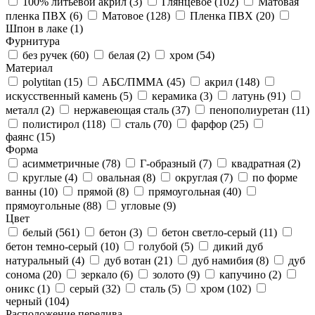
100% литьевой акрил (
3
)
Глянцевое (
102
)
Матовая
пленка ПВХ (
6
)
Матовое (
128
)
Пленка ПВХ (
20
)
Шпон в лаке (
1
)
Фурнитура
без ручек (
60
)
белая (
2
)
хром (
54
)
Материал
polytitan (
15
)
АБС/ПММА (
45
)
акрил (
148
)
искусственный камень (
5
)
керамика (
3
)
латунь (
91
)
металл (
2
)
нержавеющая сталь (
37
)
пенополиуретан (
11
)
полистирол (
118
)
сталь (
70
)
фарфор (
25
)
фаянс (
15
)
Форма
асимметричные (
78
)
Г-образный (
7
)
квадратная (
2
)
круглые (
4
)
овальная (
8
)
округлая (
7
)
по форме
ванны (
10
)
прямой (
8
)
прямоугольная (
40
)
прямоугольные (
88
)
угловые (
9
)
Цвет
белый (
561
)
бетон (
3
)
бетон светло-серый (
11
)
бетон темно-серый (
10
)
голубой (
5
)
дикий дуб
натуральный (
4
)
дуб вотан (
21
)
дуб намибия (
8
)
дуб
сонома (
20
)
зеркало (
6
)
золото (
9
)
капучино (
2
)
оникс (
1
)
серый (
32
)
сталь (
5
)
хром (
102
)
черный (
104
)
Расположение перелива