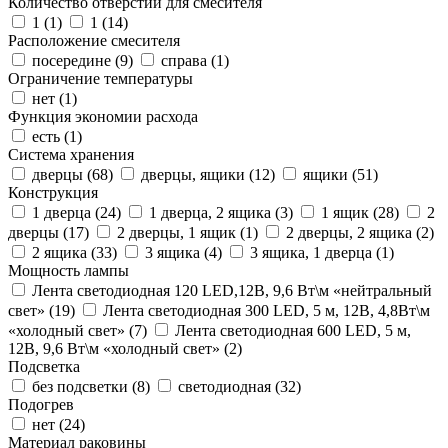
Количество отверстий для смесителя
1 (
1
)
1 (
14
)
Расположение смесителя
посередине (
9
)
справа (
1
)
Ограничение температуры
нет (
1
)
Функция экономии расхода
есть (
1
)
Система хранения
дверцы (
68
)
дверцы, ящики (
12
)
ящики (
51
)
Конструкция
1 дверца (
24
)
1 дверца, 2 ящика (
3
)
1 ящик (
28
)
2
дверцы (
17
)
2 дверцы, 1 ящик (
1
)
2 дверцы, 2 ящика (
2
)
2 ящика (
33
)
3 ящика (
4
)
3 ящика, 1 дверца (
1
)
Мощность лампы
Лента светодиодная 120 LED,12В, 9,6 Вт\м «нейтральный
свет» (
19
)
Лента светодиодная 300 LED, 5 м, 12В, 4,8Вт\м
«холодный свет» (
7
)
Лента светодиодная 600 LED, 5 м,
12В, 9,6 Вт\м «холодный свет» (
2
)
Подсветка
без подсветки (
8
)
светодиодная (
32
)
Подогрев
нет (
24
)
Материал раковины