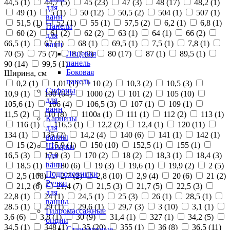
44,5 (
1
)
44,7 (
5
)
45 (
23
)
47 (
3
)
48 (
17
)
48,2 (
1
)
для
49 (
1
)
5 (
1
)
50 (
12
)
50,5 (
2
)
504 (
1
)
507 (
1
)
ванн
51,5 (
1
)
52 (
1
)
55 (
1
)
57,5 (
2
)
6,2 (
1
)
6,8 (
1
)
Панели
60 (
2
)
61 (
2
)
62 (
2
)
63 (
1
)
64 (
1
)
66 (
2
)
для
66,5 (
1
)
67 (
1
)
68 (
1
)
69,5 (
1
)
7,5 (
1
)
7,8 (
1
)
ванн
70 (
5
)
75 (
7
)
8,7 (
2
)
80 (
17
)
87 (
1
)
89,5 (
1
)
Лицевая
панель
90 (
14
)
99,5 (
1
)
Боковая
Ширина, см
панель
0,2 (
1
)
1,01 (
1
)
10 (
2
)
10,3 (
2
)
10,5 (
3
)
Сифоны
10,9 (
1
)
100 (
64
)
1000 (
2
)
101 (
2
)
105 (
10
)
для
105,6 (
1
)
106 (
4
)
106,5 (
3
)
107 (
1
)
109 (
1
)
ванн
11,5 (
2
)
110 (
8
)
1100а (
1
)
111 (
1
)
112 (
2
)
113 (
1
)
Карнизы
116 (
1
)
116,5 (
1
)
12,2 (
2
)
12,4 (
1
)
120 (
11
)
для
134 (
1
)
135 (
2
)
14,2 (
4
)
140 (
6
)
141 (
1
)
142 (
1
)
ванны
15 (
2
)
15,9 (
1
)
150 (
10
)
152,5 (
1
)
155 (
1
)
Шторки
16,5 (
3
)
17,9 (
3
)
170 (
2
)
18 (
2
)
18,3 (
1
)
18,4 (
3
)
для
ванн
18,5 (
1
)
180 (
6
)
19 (
3
)
19,6 (
1
)
19,9 (
2
)
2 (
5
)
Подголовники
2,5 (
108
)
2,7 (
2
)
2,8 (
10
)
2,9 (
4
)
20 (
6
)
21 (
2
)
Ручки
21,2 (
6
)
21,4 (
7
)
21,5 (
3
)
21,7 (
5
)
22,5 (
3
)
для
22,8 (
1
)
24 (
1
)
24,5 (
1
)
25 (
3
)
26 (
1
)
28,5 (
1
)
ванны
28.5 (
1
)
29 (
1
)
29,6 (
1
)
29,7 (
3
)
3 (
10
)
3,1 (
1
)
Гидромассажные
3,6 (
6
)
3,8 (
1
)
30 (
9
)
31,4 (
1
)
327 (
1
)
34,2 (
5
)
опции
34,5 (
1
)
348 (
1
)
35 (
20
)
355 (
1
)
36 (
8
)
36,5 (
11
)
Стандартные