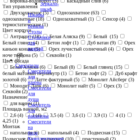
воронка-водоворот (
3
)
каскадный слив (
6
)
Зеркало-
Тип управления
шкаф
Двухзахватное (
5
)
Однозахватное (
63
)
Шкафы
однозахватные (
18
)
Однозахватный (
1
)
Сенсор (
4
)
и
термостатические (
1
)
пеналы
Цвет корпуса
Столы
Антрацит (
18
)
Белая Аляска (
9
)
Белый (
15
)
Стульчики
Белый глянец (
4
)
Бетон лофт (
1
)
Дуб ватан (
9
)
Орех
для
ванной
каньон коньяк (
5
)
Орех лучистый солнечный (
4
)
Орех
ноче тортона (
5
)
Секвойя (
1
)
Цвет фасада
Смесители
Белая Аляска (
6
)
Белый (
8
)
Белый глянец (
15
)
Смесители
белый матовый перламутр (
1
)
Бетон лофт (
2
)
Дуб крафт
для
золотой (
6
)
Латте фактурный (
5
)
Монолит Айсберг (
3
)
ванны
Монолит Дарк (
6
)
Монолит найт (
5
)
Орех (
3
)
Смесители
Секвойя (
2
)
для
Назначение
душа
для ванны (
1
)
Смеситель
Площадь ванной, м2
для
2,6 (
4
)
3 (
4
)
3,5 (
4
)
3,6 (
1
)
3,9 (
1
)
4 (
1
)
раковины
4,25 (
1
)
Смесители
Монтаж
на
напольная (
6
)
напольный (
4
)
Подвесная (
15
)
биде
Комплектующие
Подвесное (
1
)
подвесной (
10
)
пристенный (
2
)