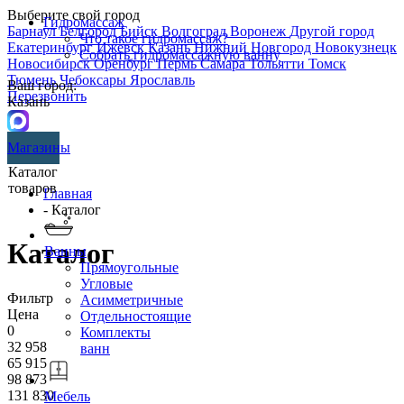
Выберите свой город
Гидромассаж
Барнаул
Белгород
Бийск
Волгоград
Воронеж
Другой город
Что такое гидромассаж?
Екатеринбург
Ижевск
Казань
Нижний Новгород
Новокузнецк
Собрать гидромассажную ванну
Новосибирск
Оренбург
Пермь
Самара
Тольятти
Томск
Тюмень
Чебоксары
Ярославль
Ваш город:
Перезвонить
Казань
Магазины
Каталог
товаров
Главная
- Каталог
Каталог
Ванны
Прямоугольные
Угловые
Фильтр
Асимметричные
Цена
Отдельностоящие
0
Комплекты
32 958
ванн
65 915
98 873
131 830
Мебель