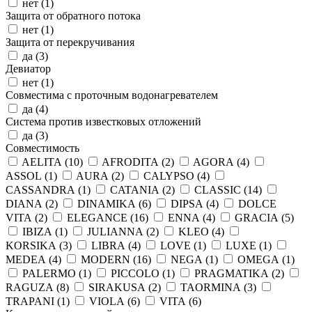
нет (
1
)
Защита от обратного потока
нет (
1
)
Защита от перекручивания
да (
3
)
Девиатор
нет (
1
)
Совместима с проточным водонагревателем
да (
4
)
Система против известковых отложений
да (
3
)
Совместимость
AELITA (
10
)
AFRODITA (
2
)
AGORA (
4
)
ASSOL (
1
)
AURA (
2
)
CALYPSO (
4
)
CASSANDRA (
1
)
CATANIA (
2
)
CLASSIC (
14
)
DIANA (
2
)
DINAMIKA (
6
)
DIPSA (
4
)
DOLCE
VITA (
2
)
ELEGANCE (
16
)
ENNA (
4
)
GRACIA (
5
)
IBIZA (
1
)
JULIANNA (
2
)
KLEO (
4
)
KORSIKA (
3
)
LIBRA (
4
)
LOVE (
1
)
LUXE (
1
)
MEDEA (
4
)
MODERN (
16
)
NEGA (
1
)
OMEGA (
1
)
PALERMO (
1
)
PICCOLO (
1
)
PRAGMATIKA (
2
)
RAGUZA (
8
)
SIRAKUSA (
2
)
TAORMINA (
3
)
TRAPANI (
1
)
VIOLA (
6
)
VITA (
6
)