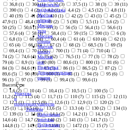
36,8 (
1
)
360 (
1
)
37 (
3
)
37,5 (
1
)
38 (
3
)
39 (
11
)
комплекты
390 (
1
)
4 (
2
)
4,2 (
1
)
4,4 (
2
)
4,5 (
12
)
4,8 (
11
)
гидромассажа
Массаж
40 (
19
)
41 (
2
)
410 (
1
)
42 (
2
)
43 (
1
)
45 (
2
)
общий
47,9 (
1
)
48,4 (
1
)
49 (
2
)
5 (
30
)
5,5 (
1
)
5,6 (
2
)
Массаж
50 (
25
)
50,6 (
1
)
55 (
3
)
56 (
5
)
56,4 (
1
)
56,6 (
1
)
тела
57,6 (
4
)
58 (
4
)
58,4 (
1
)
59 (
15
)
590 (
1
)
6 (
3
)
Массаж
6,8 (
1
)
60 (
94
)
60,4 (
4
)
61 (
4
)
610 (
4
)
62 (
1
)
спины
65 (
4
)
66 (
10
)
67 (
2
)
68 (
2
)
68,5 (
3
)
69 (
5
)
Массаж
69,4 (
1
)
70 (
120
)
700 (
1
)
71 (
4
)
710 (
4
)
шиацу
74 (
2
)
74,6 (
4
)
75 (
62
)
76,5 (
1
)
77 (
3
)
78 (
2
)
Массаж
79 (
4
)
8,9 (
1
)
80 (
80
)
80,6 (
1
)
800 (
1
)
81 (
6
)
ног
Подсветка
84 (
3
)
84,6 (
1
)
85 (
3
)
86 (
1
)
86,5 (
2
)
87 (
2
)
Дополнительные
89,6 (
5
)
90 (
49
)
900 (
1
)
93 (
1
)
94 (
5
)
95 (
6
)
опции
96 (
1
)
97 (
1
)
99 (
3
)
99,4 (
3
)
99,6 (
1
)
Высота, см
1,6 (
2
)
10 (
4
)
10,4 (
1
)
10,5 (
1
)
100 (
5
)
Унитазы
11,2 (
2
)
11,5 (
4
)
11,7 (
1
)
110 (
7
)
115 (
2
)
12 (
11
)
и
12,1 (
1
)
12,5 (
9
)
12,6 (
1
)
12,9 (
1
)
120 (
2
)
полотенцесушители
125 (
1
)
13,5 (
4
)
13,6 (
5
)
13.3 (
4
)
130 (
2
)
134 (
1
)
Унитазы
139 (
1
)
14 (
1
)
14,1 (
2
)
14,2 (
1
)
14,3 (
2
)
Напольные
14,6 (
4
)
14,7 (
2
)
140 (
2
)
141 (
1
)
141,7 (
1
)
унитазы
Подвесные
144,8 (
1
)
145 (
1
)
1468 (
1
)
1472 (
1
)
15 (
7
)