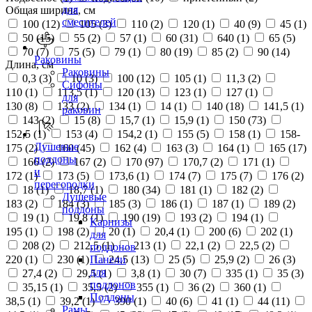
для
Общая ширина, см
смесителей
100 (
12
)
105 (
3
)
110 (
2
)
120 (
1
)
40 (
9
)
45 (
1
)
50 (
15
)
55 (
2
)
57 (
1
)
60 (
31
)
640 (
1
)
65 (
5
)
70 (
7
)
75 (
5
)
79 (
1
)
80 (
19
)
85 (
2
)
90 (
14
)
Раковины
Длина, см
Раковины
0,3 (
3
)
10 (
3
)
100 (
12
)
105 (
1
)
11,3 (
2
)
Сифоны
110 (
1
)
113,5 (
1
)
120 (
13
)
123 (
1
)
127 (
1
)
для
130 (
8
)
133 (
2
)
134 (
1
)
14 (
1
)
140 (
18
)
141,5 (
1
)
раковин
143 (
2
)
15 (
8
)
15,7 (
1
)
15,9 (
1
)
150 (
73
)
152,5 (
1
)
153 (
4
)
154,2 (
1
)
155 (
5
)
158 (
1
)
158-
Душевые
175 (
2
)
160 (
45
)
162 (
4
)
163 (
3
)
164 (
1
)
165 (
17
)
поддоны
166 (
2
)
167 (
2
)
170 (
97
)
170,7 (
2
)
171 (
1
)
и
172 (
1
)
173 (
5
)
173,6 (
1
)
174 (
7
)
175 (
7
)
176 (
2
)
перегородки
18 (
1
)
18,7 (
1
)
180 (
34
)
181 (
1
)
182 (
2
)
Душевые
183 (
2
)
184 (
3
)
185 (
3
)
186 (
1
)
187 (
1
)
189 (
2
)
поддоны
19 (
1
)
19,8 (
1
)
190 (
19
)
193 (
2
)
194 (
1
)
Карнизы
195 (
1
)
198 (
2
)
20 (
1
)
20,4 (
1
)
200 (
6
)
202 (
1
)
для
208 (
2
)
212,5 (
1
)
213 (
1
)
22,1 (
2
)
22,5 (
2
)
поддонов
220 (
1
)
230 (
1
)
24,5 (
13
)
25 (
5
)
25,9 (
2
)
26 (
3
)
Панели
для
27,4 (
2
)
29,5 (
1
)
3,8 (
1
)
30 (
7
)
335 (
1
)
35 (
3
)
поддонов
35,15 (
1
)
35,5 (
2
)
355 (
1
)
36 (
2
)
360 (
1
)
Поддоны
38,5 (
1
)
39,2 (
1
)
390 (
1
)
40 (
6
)
41 (
1
)
44 (
11
)
Рамы