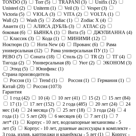
TONDO (
3
)
Torr (
5
)
TRAPANI (
3
)
Unifix (
12
)
Unisteel (
2
)
Uniterm (
1
)
Veil (
3
)
Vesper (
3
)
Victoria (
5
)
VIOLA (
3
)
VITA (
2
)
VOLTA (
1
)
Wall (
2
)
Wash (
5
)
Zodiac (
1
)
Zodiac X (
4
)
Аванти (
1
)
АЛИСА ДУБЛЬ (
3
)
АТЛАС (
2
)
боковая (
6
)
БЬЯНКА (
1
)
Вита (
5
)
ДЖУЛИАННА (
4
)
Классик (
3
)
Кода (
1
)
МИНИМИ (
12
)
Ноктюрн (
1
)
Нота New (
4
)
Прованс (
6
)
Рама
универсальная (
12
)
Рама универсальная ПУ (
1
)
РЕВО (
7
)
Соната (
18
)
Стиль (
2
)
ТR (
2
)
ТГ (
4
)
Тигода (
2
)
Универсальная (
8
)
Уют (
2
)
ЭКОНОМ (
3
)
Этюд (
5
)
Юнификс (
1
)
Страна производитель
Россия (
1
)
Trend (
1
)
Россия (
1
)
Германия (
1
)
Китай (
20
)
Россия (
1073
)
Гарантия
1 год (
42
)
10 (
4
)
10 лет (
41
)
15 (
2
)
15 лет (
84
)
17 (
1
)
17 лет (
152
)
2 года (
485
)
20 лет (
24
)
24
мес (
14
)
24 месяца (
7
)
25 лет (
18
)
3 года (
24
)
4
года (
1
)
5 лет (
20
)
6 месяцев (
4
)
7 лет (
1
)
7
лет* (
1
)
Корпус - 10 лет, водозапорные механизмы - 5
лет (
5
)
Корпус - 10 лет, душевые аксессуары в комплекте -
3 года, излив, картриджи и кранбуксы - 5 лет (
1
)
Корпус -