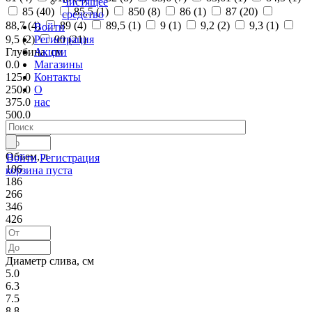
Чистящее
85 (
40
)
85,5 (
1
)
850 (
8
)
86 (
1
)
87 (
20
)
средство
88,7 (
4
)
89 (
4
)
89,5 (
1
)
9 (
1
)
9,2 (
2
)
9,3 (
1
)
Войти
Регистрация
9,5 (
2
)
90 (
21
)
Акции
Глубина, см
Магазины
0.0
Контакты
125.0
О
250.0
нас
375.0
500.0
Объем, л
Войти
Регистрация
106
корзина пуста
186
266
346
426
Диаметр слива, см
5.0
6.3
7.5
8.8