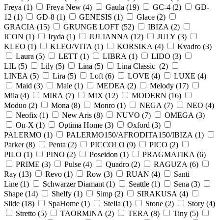
Freya (
1
)
Freya New (
4
)
Gaula (
19
)
GC-4 (
2
)
GD-
12 (
1
)
GD-8 (
1
)
GENESIS (
1
)
Glace (
2
)
GRACIA (
15
)
GRUNGE LOFT (
52
)
IBIZA (
2
)
ICON (
1
)
Iryda (
1
)
JULIANNA (
12
)
JULY (
3
)
KLEO (
1
)
KLEO/VITA (
1
)
KORSIKA (
4
)
Kvadro (
3
)
Laura (
5
)
LETT (
1
)
LIBRA (
1
)
LIDO (
3
)
LIL (
5
)
Lily (
5
)
Lina (
5
)
Lina Classic (
2
)
LINEA (
5
)
Lira (
5
)
Loft (
6
)
LOVE (
4
)
LUXE (
4
)
Maid (
3
)
Male (
1
)
MEDEA (
2
)
Melody (
17
)
Mila (
4
)
MIRA (
7
)
MIX (
12
)
MODERN (
16
)
Moduo (
2
)
Mona (
8
)
Monro (
1
)
NEGA (
7
)
NEO (
4
)
Neofix (
1
)
New Aris (
8
)
NUVO (
7
)
OMEGA (
3
)
On-X (
1
)
Optima Home (
3
)
Oxford (
3
)
PALERMO (
1
)
PALERMO150/AFRODITA150/IBIZA (
1
)
Parker (
8
)
Penta (
2
)
PICCOLO (
9
)
PICO (
2
)
PILO (
1
)
PINO (
2
)
Poseidon (
1
)
PRAGMATIKA (
6
)
PRIME (
3
)
Pulse (
4
)
Quadro (
2
)
RAGUZA (
6
)
Ray (
13
)
Revo (
1
)
Row (
3
)
RUAN (
4
)
Santi
Line (
1
)
Schwarzer Diamant (
1
)
Seattle (
1
)
Sena (
3
)
Shape (
14
)
Shelfy (
1
)
Simp (
2
)
SIRAKUSA (
4
)
Slide (
18
)
SpaHome (
1
)
Stella (
1
)
Stone (
2
)
Story (
4
)
Stretto (
5
)
TAORMINA (
2
)
TERA (
8
)
Tiny (
5
)