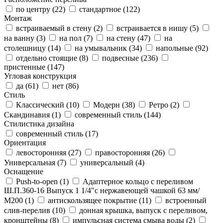
по центру (
22
)
стандартное (
122
)
Монтаж
встраиваемый в стену (
2
)
встраивается в нишу (
5
)
на ванну (
3
)
на пол (
7
)
на стену (
47
)
на
столешницу (
14
)
на умывальник (
34
)
напольные (
92
)
отдельно стоящие (
8
)
подвесные (
236
)
пристенные (
147
)
Угловая конструкция
да (
61
)
нет (
86
)
Стиль
Классический (
10
)
Модерн (
38
)
Ретро (
2
)
Скандинавия (
1
)
современный стиль (
144
)
Стилистика дизайна
современный стиль (
17
)
Ориентация
левосторонняя (
27
)
правосторонняя (
26
)
Универсальная (
7
)
универсальный (
4
)
Оснащение
Push-to-open (
1
)
Адаптерное кольцо с переливом
Ш.П.360-16 Выпуск 1 1/4"с нержавеющей чашкой 63 мм/
М200 (
1
)
антискользящее покрытие (
11
)
встроенный
слив-перелив (
10
)
донная крышка, выпуск с переливом,
кронштейны (
8
)
импульсная система смыва воды (
2
)