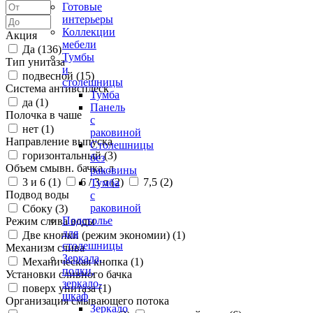
Готовые
интерьеры
Коллекции
Акция
мебели
Да (
136
)
Тумбы
Тип унитаза
и
подвесной (
15
)
столешницы
Система антивсплеск
Тумба
да (
1
)
Панель
Полочка в чаше
с
нет (
1
)
раковиной
Направление выпуска
Столешницы
горизонтальный (
3
)
без
Объем смывн. бачка, л
раковины
3 и 6 (
1
)
6 / 3 л (
2
)
7,5 (
2
)
Тумба
Подвод воды
с
раковиной
Сбоку (
3
)
Подстолье
Режим слива воды
для
Две кнопки (режим экономии) (
1
)
столешницы
Механизм слива
Зеркала,
Механическая кнопка (
1
)
полки,
Установки сливного бачка
зеркало-
поверх унитаза (
1
)
шкаф
Организация смывающего потока
Зеркало