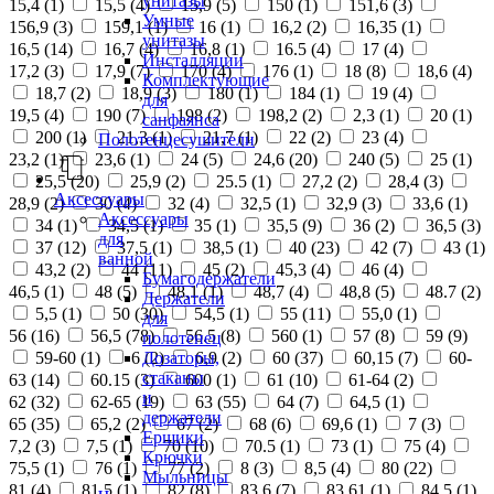
унитазы
15,4 (
1
)
15,5 (
4
)
15,9 (
5
)
150 (
1
)
151,6 (
3
)
Умные
156,9 (
3
)
159,1 (
1
)
16 (
1
)
16,2 (
2
)
16,35 (
1
)
унитазы
16,5 (
14
)
16,7 (
4
)
16,8 (
1
)
16.5 (
4
)
17 (
4
)
Инсталляции
17,2 (
3
)
17,9 (
7
)
170 (
4
)
176 (
1
)
18 (
8
)
18,6 (
4
)
Комплектующие
18,7 (
2
)
18,9 (
3
)
180 (
1
)
184 (
1
)
19 (
4
)
для
19,5 (
4
)
190 (
7
)
198 (
2
)
198,2 (
2
)
2,3 (
1
)
20 (
1
)
санфаянса
200 (
1
)
21,3 (
1
)
21,7 (
1
)
22 (
2
)
23 (
4
)
Полотенцесушители
23,2 (
1
)
23,6 (
1
)
24 (
5
)
24,6 (
20
)
240 (
5
)
25 (
1
)
25,5 (
20
)
25,9 (
2
)
25.5 (
1
)
27,2 (
2
)
28,4 (
3
)
Аксессуары
28,9 (
2
)
30 (
4
)
32 (
4
)
32,5 (
1
)
32,9 (
3
)
33,6 (
1
)
Аксессуары
34 (
1
)
34,5 (
1
)
35 (
1
)
35,5 (
9
)
36 (
2
)
36,5 (
3
)
для
37 (
12
)
37,5 (
1
)
38,5 (
1
)
40 (
23
)
42 (
7
)
43 (
1
)
ванной
43,2 (
2
)
44 (
11
)
45 (
2
)
45,3 (
4
)
46 (
4
)
Бумагодержатели
46,5 (
1
)
48 (
5
)
48,1 (
1
)
48,7 (
4
)
48,8 (
5
)
48.7 (
2
)
Держатели
5,5 (
1
)
50 (
30
)
54,5 (
1
)
55 (
11
)
55,0 (
1
)
для
56 (
16
)
56,5 (
78
)
56.5 (
8
)
560 (
1
)
57 (
8
)
59 (
9
)
полотенец
Дозаторы,
59-60 (
1
)
6 (
2
)
6,9 (
2
)
60 (
37
)
60,15 (
7
)
60-
стаканы
63 (
14
)
60.15 (
3
)
600 (
1
)
61 (
10
)
61-64 (
2
)
и
62 (
32
)
62-65 (
19
)
63 (
55
)
64 (
7
)
64,5 (
1
)
держатели
65 (
35
)
65,2 (
2
)
67 (
2
)
68 (
6
)
69,6 (
1
)
7 (
3
)
Ершики
7,2 (
3
)
7,5 (
1
)
70 (
10
)
70.5 (
1
)
73 (
1
)
75 (
4
)
Крючки
75,5 (
1
)
76 (
1
)
77 (
2
)
8 (
3
)
8,5 (
4
)
80 (
22
)
Мыльницы
81 (
4
)
81,5 (
1
)
82 (
8
)
83,6 (
7
)
83,61 (
1
)
84,5 (
1
)