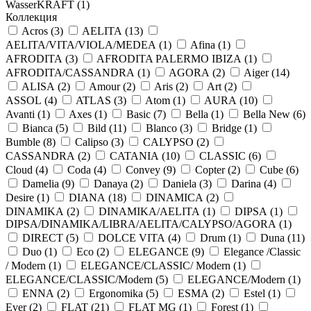
WasserKRAFT (
1
)
Коллекция
Acros (
3
)
AELITA (
13
)
AELITA/VITA/VIOLA/MEDEA (
1
)
Afina (
1
)
AFRODITA (
3
)
AFRODITA PALERMO IBIZA (
1
)
AFRODITA/CASSANDRA (
1
)
AGORA (
2
)
Aiger (
14
)
ALISA (
2
)
Amour (
2
)
Aris (
2
)
Art (
2
)
ASSOL (
4
)
ATLAS (
3
)
Atom (
1
)
AURA (
10
)
Avanti (
1
)
Axes (
1
)
Basic (
7
)
Bella (
1
)
Bella New (
6
)
Bianca (
5
)
Bild (
11
)
Blanco (
3
)
Bridge (
1
)
Bumble (
8
)
Calipso (
3
)
CALYPSO (
2
)
CASSANDRA (
2
)
CATANIA (
10
)
CLASSIC (
6
)
Cloud (
4
)
Coda (
4
)
Convey (
9
)
Copter (
2
)
Cube (
6
)
Damelia (
9
)
Danaya (
2
)
Daniela (
3
)
Darina (
4
)
Desire (
1
)
DIANA (
18
)
DINAMICA (
2
)
DINAMIKA (
2
)
DINAMIKA/AELITA (
1
)
DIPSA (
1
)
DIPSA/DINAMIKA/LIBRA/AELITA/CALYPSO/AGORA (
1
)
DIRECT (
5
)
DOLCE VITA (
4
)
Drum (
1
)
Duna (
11
)
Duo (
1
)
Eco (
2
)
ELEGANCE (
9
)
Elegance /Classic
/ Modern (
1
)
ELEGANCE/CLASSIC/ Modern (
1
)
ELEGANCE/CLASSIC/Modern (
5
)
ELEGANCE/Modern (
1
)
ENNA (
2
)
Ergonomika (
5
)
ESMA (
2
)
Estel (
1
)
Ever (
2
)
FLAT (
21
)
FLAT MG (
1
)
Forest (
1
)