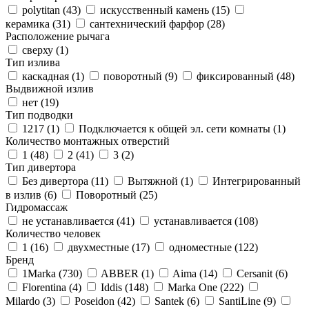
polytitan (
43
)
искусственный камень (
15
)
керамика (
31
)
сантехнический фарфор (
28
)
Расположение рычага
сверху (
1
)
Тип излива
каскадная (
1
)
поворотный (
9
)
фиксированный (
48
)
Выдвижной излив
нет (
19
)
Тип подводки
1217 (
1
)
Подключается к общей эл. сети комнаты (
1
)
Количество монтажных отверстий
1 (
48
)
2 (
41
)
3 (
2
)
Тип дивертора
Без дивертора (
11
)
Вытяжной (
1
)
Интегрированный
в излив (
6
)
Поворотный (
25
)
Гидромассаж
не устанавливается (
41
)
устанавливается (
108
)
Количество человек
1 (
16
)
двухместные (
17
)
одноместные (
122
)
Бренд
1Marka (
730
)
ABBER (
1
)
Aima (
14
)
Cersanit (
6
)
Florentina (
4
)
Iddis (
148
)
Marka One (
222
)
Milardo (
3
)
Poseidon (
42
)
Santek (
6
)
SantiLine (
9
)