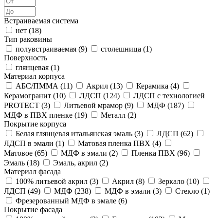
Встраиваемая система
нет (
18
)
Тип раковины
полувстраиваемая (
9
)
столешница (
1
)
Поверхность
глянцевая (
1
)
Материал корпуса
АБС/ПММА (
11
)
Акрил (
13
)
Керамика (
4
)
Керамогранит (
10
)
ЛДСП (
124
)
ЛДСП с технологией
PROTECT (
3
)
Литьевой мрамор (
9
)
МДФ (
187
)
МДФ в ПВХ пленке (
19
)
Металл (
2
)
Покрытие корпуса
Белая глянцевая итальянская эмаль (
3
)
ЛДСП (
62
)
ЛДСП в эмали (
1
)
Матовая пленка ПВХ (
4
)
Матовое (
65
)
МДФ в эмали (
2
)
Пленка ПВХ (
96
)
Эмаль (
18
)
Эмаль, акрил (
2
)
Материал фасада
100% литьевой акрил (
3
)
Акрил (
8
)
Зеркало (
10
)
ЛДСП (
49
)
МДФ (
238
)
МДФ в эмали (
3
)
Стекло (
1
)
Фрезерованный МДФ в эмале (
6
)
Покрытие фасада