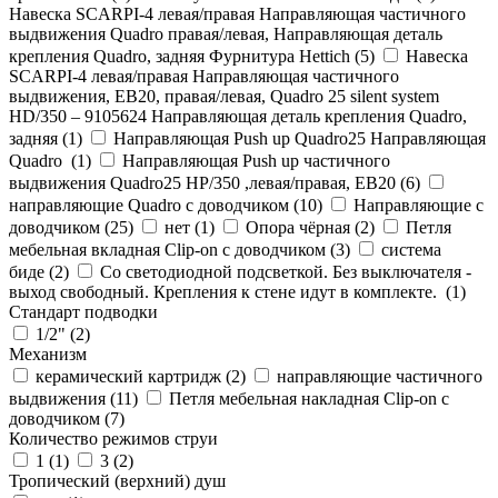
Навеска SCARPI-4 левая/правая Направляющая частичного
выдвижения Quadro правая/левая, Направляющая деталь
крепления Quadro, задняя Фурнитура Hettich (
5
)
Навеска
SCARPI-4 левая/правая Направляющая частичного
выдвижения, ЕВ20, правая/левая, Quadro 25 silent system
HD/350 – 9105624 Направляющая деталь крепления Quadro,
задняя (
1
)
Направляющая Push up Quadro25 Направляющая
Quadro (
1
)
Направляющая Push up частичного
выдвижения Quadro25 НР/350 ,левая/правая, ЕВ20 (
6
)
направляющие Quadro с доводчиком (
10
)
Направляющие с
доводчиком (
25
)
нет (
1
)
Опора чёрная (
2
)
Петля
мебельная вкладная Clip-on с доводчиком (
3
)
система
биде (
2
)
Со светодиодной подсветкой. Без выключателя -
выход свободный. Крепления к стене идут в комплекте. (
1
)
Стандарт подводки
1/2" (
2
)
Механизм
керамический картридж (
2
)
направляющие частичного
выдвижения (
11
)
Петля мебельная накладная Clip-on с
доводчиком (
7
)
Количество режимов струи
1 (
1
)
3 (
2
)
Тропический (верхний) душ