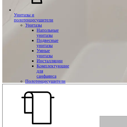
Унитазы и
полотенцесушители
Унитазы
Напольные
унитазы
Подвесные
унитазы
Умные
унитазы
Инсталляции
Комплектующие
для
санфаянса
Полотенцесушители