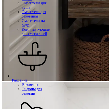
Смесители для
душа
Смеситель для
раковины
Смесители на
биде
Комплектующие
для смесителей
Раковины
Раковины
Сифоны для
раковин