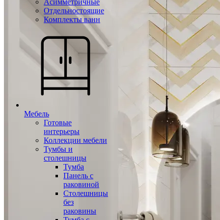
Асимметричные
Отдельностоящие
Комплекты ванн
Мебель
Готовые
интерьеры
Коллекции мебели
Тумбы и
столешницы
Тумба
Панель с
раковиной
Столешницы
без
раковины
Тумба с