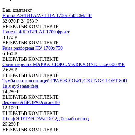
Ваш комплект
Ванна АЭЛИТА/AELITA 1700х750 СМ/ПР
32 070 Р
24 053 Р
ВЫБРАТЬ
В КОМПЛЕКТЕ
Панель ФЛЭТ/FLAT 1700 фронт
8 170 Р
ВЫБРАТЬ
В КОМПЛЕКТЕ
Рама разборная ПУ 1700х750
6 160 Р
ВЫБРАТЬ
В КОМПЛЕКТЕ
Слив-перелив МАРКА ЛЮКС/MARKA ONE Luxe 600 ФК
2 625 Р
ВЫБРАТЬ
В КОМПЛЕКТЕ
Тумба со столешницей ГРАНЖ ЛОФТ/GRUNGE LOFT 80П
1в.я дуб намибия
14 280 Р
ВЫБРАТЬ
В КОМПЛЕКТЕ
Зеркало АВРОРА/Aurora 80
12 100 Р
ВЫБРАТЬ
В КОМПЛЕКТЕ
Шкаф ЭЛЕГАНТ/Wall 67 2д белый глянец
26 280 Р
ВЫБРАТЬ
В КОМПЛЕКТЕ