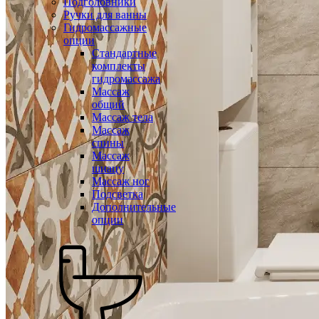
Подголовники
Ручки для ванны
Гидромассажные
опции
Стандартные
комплекты
гидромассажа
Массаж
общий
Массаж тела
Массаж
спины
Массаж
шиацу
Массаж ног
Подсветка
Дополнительные
опции