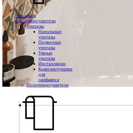
Унитазы и
полотенцесушители
Унитазы
Напольные
унитазы
Подвесные
унитазы
Умные
унитазы
Инсталляции
Комплектующие
для
санфаянса
Полотенцесушители