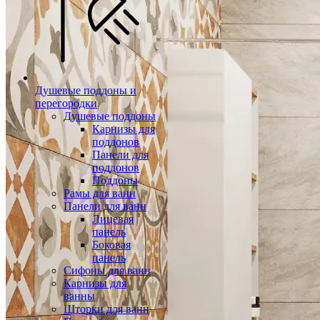
Душевые поддоны и
перегородки
Душевые поддоны
Карнизы для
поддонов
Панели для
поддонов
Поддоны
Рамы для ванн
Панели для ванн
Лицевая
панель
Боковая
панель
Сифоны для ванн
Карнизы для
ванны
Шторки для ванн