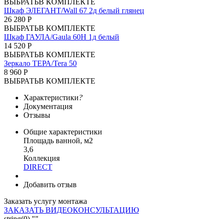
ВЫБРАТЬ
В КОМПЛЕКТЕ
Шкаф ЭЛЕГАНТ/Wall 67 2д белый глянец
26 280 Р
ВЫБРАТЬ
В КОМПЛЕКТЕ
Шкаф ГАУЛА/Gaula 60Н 1д белый
14 520 Р
ВЫБРАТЬ
В КОМПЛЕКТЕ
Зеркало ТЕРА/Tera 50
8 960 Р
ВЫБРАТЬ
В КОМПЛЕКТЕ
Характеристики
?
Документация
Отзывы
Общие характеристики
Площадь ванной, м2
3,6
Коллекция
DIRECT
Добавить отзыв
Заказать услугу монтажа
ЗАКАЗАТЬ ВИДЕОКОНСУЛЬТАЦИЮ
string(0) ""