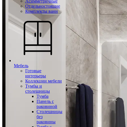
Асимметричные
Отдельностоящие
Комплекты ванн
Мебель
Готовые
интерьеры
Коллекции мебели
Тумбы и
столешницы
Тумба
Панель с
раковиной
Столешницы
без
раковины
Тумба с