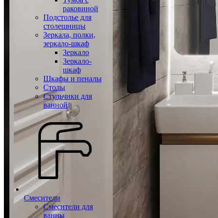
раковиной
Подстолье для
столешницы
Зеркала, полки,
зеркало-шкаф
Зеркало
Зеркало-
шкаф
Шкафы и пеналы
Столы
Стульчики для
ванной
Смесители
Смесители для
ванны