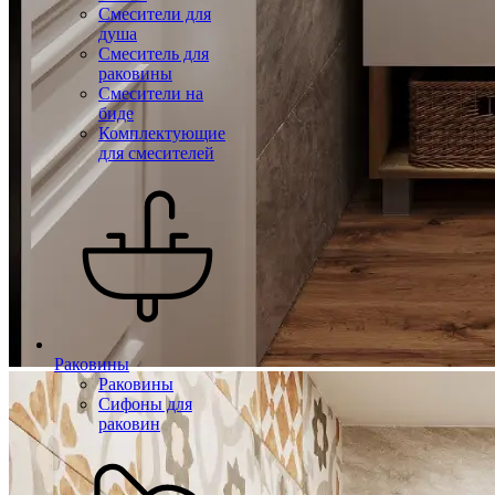
Смесители для
душа
Смеситель для
раковины
Смесители на
биде
Комплектующие
для смесителей
Раковины
Раковины
Сифоны для
раковин