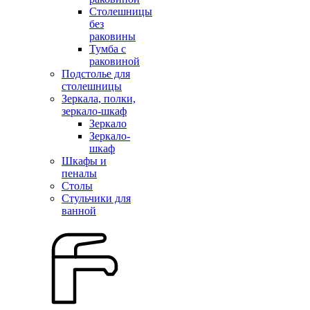
Столешницы
без
раковины
Тумба с
раковиной
Подстолье для
столешницы
Зеркала, полки,
зеркало-шкаф
Зеркало
Зеркало-
шкаф
Шкафы и
пеналы
Столы
Стульчики для
ванной