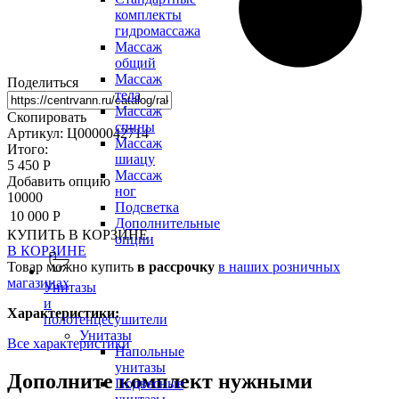
комплекты
гидромассажа
Массаж
общий
Массаж
Поделиться
тела
Массаж
Скопировать
спины
Артикул: Ц0000042714
Массаж
Итого:
шиацу
5 450 Р
Массаж
Добавить опцию
ног
10000
Подсветка
10 000 Р
Дополнительные
КУПИТЬ
В КОРЗИНЕ
опции
В КОРЗИНЕ
Товар можно купить
в рассрочку
в наших розничных
магазинах
Унитазы
и
Характеристики:
полотенцесушители
Унитазы
Все характеристики
Напольные
унитазы
Дополните комплект нужными
Подвесные