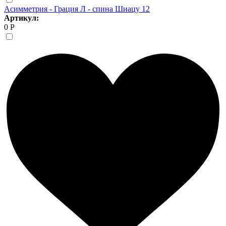
Асимметрия - Грация Л - спина Шиацу 12
Артикул:
0 Р