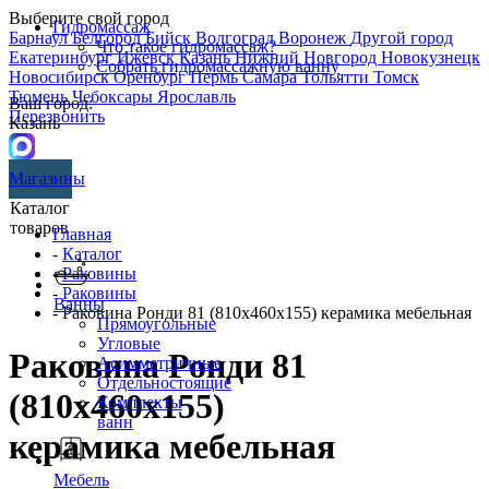
Выберите свой город
Гидромассаж
Барнаул
Белгород
Бийск
Волгоград
Воронеж
Другой город
Что такое гидромассаж?
Екатеринбург
Ижевск
Казань
Нижний Новгород
Новокузнецк
Собрать гидромассажную ванну
Новосибирск
Оренбург
Пермь
Самара
Тольятти
Томск
Тюмень
Чебоксары
Ярославль
Ваш город:
Перезвонить
Казань
Магазины
Каталог
товаров
Главная
-
Каталог
-
Раковины
-
Раковины
Ванны
- Раковина Ронди 81 (810х460х155) керамика мебельная
Прямоугольные
Угловые
Раковина Ронди 81
Асимметричные
Отдельностоящие
(810х460х155)
Комплекты
ванн
керамика мебельная
Мебель