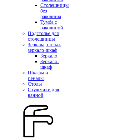
Столешницы
без
раковины
Тумба с
раковиной
Подстолье для
столешницы
Зеркала, полки,
зеркало-шкаф
Зеркало
Зеркало-
шкаф
Шкафы и
пеналы
Столы
Стульчики для
ванной