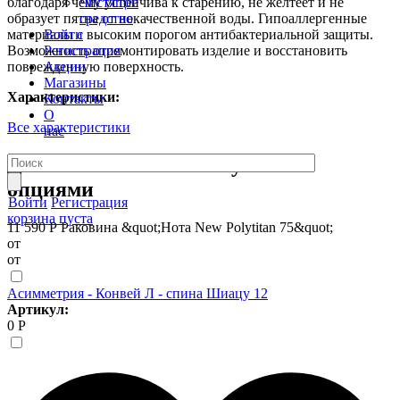
Чистящее
благодаря чему устойчива к старению, не желтеет и не
средство
образует пятна от некачественной воды. Гипоаллергенные
Войти
материалы с высоким порогом антибактериальной защиты.
Регистрация
Возможность отремонтировать изделие и восстановить
Акции
поврежденную поверхность.
Магазины
Характеристики:
Контакты
О
Все характеристики
нас
Дополните комплект нужными
опциями
Войти
Регистрация
корзина пуста
11 590 Р
Раковина &quot;Нота New Polytitan 75&quot;
от
от
Асимметрия - Конвей Л - спина Шиацу 12
Артикул:
0 Р