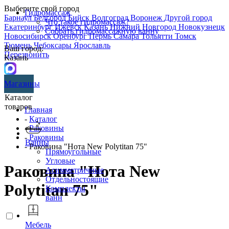
Выберите свой город
Гидромассаж
Барнаул
Белгород
Бийск
Волгоград
Воронеж
Другой город
Что такое гидромассаж?
Екатеринбург
Ижевск
Казань
Нижний Новгород
Новокузнецк
Собрать гидромассажную ванну
Новосибирск
Оренбург
Пермь
Самара
Тольятти
Томск
Тюмень
Чебоксары
Ярославль
Ваш город:
Перезвонить
Казань
Магазины
Каталог
товаров
Главная
-
Каталог
-
Раковины
-
Раковины
Ванны
- Раковина "Нота New Polytitan 75"
Прямоугольные
Угловые
Раковина "Нота New
Асимметричные
Отдельностоящие
Polytitan 75"
Комплекты
ванн
Мебель