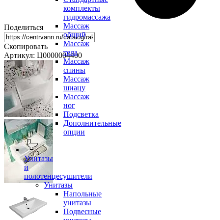
комплекты
гидромассажа
Массаж
Поделиться
общий
Массаж
Скопировать
тела
Артикул: Ц0000004400
Массаж
спины
Массаж
шиацу
Массаж
ног
Подсветка
Дополнительные
опции
Унитазы
и
полотенцесушители
Унитазы
Напольные
унитазы
Подвесные