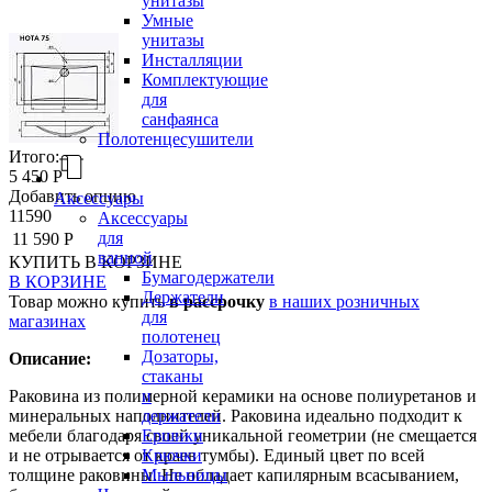
унитазы
Умные
унитазы
Инсталляции
Комплектующие
для
санфаянса
Полотенцесушители
Итого:
5 450 Р
Добавить опцию
Аксессуары
11590
Аксессуары
для
11 590 Р
ванной
КУПИТЬ
В КОРЗИНЕ
Бумагодержатели
В КОРЗИНЕ
Держатели
Товар можно купить
в рассрочку
в наших розничных
для
магазинах
полотенец
Дозаторы,
Описание:
стаканы
и
Раковина из полимерной керамики на основе полиуретанов и
держатели
минеральных наполнителей. Раковина идеально подходит к
Ершики
мебели благодаря своей уникальной геометрии (не смещается
Крючки
и не отрывается от краев тумбы). Единый цвет по всей
Мыльницы
толщине раковины. Не обладает капилярным всасыванием,