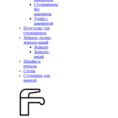
Столешницы
без
раковины
Тумба с
раковиной
Подстолье для
столешницы
Зеркала, полки,
зеркало-шкаф
Зеркало
Зеркало-
шкаф
Шкафы и
пеналы
Столы
Стульчики для
ванной