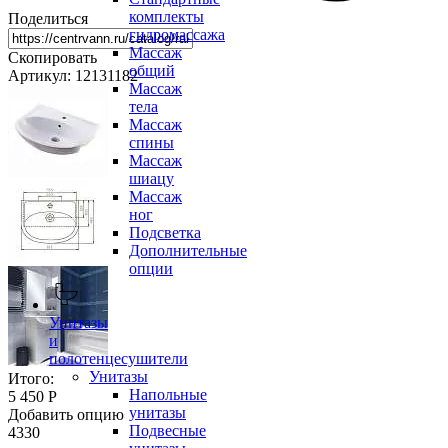
комплекты
Поделиться
гидромассажа
Массаж
Скопировать
общий
Артикул: 12131182
Массаж
тела
Массаж
спины
Массаж
шиацу
Массаж
ног
Подсветка
Дополнительные
опции
Унитазы
и
полотенцесушители
Унитазы
Итого:
Напольные
5 450 Р
унитазы
Добавить опцию
Подвесные
4330