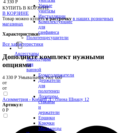
унитазы
4 330 Р
Умные
КУПИТЬ
В КОРЗИНЕ
унитазы
В КОРЗИНЕ
Инсталляции
Товар можно купить
в рассрочку
в наших розничных
Комплектующие
магазинах
для
санфаянса
Характеристики:
Полотенцесушители
Все характеристики
Аксессуары
Дополните комплект нужными
Аксессуары
опциями
для
ванной
Бумагодержатели
4 330 Р
Умывальник Уют 600
Держатели
от
для
от
полотенец
Дозаторы,
Асимметрия - Конвей Л - спина Шиацу 12
стаканы
Артикул:
и
0 Р
держатели
Ершики
Крючки
Мыльницы