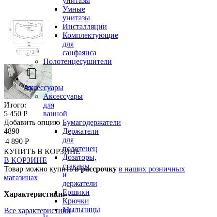
унитазы
Умные
унитазы
Инсталляции
Комплектующие
для
санфаянса
Полотенцесушители
Аксессуары
Аксессуары
для
Итого:
ванной
5 450 Р
Бумагодержатели
Добавить опцию
Держатели
4890
для
4 890 Р
полотенец
КУПИТЬ
В КОРЗИНЕ
Дозаторы,
В КОРЗИНЕ
стаканы
Товар можно купить
в рассрочку
в наших розничных
и
магазинах
держатели
Ершики
Характеристики:
Крючки
Мыльницы
Все характеристики