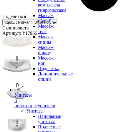
комплекты
гидромассажа
Массаж
Поделиться
общий
Массаж
Скопировать
тела
Артикул: У17966
Массаж
спины
Массаж
шиацу
Массаж
ног
Подсветка
Дополнительные
опции
Унитазы
и
полотенцесушители
Унитазы
Напольные
унитазы
Подвесные