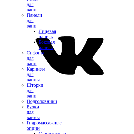
для
ванн
Панели
для
ванн
Лицевая
панель
Боковая
панель
Сифоны
для
ванн
Карнизы
для
ванны
Шторки
для
ванн
Подголовники
Ручки
для
ванны
Гидромассажные
опции
Стандартные