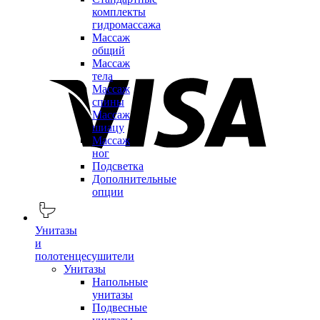
комплекты
гидромассажа
Массаж
общий
Массаж
тела
Массаж
спины
Массаж
шиацу
Массаж
ног
Подсветка
Дополнительные
опции
Унитазы
и
полотенцесушители
Унитазы
Напольные
унитазы
Подвесные