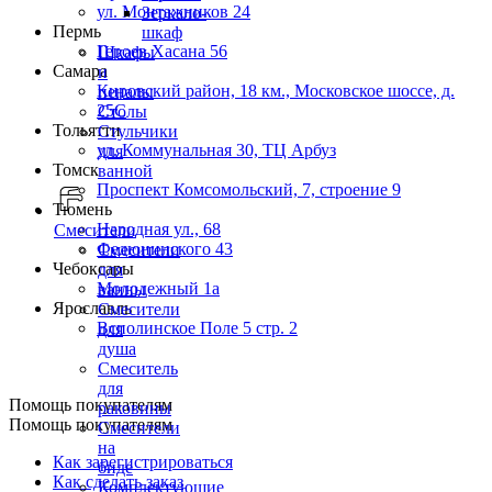
ул. Монтажников 24
Зеркало-
Пермь
шкаф
Героев Хасана 56
Шкафы
Самара
и
Кировский район, 18 км., Московское шоссе, д.
пеналы
25С
Столы
Тольятти
Стульчики
ул. Коммунальная 30, ТЦ Арбуз
для
Томск
ванной
Проспект Комсомольский, 7, строение 9
Тюмень
Народная ул., 68
Смесители
Федюнинского 43
Смесители
Чебоксары
для
Молодежный 1а
ванны
Ярославль
Смесители
Всполинское Поле 5 стр. 2
для
душа
Смеситель
для
Помощь покупателям
раковины
Помощь покупателям
Смесители
на
Как зарегистрироваться
биде
Как сделать заказ
Комплектующие