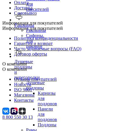
Оплата
для
Доставка
смесителей
Самовывоз
Информация для покупателей
Раковины
Информация для покупателей
Раковины
Сифоны
Политика конфиденциальности
для
Гарантия и возврат
раковин
Часто задаваемые вопросы (FAQ)
Договор оферты
Душевые
О компании
поддоны
О компании
и
перегородки
Отзывы покупателей
Душевые
Новости
поддоны
ISO 9001
Карнизы
Магазины
для
Контакты
поддонов
Панели
для
8 800 550 30 13
поддонов
Поддоны
Рамы