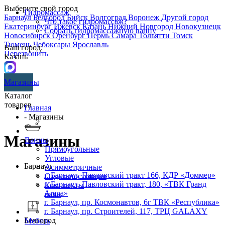
Выберите свой город
Гидромассаж
Барнаул
Белгород
Бийск
Волгоград
Воронеж
Другой город
Что такое гидромассаж?
Екатеринбург
Ижевск
Казань
Нижний Новгород
Новокузнецк
Собрать гидромассажную ванну
Новосибирск
Оренбург
Пермь
Самара
Тольятти
Томск
Тюмень
Чебоксары
Ярославль
Ваш город:
Перезвонить
Казань
Магазины
Каталог
товаров
Главная
- Магазины
Магазины
Ванны
Прямоугольные
Угловые
Барнаул
Асимметричные
г. Барнаул, Павловский тракт 166, КДР «Доммер»
Отдельностоящие
г. Барнаул,​ ​Павловский тракт, 180, «ТВК Гранд
Комплекты
Arena»
ванн
г. Барнаул, пр. Космонавтов, 6г ТВК «Республика»
г. Барнаул, пр. Строителей, 117, ТРЦ GALAXY
Белгород
Мебель