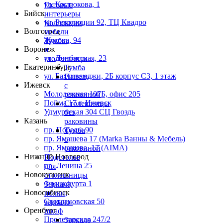
ул. Костюкова, 1
Готовые
Бийск
интерьеры
ул. Революции 92, ТЦ Квадро
Коллекции
Волгоград
мебели
Жукова, 94
Тумбы
Воронеж
и
ул. Донбасская, 23
столешницы
Екатеринбург
Тумба
ул. Бахчиванджи, 2Б корпус С3, 1 этаж
Панель
Ижевск
с
Молодежная 107Б, офис 205
раковиной
Пойма 17 г. Ижевск
Столешницы
Удмуртская 304 СЦ Гвоздь
без
Казань
раковины
пр. Победы 90
Тумба
пр. Ямашева 17 (Marka Ванны & Мебель)
с
пр. Ямашева, 17 (AIMA)
раковиной
Нижний Новгород
Подстолье
пр. Ленина 25
для
Новокузнецк
столешницы
Франкфурта 1
Зеркала,
Новосибирск
полки,
Светлановская 50
зеркало-
Оренбург
шкаф
Пролетарская 247/2
Зеркало