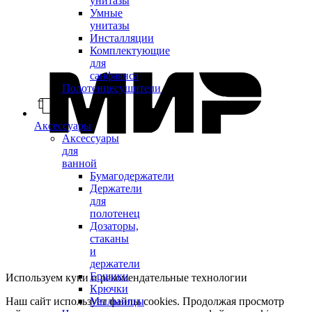
унитазы
Умные
унитазы
Инсталляции
Комплектующие
для
санфаянса
Полотенцесушители
Аксессуары
Аксессуары
для
ванной
Бумагодержатели
Держатели
для
полотенец
Дозаторы,
стаканы
и
держатели
Ершики
Используем куки и рекомендательные технологии
Крючки
Мыльницы
Наш сайт использует файлы cookies. Продолжая просмотр