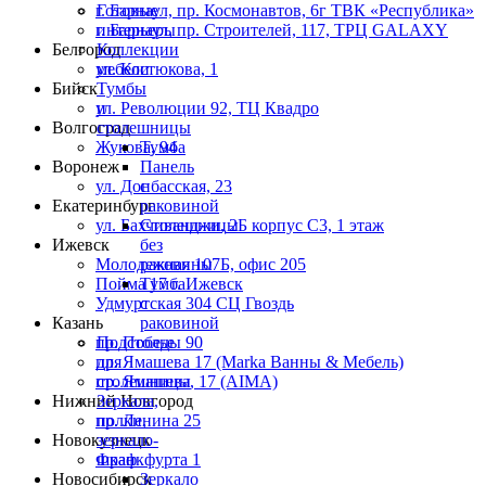
г. Барнаул, пр. Космонавтов, 6г ТВК «Республика»
Готовые
г. Барнаул, пр. Строителей, 117, ТРЦ GALAXY
интерьеры
Белгород
Коллекции
ул. Костюкова, 1
мебели
Бийск
Тумбы
ул. Революции 92, ТЦ Квадро
и
Волгоград
столешницы
Жукова, 94
Тумба
Воронеж
Панель
ул. Донбасская, 23
с
Екатеринбург
раковиной
ул. Бахчиванджи, 2Б корпус С3, 1 этаж
Столешницы
Ижевск
без
Молодежная 107Б, офис 205
раковины
Пойма 17 г. Ижевск
Тумба
Удмуртская 304 СЦ Гвоздь
с
Казань
раковиной
пр. Победы 90
Подстолье
пр. Ямашева 17 (Marka Ванны & Мебель)
для
пр. Ямашева, 17 (AIMA)
столешницы
Нижний Новгород
Зеркала,
пр. Ленина 25
полки,
Новокузнецк
зеркало-
Франкфурта 1
шкаф
Новосибирск
Зеркало