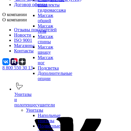
Договор оферты
комплекты
гидромассажа
О компании
Массаж
О компании
общий
Массаж
Отзывы покупателей
тела
Новости
Массаж
ISO 9001
спины
Магазины
Массаж
Контакты
шиацу
Массаж
ног
8 800 550 30 13
Подсветка
Дополнительные
опции
Унитазы
и
полотенцесушители
Унитазы
Напольные
унитазы
Подвесные