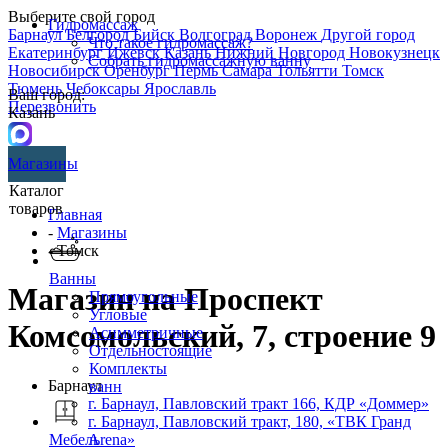
Выберите свой город
Гидромассаж
Барнаул
Белгород
Бийск
Волгоград
Воронеж
Другой город
Что такое гидромассаж?
Екатеринбург
Ижевск
Казань
Нижний Новгород
Новокузнецк
Собрать гидромассажную ванну
Новосибирск
Оренбург
Пермь
Самара
Тольятти
Томск
Тюмень
Чебоксары
Ярославль
Ваш город:
Перезвонить
Казань
Магазины
Каталог
товаров
Главная
-
Магазины
- Томск
Ванны
Магазин на Проспект
Прямоугольные
Угловые
Комсомольский, 7, строение 9
Асимметричные
Отдельностоящие
Комплекты
Барнаул
ванн
г. Барнаул, Павловский тракт 166, КДР «Доммер»
г. Барнаул,​ ​Павловский тракт, 180, «ТВК Гранд
Arena»
Мебель