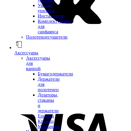
унитазы
Умные
унитазы
Инсталляции
Комплектующие
для
санфаянса
Полотенцесушители
Аксессуары
Аксессуары
для
ванной
Бумагодержатели
Держатели
для
полотенец
Дозаторы,
стаканы
и
держатели
Ершики
Крючки
Мыльницы