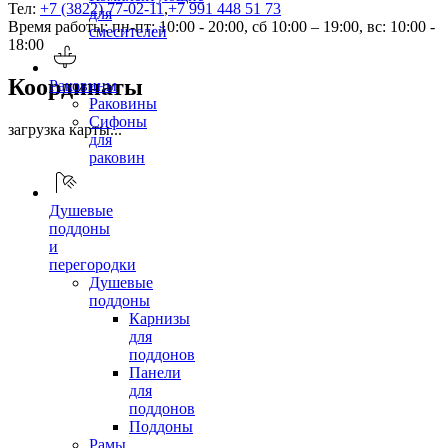
Тел:
+7 (3822) 77-02-11
,
+7 991 448 51 73
для
Время работы: пн-пт: 10:00 - 20:00, сб 10:00 – 19:00, вс: 10:00 -
смесителей
18:00
Координаты
Раковины
Раковины
Сифоны
загрузка карты...
для
раковин
Душевые
поддоны
и
перегородки
Душевые
поддоны
Карнизы
для
поддонов
Панели
для
поддонов
Поддоны
Рамы