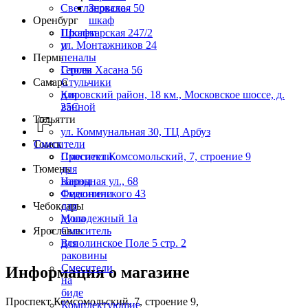
Светлановская 50
Зеркало-
Оренбург
шкаф
Пролетарская 247/2
Шкафы
ул. Монтажников 24
и
Пермь
пеналы
Героев Хасана 56
Столы
Самара
Стульчики
Кировский район, 18 км., Московское шоссе, д.
для
25С
ванной
Тольятти
ул. Коммунальная 30, ТЦ Арбуз
Томск
Смесители
Проспект Комсомольский, 7, строение 9
Смесители
Тюмень
для
Народная ул., 68
ванны
Федюнинского 43
Смесители
Чебоксары
для
Молодежный 1а
душа
Ярославль
Смеситель
Всполинское Поле 5 стр. 2
для
раковины
Смесители
Информация о магазине
на
биде
Проспект Комсомольский, 7, строение 9,
Комплектующие