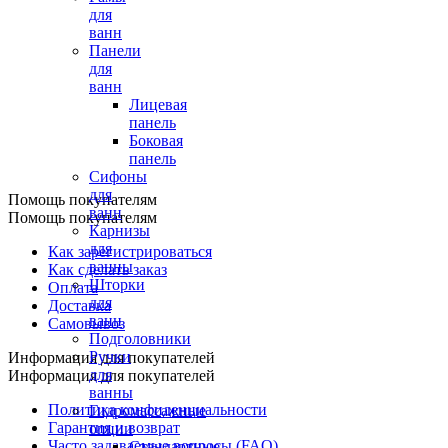
для
ванн
Панели
для
ванн
Лицевая
панель
Боковая
панель
Сифоны
для
Помощь покупателям
ванн
Помощь покупателям
Карнизы
для
Как зарегистрироваться
ванны
Как сделать заказ
Шторки
Оплата
для
Доставка
ванн
Самовывоз
Подголовники
Ручки
Информация для покупателей
для
Информация для покупателей
ванны
Политика конфиденциальности
Гидромассажные
Гарантия и возврат
опции
Часто задаваемые вопросы (FAQ)
Стандартные